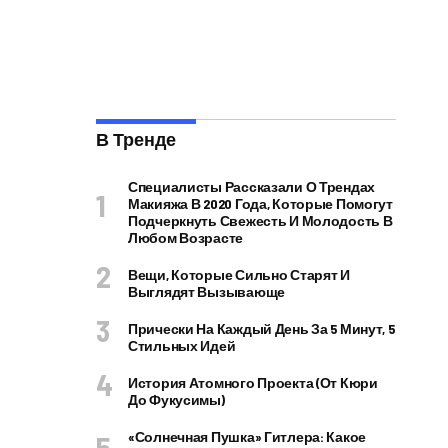
В Тренде
Специалисты Рассказали О Трендах
Макияжа В 2020 Года, Которые Помогут
Подчеркнуть Свежесть И Молодость В
Любом Возрасте
Вещи, Которые Сильно Старят И
Выглядят Вызывающе
Прически На Каждый День За 5 Минут, 5
Стильных Идей
История Атомного Проекта (от Кюри
До Фукусимы)
«Солнечная Пушка» Гитлера: Какое