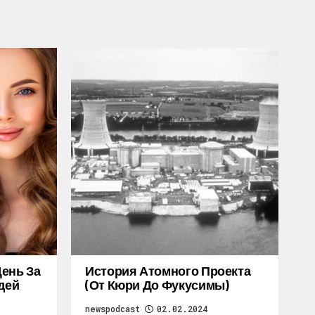
ень За
История Атомного Проекта
дей
(от Кюри До Фукусимы)
newspodcast
02.02.2024