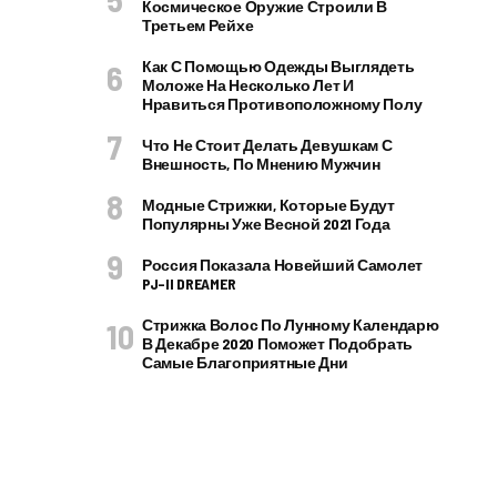
Космическое Оружие Строили В
Третьем Рейхе
Как С Помощью Одежды Выглядеть
Моложе На Несколько Лет И
Нравиться Противоположному Полу
Что Не Стоит Делать Девушкам С
Внешность, По Мнению Мужчин
Модные Стрижки, Которые Будут
Популярны Уже Весной 2021 Года
Россия Показала Новейший Самолет
PJ–II DREAMER
Стрижка Волос По Лунному Календарю
В Декабре 2020 Поможет Подобрать
Самые Благоприятные Дни