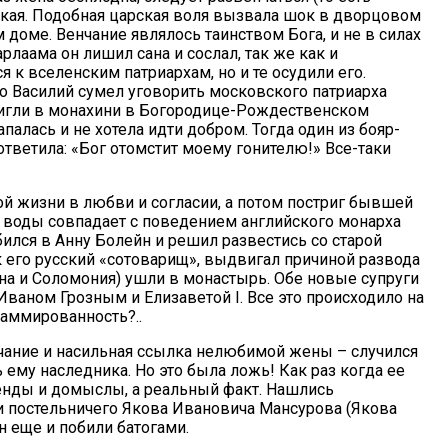
нская. Подобная царская воля вызвала шок в дворцовом
доме. Венчание являлось таинством Бога, и не в силах
лаама он лишил сана и сослал, так же как и
 к вселенским патриархам, но и те осудили его.
о Василий сумел уговорить московского патриарха
тригли в монахини в Богородице-Рождественском
алась и не хотела идти добром. Тогда один из бояр-
ответила: «Бог отомстит моему гонителю!» Все-таки
ной жизни в любви и согласии, а потом постриг бывшей
и воды совпадает с поведением английского монарха
бился в Анну Болейн и решил развестись со старой
к его русский «сотоварищ», выдвигал причиной развода
на и Соломония) ушли в монастырь. Обе новые супруги
Иваном Грозным и Елизаветой I. Все это происходило на
раммированность?..
чание и насильная ссылка нелюбимой жены – случился
ему наследника. Но это была ложь! Как раз когда ее
егенды и домыслы, а реальный факт. Нашлись
и постельничего Якова Ивановича Мансурова (Якова
н еще и побили батогами.