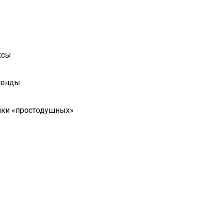
ксы
генды
ники «простодушных»