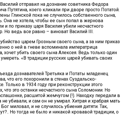
, Василий отправил на дознание советника Федора
ча Путятина, коего кликали при дворе просто Потатой.
ены Глинской пока не случилось собственного сына,
. Она не хотела, чтобы ее сын попал в жернова
ли и по приказу царя Василия убили несчастного
. Но ведь все равно – виноват Василий III.
убийство царем Грозным своего сына, а за ним приказ
именно о ней в гневе вспоминала императрица
а, хочет убить своего сына Алексея. Ведь только один
умереть. «В традиции русских царей убивать своих
тъезда дознавателей Третьяка и Потаты младенец
а, что его похоронили в стенах Суздальско-
 Только в 1934 году при реконструкции этого
 что это останки несчастного сына Соломонии. Но
спашонке, расшитой жемчугом (!). Находку передали в
не убивали, и сам он не умирал. Хитрая и храбрая мать
ог миловал, и не случилось убиения дитяти. Так,
ут?.. Но тогда не было и никакой кровавой традиции, о