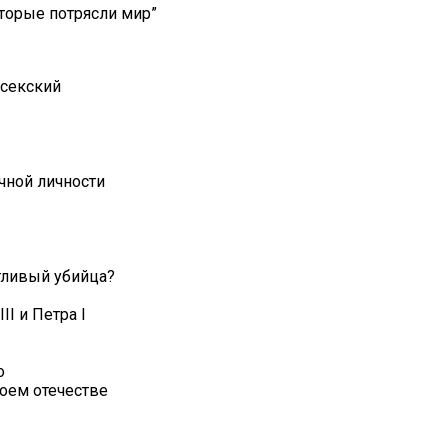
орые потрясли мир”
ссекский
чной личности
тливый убийца?
I и Петра I
о
оем отечестве