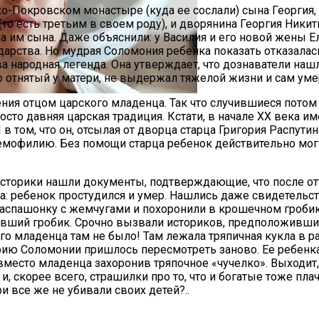
ко-Покровском монастыре (куда ее сослали) сына Георгия
о есть третьим в своем роду), и дворянина Георгия Никити
 им сына. Даже объяснили: у Василия и его новой жены Ел
дарства. Но мудрая Соломония ребенка показать отказалась
ва народная легенда. Она утверждает, что дознаватели наш
о отнятый у матери, не выдержал тяжелой жизни и сам умер
ния отцом царского младенца. Так что случившиеся потом 
а Октябрь 2025 Года
росто давняя царская традиция. Кстати, в начале ХХ века 
в том, что он, отсылая от дворца старца Григория Распутин
емофилию. Без помощи старца ребенок действительно мог 
е историки нашли документы, подтверждающие, что после о
: ребенок простудился и умер. Нашлись даже свидетельств
спашонку с жемчугами и похоронили в крошечном гробике.
евший гробик. Срочно вызвали историков, предположивших,
о младенца там не было! Там лежала тряпичная кукла в ра
орию Соломонии пришлось пересмотреть заново. Ее ребенка 
место младенца захоронив тряпочное «чучелко». Выходит, Б
и, скорее всего, страшилки про то, что и богатые тоже плач
и все же не убивали своих детей?..