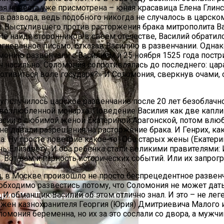
овая невеста уже присмотрена – юная красавица Елена Гли
развода, ведь подобного никогда не случалось в царском 
 Выступившего против расторжения брака митрополита Вар
е найдя сторонников в своем отечестве, Василий обратился
неванное письмо, отказав Василию в развенчании. Однак
омонию развенчали с Василием и 25 ноября 1525 года пос
насильно. Соломония сопротивлялась до последнего: царап
отивиться воле государя?» И Соломония, сверкнув очами, 
руг случилось царское развенчание после 20 лет безоблач
делей, За Которыми Выстраиваются В Очереди
 возлюбленной монарха. Поведение Василия как две капл
огласии с любимой женой Екатериной Арагонской, потом влю
 не давали разрешения на расторжение брака. И Генрих, ка
. Ну просто поветрие какое-то! Обе старых жены (Екатери
чь Елизавету. И оба ребенка стали великими правителями: 
. Вот вам и парность исторических событий. Или их запрог
д, в Москве произошло не просто беспрецедентное развен
бходимо развестись потому, что Соломония не может дать 
. И обманщик Василий об этом отлично знал. И это – не л
ории: Как Проходил Салемский Процесс
 жен казнохранителя Георгия (Юрия) Дмитриевича Малого 
омония беременна, но их за это сослали со двора, а мужчи