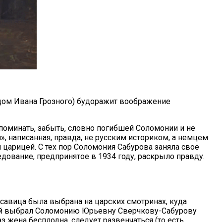
отцом Ивана Грозного) будоражит воображение
 упоминать, забыть, словно погибшей Соломонии и не
, написанная, правда, не русским историком, а немцем
 царицей. С тех пор Соломония Сабурова заняла свое
дование, предпринятое в 1934 году, раскрыло правду.
асавица была выбрана на царских смотринах, куда
силий выбрал Соломонию Юрьевну Сверчкову-Сабурову
з жена бесплодна, следует развенчаться (то есть