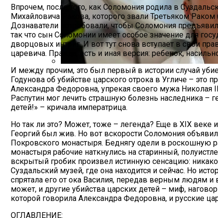
Впрочем, после того, как Соломония родила в Суздальс
Михайловича Ракова, которого звали Третьяком Раком (т
Дознаватели потребовали, чтобы Соломония предъявила
так что сын Соломонии имеет особое значение для госу
дворцовых интриг. И вот тут снова вступает в свои пра
царевича. Правда, есть и иная версия: ребенок, насильн
И между прочим, это был первый в истории случай убие
Лунный Календарь Окрашивания Волос Н
Годунова об убийстве царского отрока в Угличе – это п
Александра Федоровна, упрекая своего мужа Николая II 
Распутин мог лечить страшную болезнь наследника – г
детей!» – кричала императрица.
Но так ли это? Может, тоже – легенда? Еще в XIX век
Георгий был жив. Но вот вскорости Соломония объявила
Покровского монастыря. Беднягу одели в роскошную ра
монастыря рабочие наткнулись на старинный, полуистл
вскрытый гробик произвел истинную сенсацию: никаког
Суздальский музей, где она находится и сейчас. Но ист
спрятала его от ока Василия, передав верным людям и в
может, и другие убийства царских детей – миф, наговор 
которой говорила Александра Федоровна, и русские цар
ОГЛАВЛЕНИЕ: