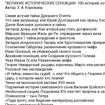
“ВЕЛИКИЕ ИСТОРИЧЕСКИЕ СЕНСАЦИИ. 100 историй, кот
Автор: Е. А. Коровина
Самая жгучая тайна Древнего Египта
Что нам заграница, или Юрий Долгорукий как принц Уэ
Данте Алигьери: рукописи и тайны
Заговор дожа, или Как второй раз стать догарессой
Маршал Франции Жиль де Ре: оправдание через века
Франциск I: тайна рождения и престола
Загадка лондонского Тауэра, или Удостоверение призра
Соломония Сабурова: развенчание кровавого мифа
Иван Грозный, не убивающий своего сына
Архивная сенсация, или Создание русского Голема
Указ Ивана IV, или Развенчание мифа
Генрих Наваррский: рыцарь королевы Марго или расче
Роковой пик наслаждения
«И тайны замыслы судеб…», или Что общего у Генриха VII
Царь, о котором мало кто помнит
Танки на московской заставе XVII века
Подлинная история самозваного сына Василия Шуйског
Необычный сыщик Людовика XIV, или Нет пророка в св
Ломоносов – сын Петра
«Поди вон!», или Видения императриц российских
Принц, навязанный России