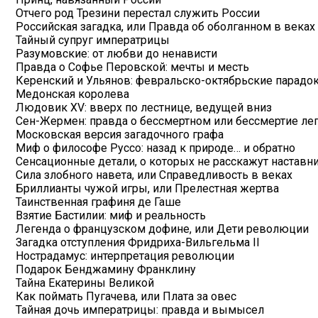
Отчего род Трезини перестал служить России
Российская загадка, или Правда об оболганном в веках
Тайный супруг императрицы
Разумовские: от любви до ненависти
Правда о Софье Перовской: мечты и месть
Керенский и Ульянов: февральско-октябрьские парадо
Медонская королева
Людовик XV: вверх по лестнице, ведущей вниз
Сен-Жермен: правда о бессмертном или бессмертие ле
Московская версия загадочного графа
Миф о философе Руссо: назад к природе… и обратно
Сенсационные детали, о которых не расскажут настав
Сила злобного навета, или Справедливость в веках
Бриллианты чужой игры, или Прелестная жертва
Таинственная графиня де Гаше
Взятие Бастилии: миф и реальность
Легенда о французском дофине, или Дети революции
Загадка отступления Фридриха-Вильгельма II
Нострадамус: интерпретация революции
Подарок Бенджамину Франклину
Тайна Екатерины Великой
Как поймать Пугачева, или Плата за овес
Тайная дочь императрицы: правда и вымысел