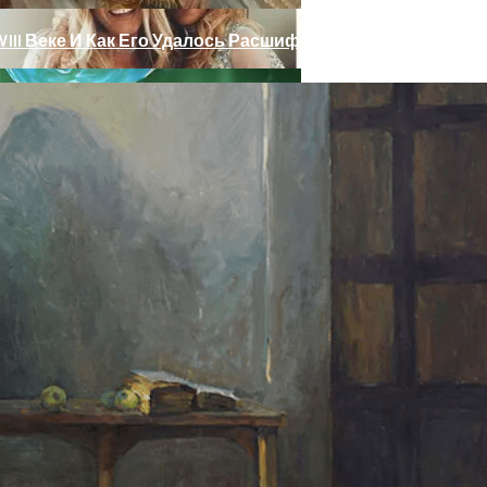
III Веке И Как Его Удалось Расшифровать
 Тебе Успех В 2026 Году По Знаку Зодиака
ет Разгадана