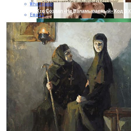
Whatsapp
Кто Создал «не Взламываемый» Код В XV
Email
Раскрась Свой Год: Какой Цвет Принесет
Тайна Происхождения Жизни Скоро Буд