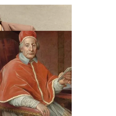
ают Вас Стильной, Но И Притянут Деньги И Удачу