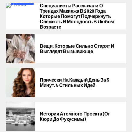
Специалисты Рассказали О
Трендах Макияжа В 2020 Года,
Которые Помогут Подчеркнуть
Свежесть И Молодость В Любом
Возрасте
Вещи, Которые Сильно Старят И
Выглядят Вызывающе
Прически На Каждый День За 5
Минут, 5 Стильных Идей
История Атомного Проекта (от
Кюри До Фукусимы)