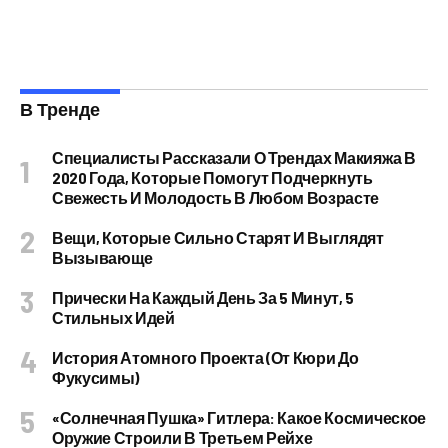
В Тренде
Специалисты Рассказали О Трендах Макияжа В
2020 Года, Которые Помогут Подчеркнуть
Свежесть И Молодость В Любом Возрасте
Вещи, Которые Сильно Старят И Выглядят
Вызывающе
Прически На Каждый День За 5 Минут, 5
Стильных Идей
История Атомного Проекта (от Кюри До
Фукусимы)
«Солнечная Пушка» Гитлера: Какое Космическое
Оружие Строили В Третьем Рейхе