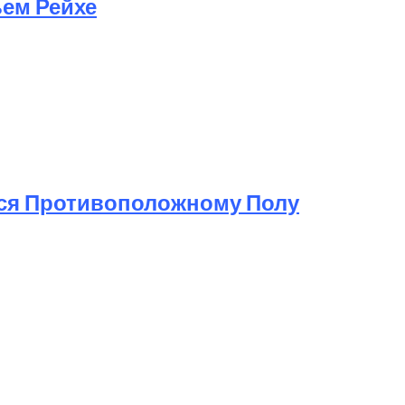
ьем Рейхе
ься Противоположному Полу