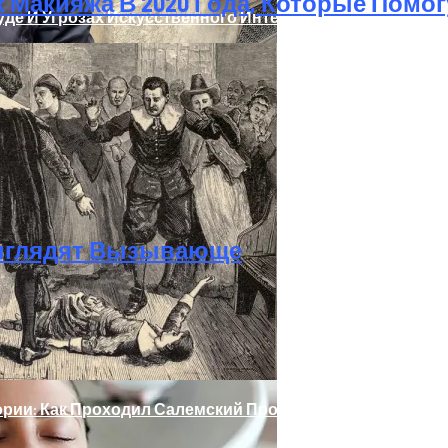
 Макияжа В 2020 Года, Которые Помог
де И Угрозах Искусственного Интеллекта
делей, За Которыми Выстраиваются В Очереди
Выглядят Вызывающе
ории: Как Проходил Салемский Процесс