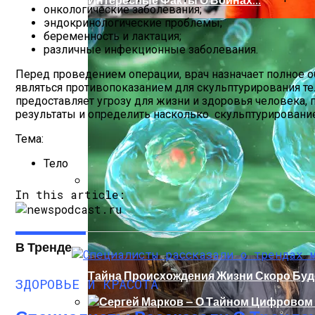
онкологические заболевания;
эндокринологические проблемы;
беременность и лактация;
различные инфекционные заболевания.
Перед проведением операции, врач назначает полное о
являться противопоказанием для скульптурирования те
предоставляет угрозу для жизни и здоровья человека,
результаты и определить насколько скульптурировани
Тема:
Тело
In this article:
Ваша Любовь К Оранжевому: Глоток Эне
В Тренде
Тайна Происхождения Жизни Скоро Буд
ЗДОРОВЬЕ И КРАСОТА