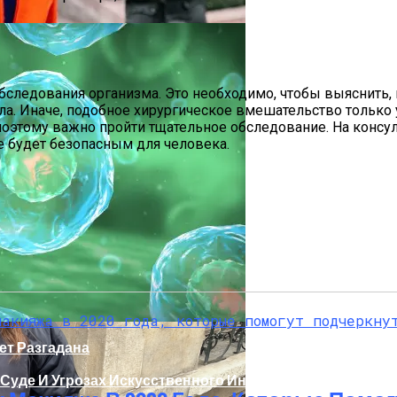
бследования организма. Это необходимо, чтобы выяснить, 
ла. Иначе, подобное хирургическое вмешательство только 
 поэтому важно пройти тщательное обследование. На консу
е будет безопасным для человека.
ргии Или Сигнал Уставшей Души
ет Разгадана