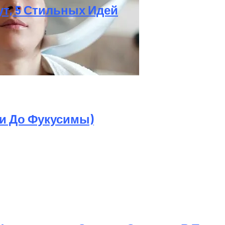
ут, 5 Стильных Идей
а Октябрь 2025 Года
ри До Фукусимы)