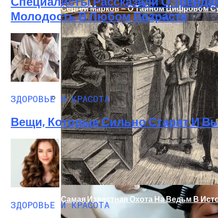
Специалисты Рассказали О Трендах
Сергей Марков — О Тайном Цифровом Су
Молодость В Любом Возрасте
ЗДОРОВЬЕ И КРАСОТА
Женская Зимняя Обувь: 5 Стильных Мо
Вещи, Которые Сильно Старят И 
Самая Известная Охота На Ведьм В Ист
ЗДОРОВЬЕ И КРАСОТА