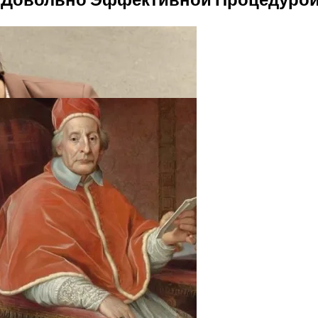
ают Вас Стильной, Но И Притянут Деньги И Удачу