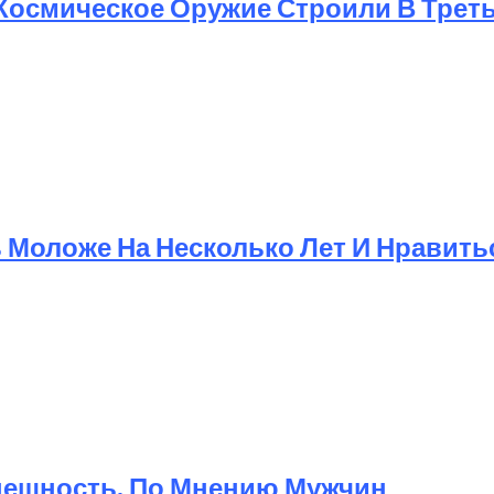
 Космическое Оружие Строили В Трет
Моложе На Несколько Лет И Нравит
Внешность, По Мнению Мужчин