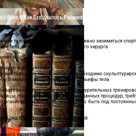
III Веке И Как Его Удалось Расшифровать
воим телом. Одни предпочитают активно заниматься спорт
ие тела, но с помощью пластического хирурга.
ляется:
лишнюю жировую ткань;
ровая ткань в те места, которые необходимо скульптуриро
тобы визуально откорректировать рельефы тела.
вать различные части тела, без изнурительных тренирово
дицы. Конечно, после проведения данных процедур, требу
 организма пациента. Но, необходимо: быть под постоянн
 Тебе Успех В 2026 Году По Знаку Зодиака
я.
сть ряд серьезных противопоказаний:
еского характера;