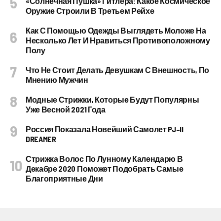
«Солнечная Пушка» Гитлера: Какое Космическое
Оружие Строили В Третьем Рейхе
Как С Помощью Одежды Выглядеть Моложе На
Несколько Лет И Нравиться Противоположному
Полу
Что Не Стоит Делать Девушкам С Внешность, По
Мнению Мужчин
Модные Стрижки, Которые Будут Популярны
Уже Весной 2021 Года
Россия Показала Новейший Самолет PJ–II
DREAMER
Стрижка Волос По Лунному Календарю В
Декабре 2020 Поможет Подобрать Самые
Благоприятные Дни