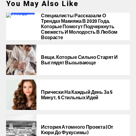
You May Also Like
Специалисты Рассказали О
Трендах Макияжа В 2020 Года,
Которые Помогут Подчеркнуть
Свежесть И Молодость В Любом
Возрасте
Вещи, Которые Сильно Старят И
Выглядят Вызывающе
Прически На Каждый День За 5
Минут, 5 Стильных Идей
История Атомного Проекта (от
Кюри До Фукусимы)