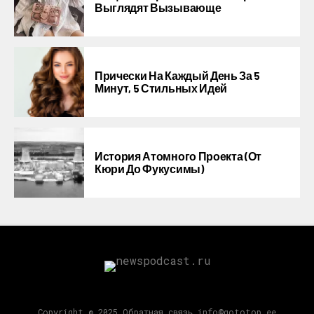
Выглядят Вызывающе
Прически На Каждый День За 5
Минут, 5 Стильных Идей
История Атомного Проекта (от
Кюри До Фукусимы)
Copyright © 2025 Обратная связь info@gototop.ee