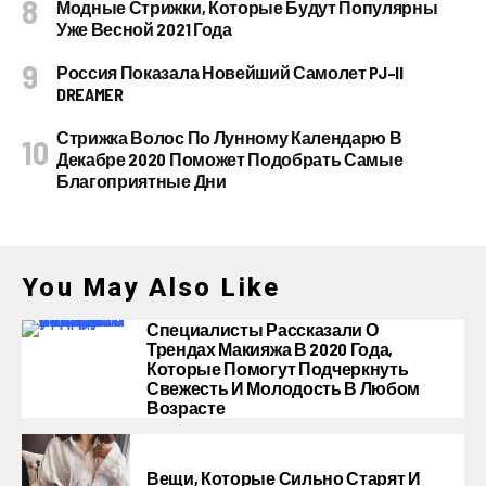
Модные Стрижки, Которые Будут Популярны
Уже Весной 2021 Года
Россия Показала Новейший Самолет PJ–II
DREAMER
Стрижка Волос По Лунному Календарю В
Декабре 2020 Поможет Подобрать Самые
Благоприятные Дни
You May Also Like
Специалисты Рассказали О
Трендах Макияжа В 2020 Года,
Которые Помогут Подчеркнуть
Свежесть И Молодость В Любом
Возрасте
Вещи, Которые Сильно Старят И