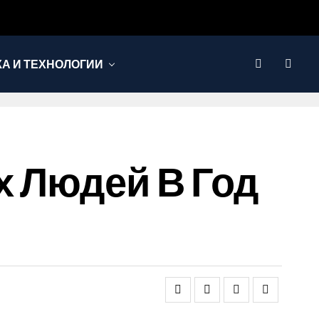
КА И ТЕХНОЛОГИИ
х Людей В Год