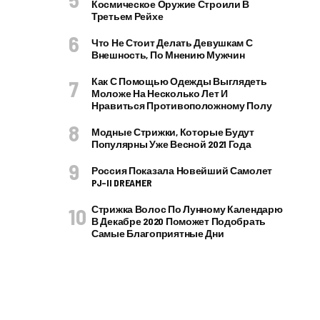
Космическое Оружие Строили В
Третьем Рейхе
Что Не Стоит Делать Девушкам С
Внешность, По Мнению Мужчин
Как С Помощью Одежды Выглядеть
Моложе На Несколько Лет И
Нравиться Противоположному Полу
Модные Стрижки, Которые Будут
Популярны Уже Весной 2021 Года
Россия Показала Новейший Самолет
PJ–II DREAMER
Стрижка Волос По Лунному Календарю
В Декабре 2020 Поможет Подобрать
Самые Благоприятные Дни