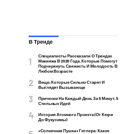
В Тренде
Специалисты Рассказали О Трендах
Макияжа В 2020 Года, Которые Помогут
Подчеркнуть Свежесть И Молодость В
Любом Возрасте
Вещи, Которые Сильно Старят И
Выглядят Вызывающе
Прически На Каждый День За 5 Минут, 5
Стильных Идей
История Атомного Проекта (от Кюри
До Фукусимы)
«Солнечная Пушка» Гитлера: Какое