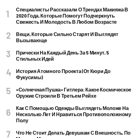
Специалисты Рассказали О Трендах Макияжа В
2020 Года, Которые Помогут Подчеркнуть
Свежесть И Молодость В Любом Возрасте
Вещи, Которые Сильно Старят И Выглядят
Вызывающе
Прически На Каждый День За 5 Минут, 5
Стильных Идей
История Атомного Проекта (от Кюри До
Фукусимы)
«Солнечная Пушка» Гитлера: Какое Космическое
Оружие Строили В Третьем Рейхе
Как С Помощью Одежды Выглядеть Моложе На
Несколько Лет И Нравиться Противоположному
Полу
Что Не Стоит Делать Девушкам С Внешность, По