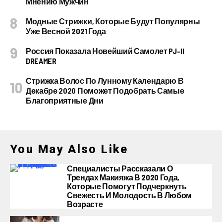
Мнению Мужчин
Модные Стрижки, Которые Будут Популярны
Уже Весной 2021 Года
Россия Показала Новейший Самолет PJ–II
DREAMER
Стрижка Волос По Лунному Календарю В
Декабре 2020 Поможет Подобрать Самые
Благоприятные Дни
You May Also Like
Специалисты Рассказали О
Трендах Макияжа В 2020 Года,
Которые Помогут Подчеркнуть
Свежесть И Молодость В Любом
Возрасте