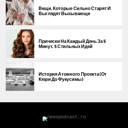
Вещи, Которые Сильно Старят И
Выглядят Вызывающе
Прически На Каждый День За 5
Минут, 5 Стильных Идей
История Атомного Проекта (от
Кюри До Фукусимы)