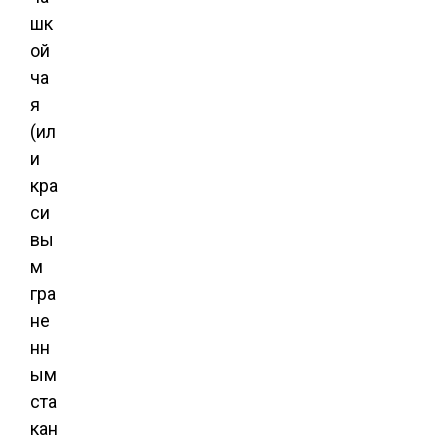
шк
ой
ча
я
(ил
и
кра
си
вы
м
гра
не
нн
ым
ста
кан