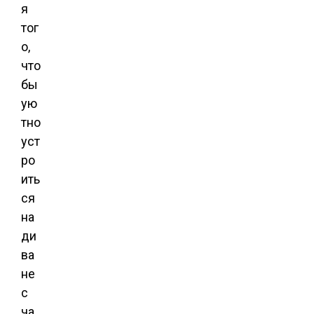
я
тог
о,
что
бы
ую
тно
уст
ро
ить
ся
на
ди
ва
не
с
ча