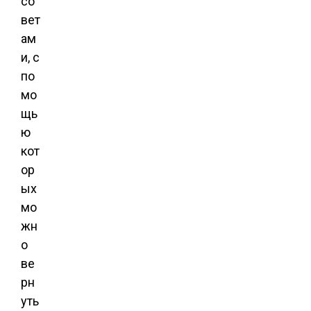
со
вет
ам
и, с
по
мо
щь
ю
кот
ор
ых
мо
жн
о
ве
рн
уть