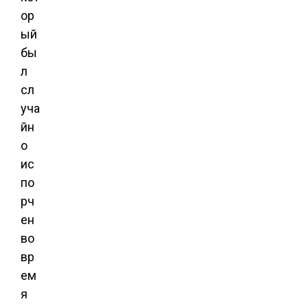
ор
ый
бы
л
сл
уча
йн
о
ис
по
рч
ен
во
вр
ем
я