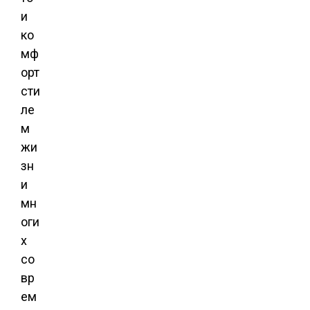
и
ко
мф
орт
сти
ле
м
жи
зн
и
мн
оги
х
со
вр
ем