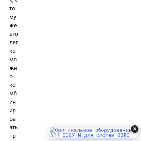
то
му
же
его
лег
ко
мо
жн
о
ко
мб
ин
ир
ов
ать
×
пр