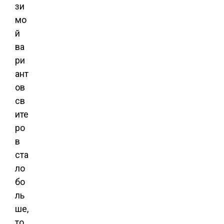
зи
мо
й
ва
ри
ант
ов
св
ите
ро
в
ста
ло
бо
ль
ше,
то