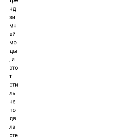
тре
нд
зи
мн
ей
мо
ды
, и
это
т
сти
ль
не
по
дв
ла
сте