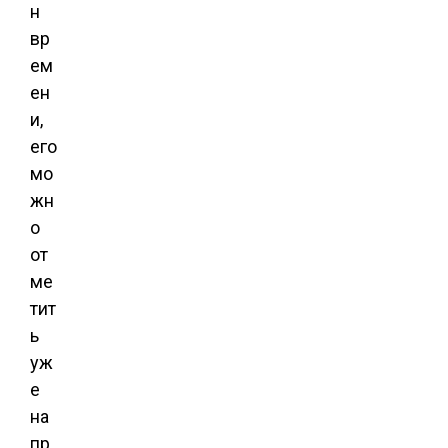
н
вр
ем
ен
и,
его
мо
жн
о
от
ме
тит
ь
уж
е
на
пр