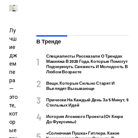
Лу
чш
В Тренде
ие
дж
Специалисты Рассказали О Трендах
Макияжа В 2020 Года, Которые Помогут
ем
Подчеркнуть Свежесть И Молодость В
пе
Любом Возрасте
ра
Вещи, Которые Сильно Старят И
—
Выглядят Вызывающе
это
Прически На Каждый День За 5 Минут, 5
те,
Стильных Идей
кот
История Атомного Проекта (от Кюри
ор
До Фукусимы)
ые
«Солнечная Пушка» Гитлера: Какое