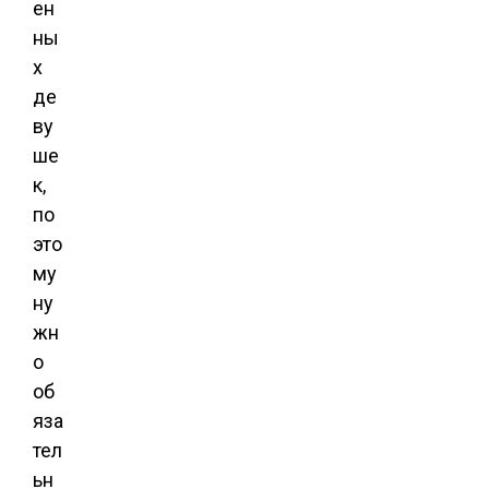
ен
ны
х
де
ву
ше
к,
по
это
му
ну
жн
о
об
яза
тел
ьн