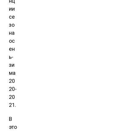
нц
ии
се
зо
на
ос
ен
ь-
зи
ма
20
20-
20
21.
В
это