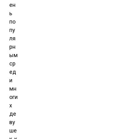
ен
ь
по
пу
ля
рн
ым
ср
ед
и
мн
оги
х
де
ву
ше
к, к