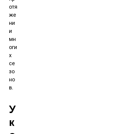
отя
же
ни
и
мн
оги
х
се
зо
но
в.
У
к