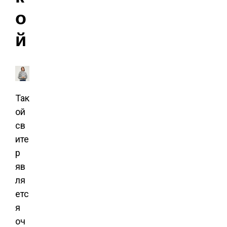
о
й
Так
ой
св
ите
р
яв
ля
етс
я
оч