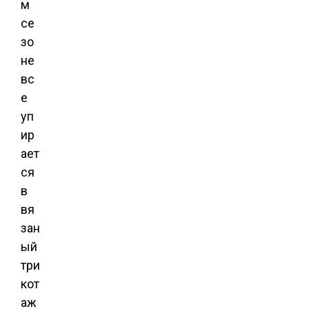
м
се
зо
не
вс
е
уп
ир
ает
ся
в
вя
зан
ый
три
кот
аж