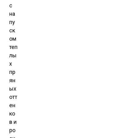
с
на
пу
ск
ом
теп
лы
х
пр
ян
ых
отт
ен
ко
в и
ро