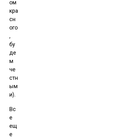
ом
кра
сн
ого
,
бу
де
м
че
стн
ым
и).
Вс
е
ещ
е