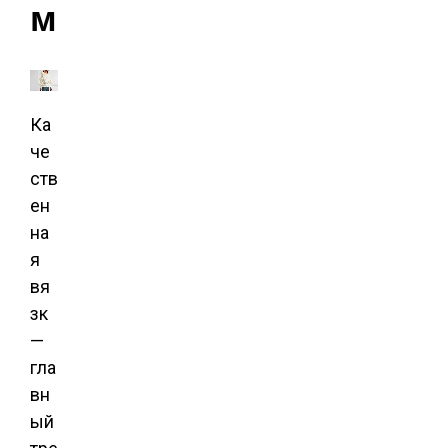
м
Ка
че
ств
ен
на
я
вя
зк
—
гла
вн
ый