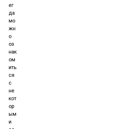
ег
да
мо
жн
о
оз
нак
ом
ить
ся
с
не
кот
ор
ым
и