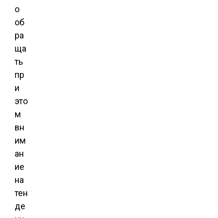
о
об
ра
ща
ть
пр
и
это
м
вн
им
ан
ие
на
тен
де