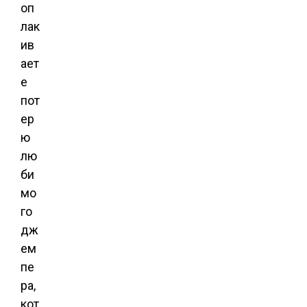
оп
лак
ив
ает
е
пот
ер
ю
лю
би
мо
го
дж
ем
пе
ра,
кот