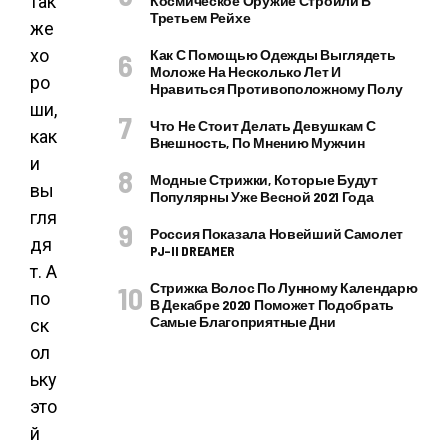
так
Космическое Оружие Строили В
Третьем Рейхе
же
хо
Как С Помощью Одежды Выглядеть
Моложе На Несколько Лет И
ро
Нравиться Противоположному Полу
ши,
Что Не Стоит Делать Девушкам С
как
Внешность, По Мнению Мужчин
и
Модные Стрижки, Которые Будут
вы
Популярны Уже Весной 2021 Года
гля
Россия Показала Новейший Самолет
дя
PJ–II DREAMER
т. А
Стрижка Волос По Лунному Календарю
по
В Декабре 2020 Поможет Подобрать
Самые Благоприятные Дни
ск
ол
ьку
это
й