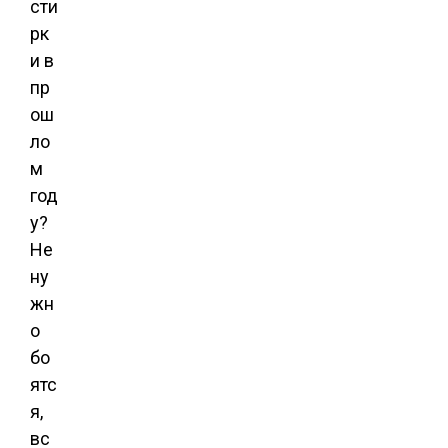
сти
рк
и в
пр
ош
ло
м
год
у?
Не
ну
жн
о
бо
ятс
я,
вс