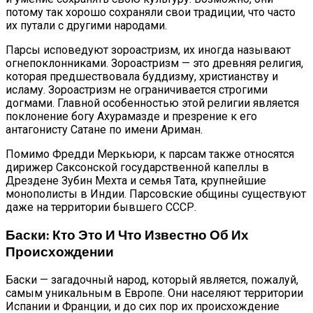
потому так хорошо сохраняли свои традиции, что часто
их путали с другими народами.
Парсы исповедуют зороастризм, их иногда называют
огнепоклонниками. Зороастризм — это древняя религия,
которая предшествовала буддизму, христианству и
исламу. Зороастризм не ограничивается строгими
догмами. Главной особенностью этой религии является
поклонение богу Ахурамазде и презрение к его
антагонисту Сатане по имени Ариман.
Помимо Фредди Меркьюри, к парсам также относятся
дирижер Саксонской государственной капеллы в
Дрездене Зубин Мехта и семья Тата, крупнейшие
монополисты в Индии. Парсовские общины существуют
даже на территории бывшего СССР.
Баски: Кто Это И Что Известно Об Их
Происхождении
Баски — загадочный народ, который является, пожалуй,
самым уникальным в Европе. Они населяют территории
Испании и Франции, и до сих пор их происхождение