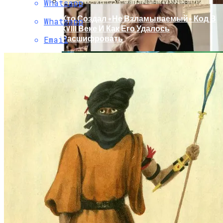
Whatsapp
Кто Создал «не Взламываемый» Код В
Whatsapp
XVIII Веке И Как Его Удалось
Расшифровать
Email
Раскрась Свой Год: Какой Цвет
Принесет Тебе Успех В 2026 Году По
Знаку Зодиака