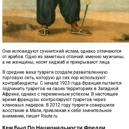
Они исповедуют суннитский ислам, однако отличаются
от арабов. Одно из заметных отличий: именно мужчины,
а не женщины, носят хиджаб и прикрывают лица.
В средние века туареги создали разветвленную
торговую сеть, которую до сих пор используют
контрабандисты. С начала 1923 года Франция пытается
подчинить туарегов на своих территориях в Западной
Африке, однако с переменным успехом. В настоящее
время французы контролируют туарегов через
клановых лидеров. В 2012 году туареги совершили
восстание в Мали, привлекая к себе значительное
внимание, пишет Rsute.ru.
Кем Был По Национальности Фредди