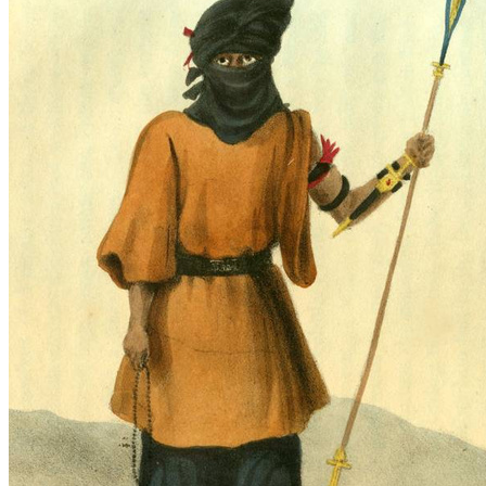
Самая Известная Охота На Ведьм В
Истории: Как Проходил Салемский
Процесс
Лунный Календарь Окрашивания
Волос На Октябрь 2025 Года