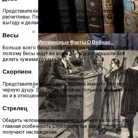
Представители знака Зодиака Дева очень упрямы и
расчетливы. Поэтому в любой ситуации они ищут
выгоду и делают виноватыми других.
Весы
Интересные Факты О Войнах…
Больше всего Весы любят материальные блага. Именно
поэтому Весы ищут во всем выгоду и привыкли все
делать чужими руками.
Скорпион
Представители этого знака Зодиака имеют поистине
черную душу. Это проявляется не только в их характере,
но и в отношении к другим людям.
Женская Зимняя Обувь: 5 Стильных
Моделей, За Которыми
Стрелец
Выстраиваются В Очереди
Обидеть человека или накричать на него ни за что, это
главная особенность Стрельцов, так как от этого они
получают наслаждение.