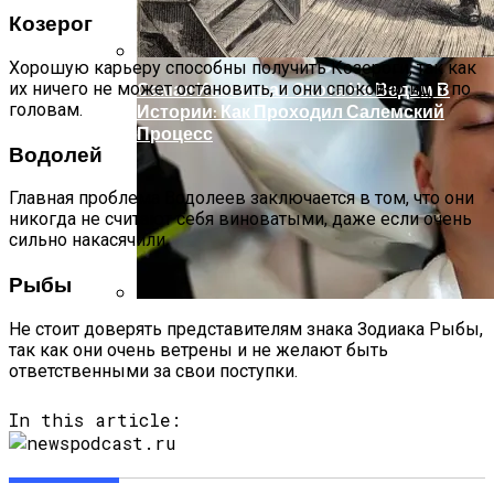
Козерог
Хорошую карьеру способны получить Козероги, так как
их ничего не может остановить, и они спокойно идут по
Самая Известная Охота На Ведьм В
головам.
Истории: Как Проходил Салемский
Процесс
Водолей
Главная проблема Водолеев заключается в том, что они
никогда не считают себя виноватыми, даже если очень
сильно накасячили.
Рыбы
Не стоит доверять представителям знака Зодиака Рыбы,
Лунный Календарь Окрашивания
так как они очень ветрены и не желают быть
Волос На Октябрь 2025 Года
ответственными за свои поступки.
In this article: