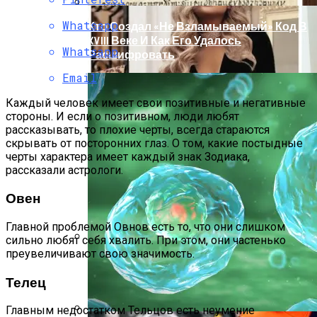
Whatsapp
Кто Создал «не Взламываемый» Код В
XVIII Веке И Как Его Удалось
Whatsapp
Расшифровать
Email
Каждый человек имеет свои позитивные и негативные
стороны. И если о позитивном, люди любят
рассказывать, то плохие черты, всегда стараются
скрывать от посторонних глаз. О том, какие постыдные
черты характера имеет каждый знак Зодиака,
рассказали астрологи.
Овен
Главной проблемой Овнов есть то, что они слишком
сильно любят себя хвалить. При этом, они частенько
преувеличивают свою значимость.
Раскрась Свой Год: Какой Цвет
Принесет Тебе Успех В 2026 Году По
Телец
Знаку Зодиака
Главным недостатком Тельцов есть неумение