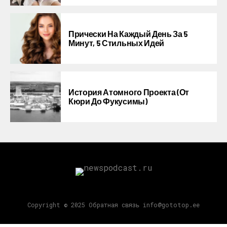
Прически На Каждый День За 5
Минут, 5 Стильных Идей
История Атомного Проекта (от
Кюри До Фукусимы)
Copyright © 2025 Обратная связь info@gototop.ee