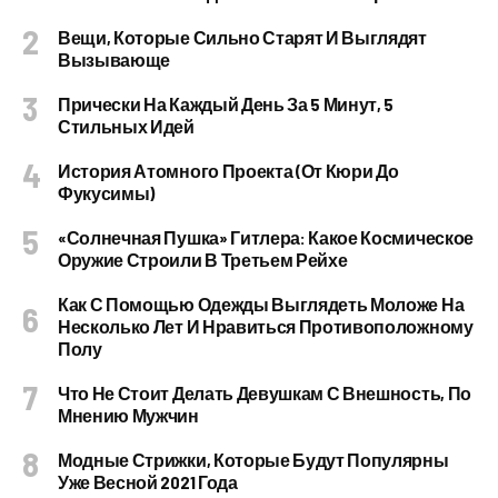
Вещи, Которые Сильно Старят И Выглядят
Вызывающе
Прически На Каждый День За 5 Минут, 5
Стильных Идей
История Атомного Проекта (от Кюри До
Фукусимы)
«Солнечная Пушка» Гитлера: Какое Космическое
Оружие Строили В Третьем Рейхе
Как С Помощью Одежды Выглядеть Моложе На
Несколько Лет И Нравиться Противоположному
Полу
Что Не Стоит Делать Девушкам С Внешность, По
Мнению Мужчин
Модные Стрижки, Которые Будут Популярны
Уже Весной 2021 Года