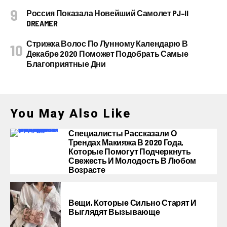
Россия Показала Новейший Самолет PJ–II
DREAMER
Стрижка Волос По Лунному Календарю В
Декабре 2020 Поможет Подобрать Самые
Благоприятные Дни
You May Also Like
Специалисты Рассказали О
Трендах Макияжа В 2020 Года,
Которые Помогут Подчеркнуть
Свежесть И Молодость В Любом
Возрасте
Вещи, Которые Сильно Старят И
Выглядят Вызывающе