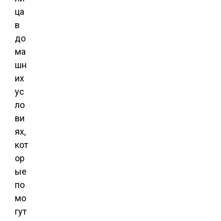
ца
в
до
ма
шн
их
ус
ло
ви
ях,
кот
ор
ые
по
мо
гут