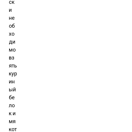
ск
и
не
об
хо
ди
мо
вз
ять
кур
ин
ый
бе
ло
к и
мя
кот