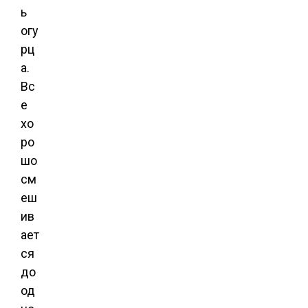
ь
огу
рц
а.
Вс
е
хо
ро
шо
см
еш
ив
ает
ся
до
од