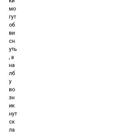
ки
мо
гут
об
ви
сн
уть
, а
на
лб
у
во
зн
ик
нут
ск
ла