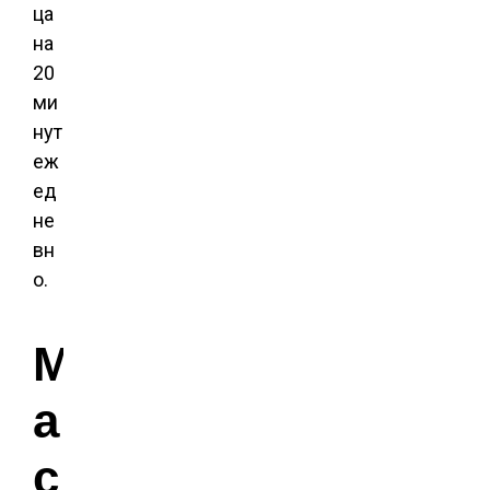
ца
на
20
ми
нут
еж
ед
не
вн
о.
М
а
с