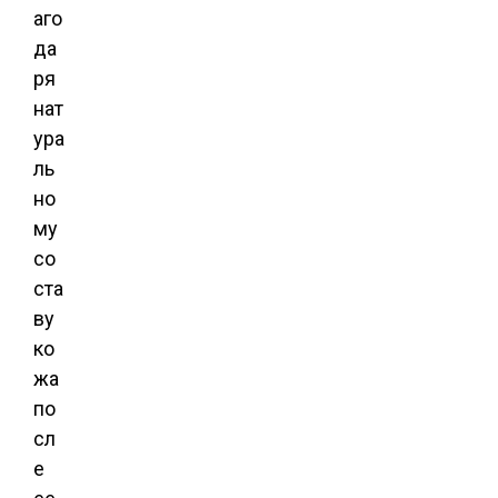
аго
да
ря
нат
ура
ль
но
му
со
ста
ву
ко
жа
по
сл
е