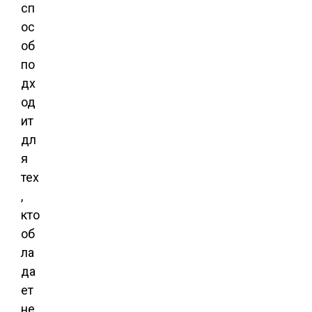
сп
ос
об
по
дх
од
ит
дл
я
тех
,
кто
об
ла
да
ет
не