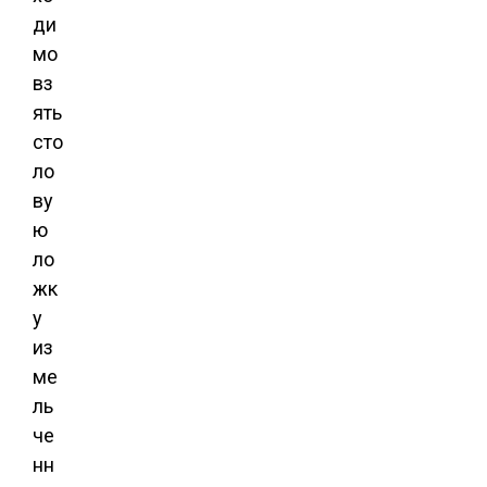
ди
мо
вз
ять
сто
ло
ву
ю
ло
жк
у
из
ме
ль
че
нн