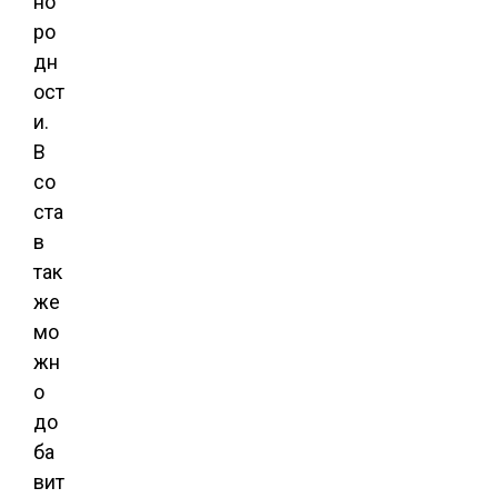
но
ро
дн
ост
и.
В
со
ста
в
так
же
мо
жн
о
до
ба
вит