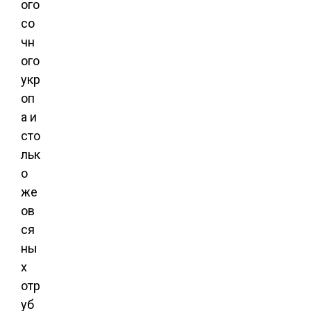
ого
со
чн
ого
укр
оп
а и
сто
льк
о
же
ов
ся
ны
х
отр
уб