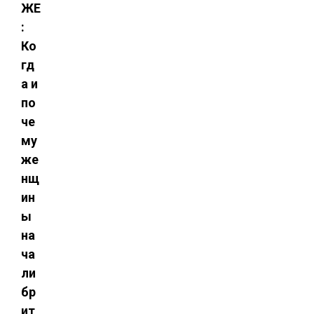
ЖЕ
:
Ко
гд
а и
по
че
му
же
нщ
ин
ы
на
ча
ли
бр
ит