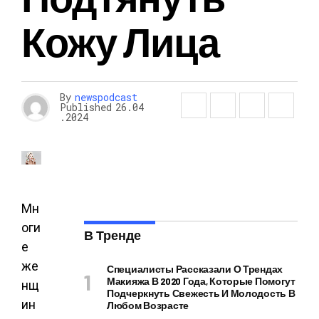
Кожу Лица
By
newspodcast
Published
26.04
.2024
Мн
оги
В Тренде
е
же
Специалисты Рассказали О Трендах
Макияжа В 2020 Года, Которые Помогут
нщ
Подчеркнуть Свежесть И Молодость В
ин
Любом Возрасте