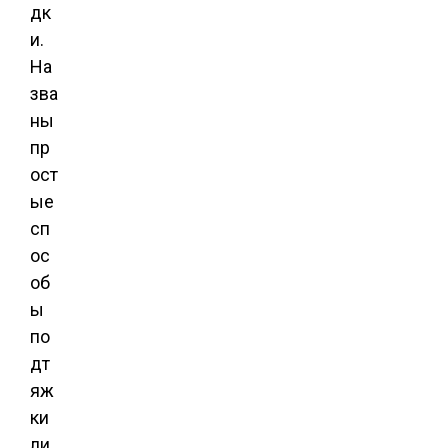
дк
и.
На
зва
ны
пр
ост
ые
сп
ос
об
ы
по
дт
яж
ки
ли