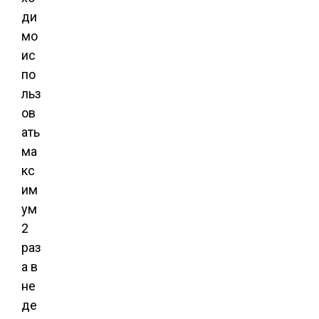
ди
мо
ис
по
льз
ов
ать
ма
кс
им
ум
2
раз
а в
не
де