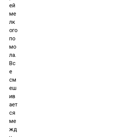
ей
ме
лк
ого
по
мо
ла.
Вс
е
см
еш
ив
ает
ся
ме
жд