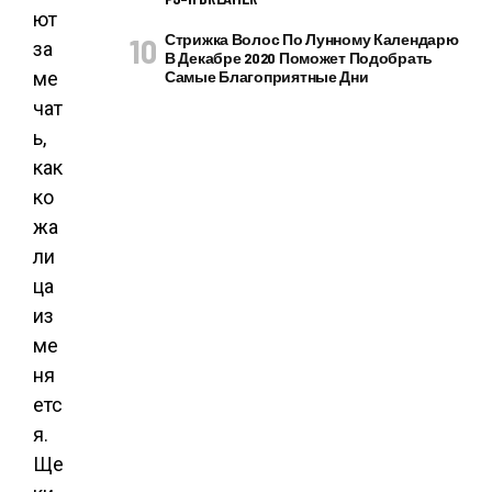
ют
Стрижка Волос По Лунному Календарю
за
В Декабре 2020 Поможет Подобрать
ме
Самые Благоприятные Дни
чат
ь,
как
ко
жа
ли
ца
из
ме
ня
етс
я.
Ще