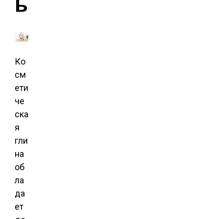
ы
Ко
см
ети
че
ска
я
гли
на
об
ла
да
ет