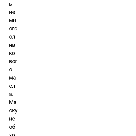
ь
не
мн
ого
ол
ив
ко
вог
о
ма
сл
а.
Ма
ску
не
об
хо