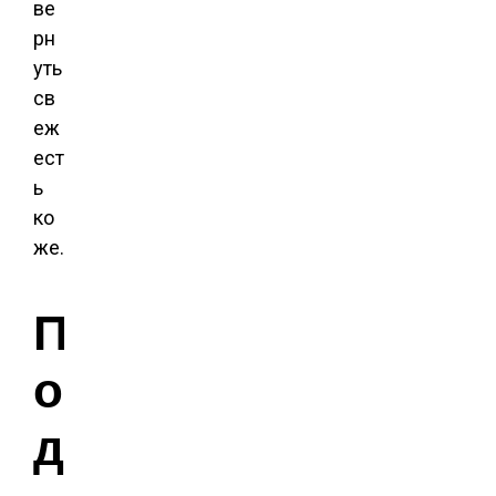
ве
рн
уть
св
еж
ест
ь
ко
же.
П
о
д