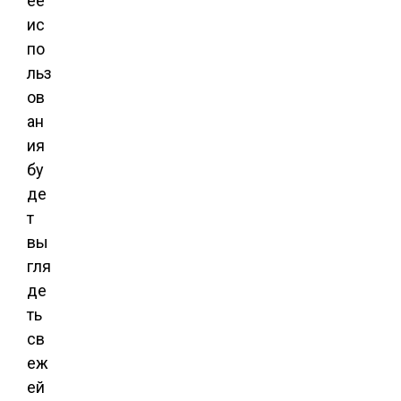
ее
ис
по
льз
ов
ан
ия
бу
де
т
вы
гля
де
ть
св
еж
ей