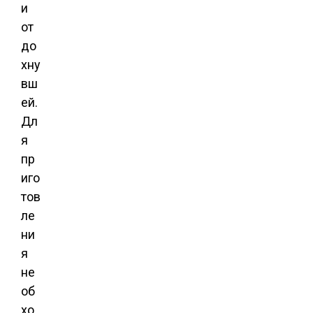
и
от
до
хну
вш
ей.
Дл
я
пр
иго
тов
ле
ни
я
не
об
хо