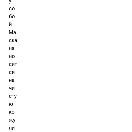
у
со
бо
й.
Ма
ска
на
но
сит
ся
на
чи
сту
ю
ко
жу
ли