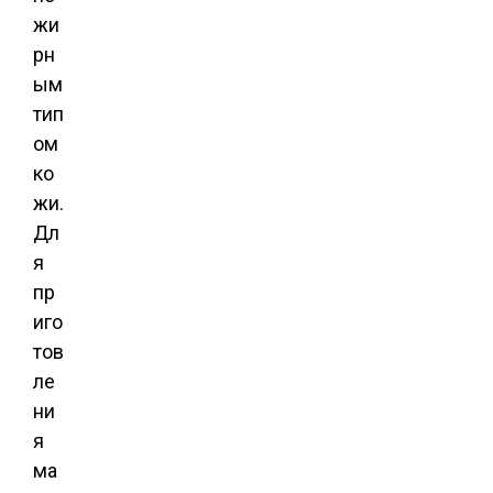
жи
рн
ым
тип
ом
ко
жи.
Дл
я
пр
иго
тов
ле
ни
я
ма