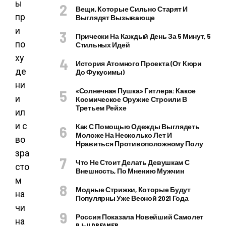
ы
Вещи, Которые Сильно Старят И
пр
Выглядят Вызывающе
и
Прически На Каждый День За 5 Минут, 5
по
Стильных Идей
ху
История Атомного Проекта (от Кюри
де
До Фукусимы)
ни
«Солнечная Пушка» Гитлера: Какое
и
Космическое Оружие Строили В
Третьем Рейхе
ил
и с
Как С Помощью Одежды Выглядеть
Моложе На Несколько Лет И
во
Нравиться Противоположному Полу
зра
Что Не Стоит Делать Девушкам С
сто
Внешность, По Мнению Мужчин
м
Модные Стрижки, Которые Будут
на
Популярны Уже Весной 2021 Года
чи
Россия Показала Новейший Самолет
на
PJ–II DREAMER