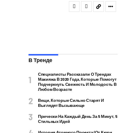
В Тренде
Специалисты Рассказали О Трендах
Макияжа В 2020 Года, Которые Помогут
Подчеркнуть Свежесть И Молодость В
Любом Возрасте
Вещи, Которые Сильно Старят И
Выглядят Вызывающе
Прически На Каждый День За 5 Минут, 5
Стильных Идей
История Атомного Проекта (от Кюри