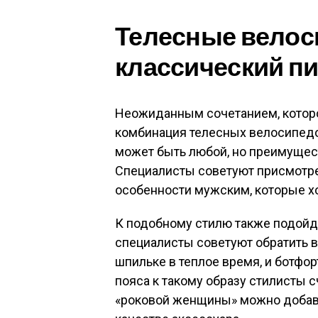
Телесные велос
классический п
Неожиданным сочетанием, которо
комбинация телесных велосипедо
может быть любой, но преимущес
Специалисты советуют присмотре
особенности мужским, которые хо
К подобному стилю также подойдут
специалисты советуют обратить в
шпильке в теплое время, и ботфо
пояса к такому образу стилисты 
«роковой женщины» можно добави