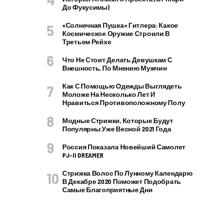
До Фукусимы)
«Солнечная Пушка» Гитлера: Какое
Космическое Оружие Строили В
Третьем Рейхе
Что Не Стоит Делать Девушкам С
Внешность, По Мнению Мужчин
Как С Помощью Одежды Выглядеть
Моложе На Несколько Лет И
Нравиться Противоположному Полу
Модные Стрижки, Которые Будут
Популярны Уже Весной 2021 Года
Россия Показала Новейший Самолет
PJ–II DREAMER
Стрижка Волос По Лунному Календарю
В Декабре 2020 Поможет Подобрать
Самые Благоприятные Дни