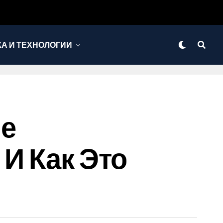
КА И ТЕХНОЛОГИИ
ые
 И Как Это