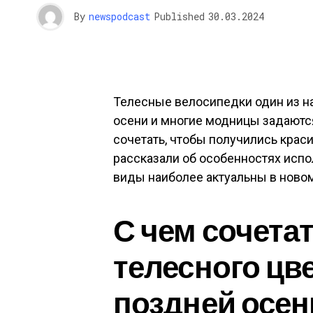
By
newspodcast
Published
30.03.2024
Телесные велосипедки один из н
осени и многие модницы задаются
сочетать, чтобы получились крас
рассказали об особенностях испо
виды наиболее актуальны в новом
С чем сочета
телесного цв
поздней осен