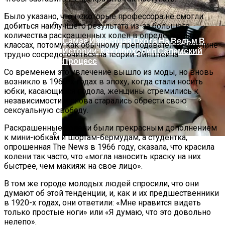
Было указано, что некоторые профессора не смогли
добиться наилучшего результата из-за большого
количества раскрашенных колен в определенных
Самая Известная Охота На Ведьм В
классах, потому как обычному преподавателю-мужчине
Истории: Как Проходил Салемский
трудно сосредоточиться на теории Эйнштейна.
Процесс
Со временем это увлечение вышло из моды, но вновь
возникло в 1960-х годах в эпоху, когда стали носить
юбки, касающиеся подола, женщины стремились к
независимости и снова старались обрести свою
сексуальную свободу.
Раскрашенные колени были прекрасным дополнением
к мини-юбкам и шортам-бермудам, а студентка,
опрошенная The News в 1966 году, сказала, что красила
Лунный Календарь Окрашивания
колени так часто, что «могла наносить краску на них
Волос На Октябрь 2025 Года
быстрее, чем макияж на свое лицо».
В том же городе молодых людей спросили, что они
думают об этой тенденции, и, как и их предшественники
в 1920-х годах, они ответили: «Мне нравится видеть
только простые ноги» или «Я думаю, что это довольно
нелепо».