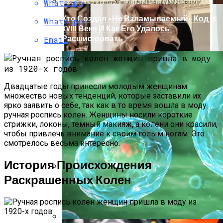
Whatsapp
Кто Создал «не Взламываемый» Код В
Whatsapp
XVIII Веке И Как Его Удалось
Расшифровать
Email
Двадцатые годы принесли молодым женщинам
множество новых тенденций, которые заставили их
ярко заявить о себе, так как в то время вошла в моду
ручная роспись колен. Женщины носили короткие
стрижки, локоны, темный макияж, а колени они красили,
чтобы привлечь внимание к своим голым ногам. Это
смотрелось весьма интересно.
История Происхождения
Раскрашенных Колен
Раскрась Свой Год: Какой Цвет
Принесет Тебе Успех В 2026 Году По
Знаку Зодиака