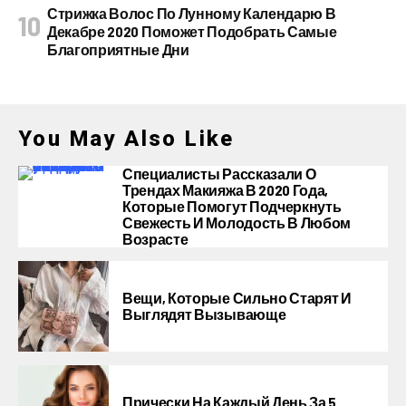
Стрижка Волос По Лунному Календарю В
Декабре 2020 Поможет Подобрать Самые
Благоприятные Дни
You May Also Like
Специалисты Рассказали О
Трендах Макияжа В 2020 Года,
Которые Помогут Подчеркнуть
Свежесть И Молодость В Любом
Возрасте
Вещи, Которые Сильно Старят И
Выглядят Вызывающе
Прически На Каждый День За 5