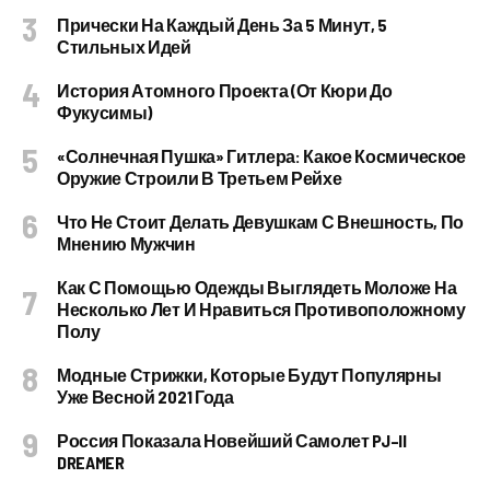
Прически На Каждый День За 5 Минут, 5
Стильных Идей
История Атомного Проекта (от Кюри До
Фукусимы)
«Солнечная Пушка» Гитлера: Какое Космическое
Оружие Строили В Третьем Рейхе
Что Не Стоит Делать Девушкам С Внешность, По
Мнению Мужчин
Как С Помощью Одежды Выглядеть Моложе На
Несколько Лет И Нравиться Противоположному
Полу
Модные Стрижки, Которые Будут Популярны
Уже Весной 2021 Года
Россия Показала Новейший Самолет PJ–II
DREAMER