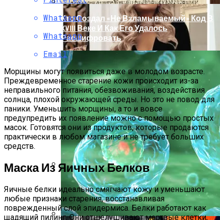
Whatsapp
Кто Создал «не Взламываемый» Код В
XVIII Веке И Как Его Удалось
Whatsapp
Расшифровать
Email
Морщины могут появиться даже в молодом возрасте.
Преждевременное старение кожи происходит из-за
неправильного питания, обезвоживания, воздействия
солнца, плохой окружающей среды. Но это не повод для
паники. Уменьшить морщины, а то и вовсе
предупредить их появление можно с помощью простых
масок. Готовятся они из продуктов, которые продаются
практически в любом магазине и не требует больших
средств.
Маска Из Яичных Белков
Раскрась Свой Год: Какой Цвет
Яичные белки идеально смягчают кожу и уменьшают
Принесет Тебе Успех В 2026 Году По
любые признаки старения, восстанавливая
Знаку Зодиака
поврежденный слой эпидермиса. Белки работают как
щадящий пилинг. Они отшелушивают мертвые клетки,