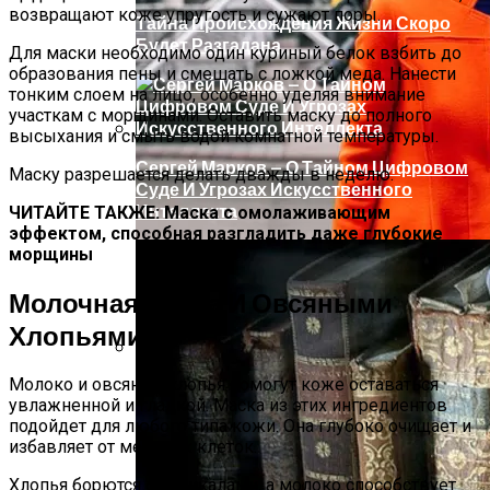
возвращают коже упругость и сужают поры.
Тайна Происхождения Жизни Скоро
Будет Разгадана
Для маски необходимо один куриный белок взбить до
образования пены и смешать с ложкой меда. Нанести
тонким слоем на лицо, особенно уделяя внимание
участкам с морщинами. Оставить маску до полного
высыхания и смыть водой комнатной температуры.
Сергей Марков — О Тайном Цифровом
Маску разрешается делать дважды в неделю.
Суде И Угрозах Искусственного
Интеллекта
ЧИТАЙТЕ ТАКЖЕ: Маска с омолаживающим
эффектом, способная разгладить даже глубокие
морщины
Молочная Маска И Овсяными
Хлопьями
Ваша Любовь К Оранжевому: Глоток
Молоко и овсяные хлопья помогут коже оставаться
увлажненной и гладкой. Маска из этих ингредиентов
Энергии Или Сигнал Уставшей Души
подойдет для любого типа кожи. Она глубоко очищает и
избавляет от мертвых клеток.
Хлопья борются с радикалами, а молоко способствует