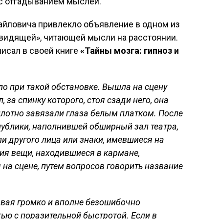
с отгадыванием мыслей.
айловича привлекло объявление в одном из
овидящей», читающей мысли на расстоянии.
исал в своей книге
«Тайны мозга: гипноз и
о при такой обстановке. Вышла на сцену
, за спинку которого, стоя сзади него, она
плотно завязали глаза белым платком. После
х публики, наполнившей обширный зал театра,
ли другого лица или знаки, имевшиеся на
ия вещи, находившиеся в кармане,
на сцене, путем вопросов говорить название
ывая громко и вполне безошибочно
ью с поразительной быстротой. Если в