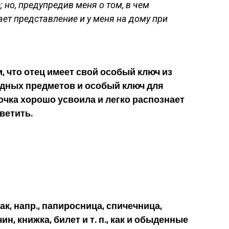
 но, предупредив меня о том, в чем
ает представление и у меня на дому при
, что отец имеет свой особый ключ из
дных предметов и особый ключ для
очка хорошо усвоила и легко распознает
тветить.
к, напр., папиросница, спичечница,
ин, книжка, билет и т. п., как и обыденные