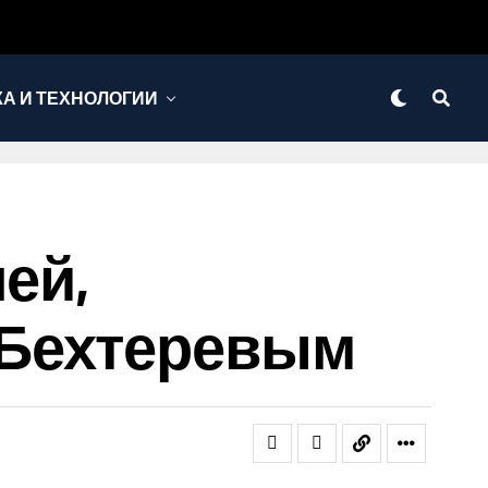
КА И ТЕХНОЛОГИИ
ей,
.Бехтеревым