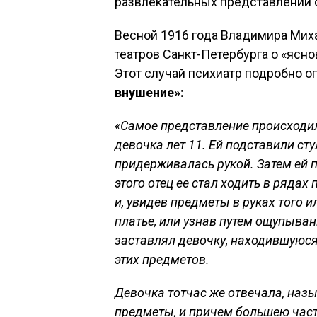
развлекательных представлений 
Весной 1916 года Владимира Мих
театров Санкт-Петербурга о «ясн
Этот случай психиатр подробно оп
внушение»
:
«Самое представление происходил
девочка лет 11. Ей подставили стул
придерживалась рукой. Затем ей 
этого отец ее стал ходить в ряда
и, увидев предметы в руках того и
платье, или узнав путем ощупыван
заставлял девочку, находившуюся 
этих предметов.
Девочка тотчас же отвечала, наз
предметы, и причем большею част