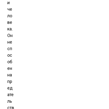
и
че
ло
ве
ка.
Он
не
сп
ос
об
ен
на
пр
ед
ате
ль
ств