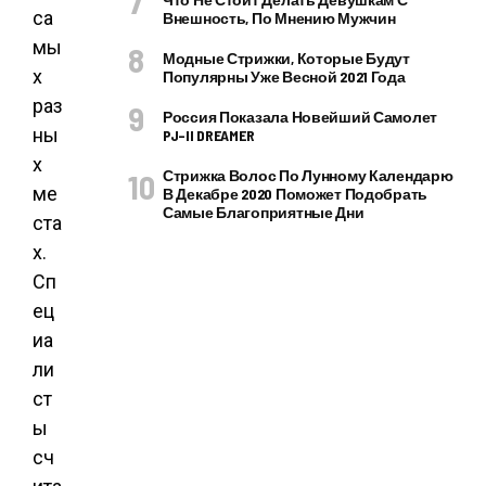
са
Внешность, По Мнению Мужчин
мы
Модные Стрижки, Которые Будут
х
Популярны Уже Весной 2021 Года
раз
Россия Показала Новейший Самолет
ны
PJ–II DREAMER
х
Стрижка Волос По Лунному Календарю
ме
В Декабре 2020 Поможет Подобрать
Самые Благоприятные Дни
ста
х.
Сп
ец
иа
ли
ст
ы
сч