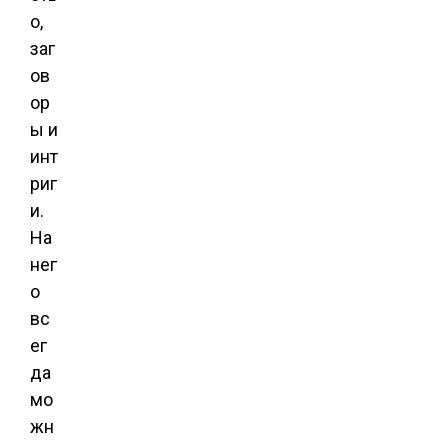
о,
заг
ов
ор
ы и
инт
риг
и.
На
нег
о
вс
ег
да
мо
жн