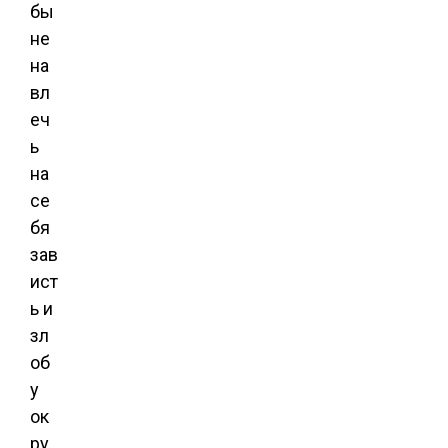
бы
не
на
вл
еч
ь
на
се
бя
зав
ист
ь и
зл
об
у
ок
ру