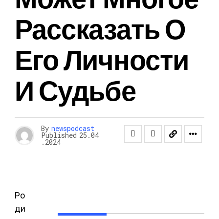
Рассказать О
Его Личности
И Судьбе
By
newspodcast
Published
25.04
.2024
Ро
ди