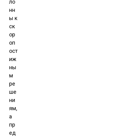
ло
нн
ы к
ск
ор
оп
ост
иж
ны
м
ре
ше
ни
ям,
а
пр
ед