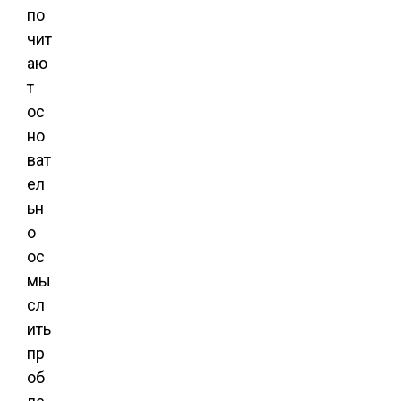
по
чит
аю
т
ос
но
ват
ел
ьн
о
ос
мы
сл
ить
пр
об