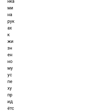
нка
ми
на
рук
ах
к
жи
зн
ен
но
му
ус
пе
ху
пр
ид
ётс