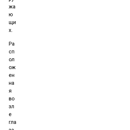
жа
ю
щи
х.
Ра
сп
ол
ож
ен
на
я
во
зл
е
гла
за