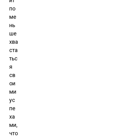
ит
по
ме
нь
ше
хва
ста
тьс
я
св
ои
ми
ус
пе
ха
ми,
что