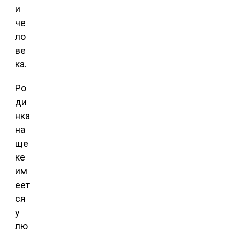
и
че
ло
ве
ка.
Ро
ди
нка
на
ще
ке
им
еет
ся
у
лю