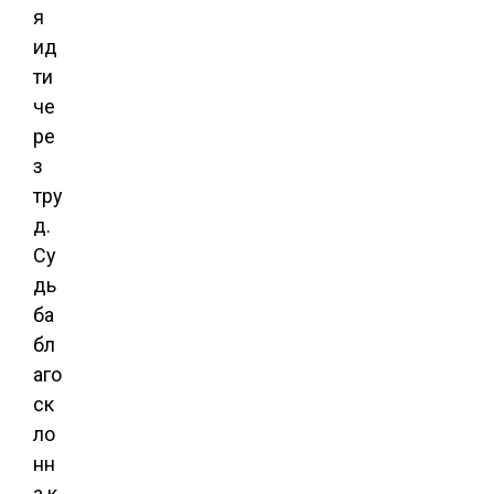
я
ид
ти
че
ре
з
тру
д.
Су
дь
ба
бл
аго
ск
ло
нн
а к