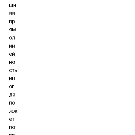
шн
яя
пр
ям
ол
ин
ей
но
сть
ин
ог
да
по
жж
ет
по