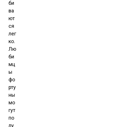
би
ва
ют
ся
лег
ко.
Лю
би
мц
ы
фо
рту
ны
мо
гут
по
лу