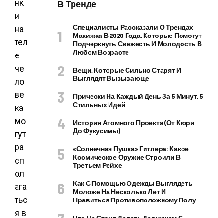
нк
В Тренде
и
Специалисты Рассказали О Трендах
на
Макияжа В 2020 Года, Которые Помогут
тел
Подчеркнуть Свежесть И Молодость В
Любом Возрасте
е
че
Вещи, Которые Сильно Старят И
Выглядят Вызывающе
ло
ве
Прически На Каждый День За 5 Минут, 5
Стильных Идей
ка
мо
История Атомного Проекта (от Кюри
До Фукусимы)
гут
ра
«Солнечная Пушка» Гитлера: Какое
Космическое Оружие Строили В
сп
Третьем Рейхе
ол
Как С Помощью Одежды Выглядеть
ага
Моложе На Несколько Лет И
тьс
Нравиться Противоположному Полу
я в
Что Не Стоит Делать Девушкам С