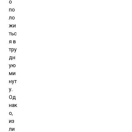
о
по
ло
жи
тьс
я в
тру
дн
ую
ми
нут
у.
Од
нак
о,
из
ли