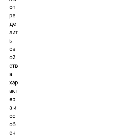
оп
ре
де
лит
ь
св
ой
ств
а
хар
акт
ер
а и
ос
об
ен