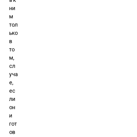
ни
м
тол
ько
в
то
м,
сл
уча
е,
ес
ли
он
и
гот
ов