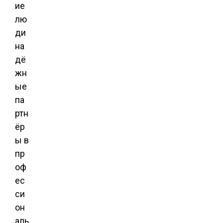
ие
лю
ди
на
дё
жн
ые
па
ртн
ёр
ы в
пр
оф
ес
си
он
аль