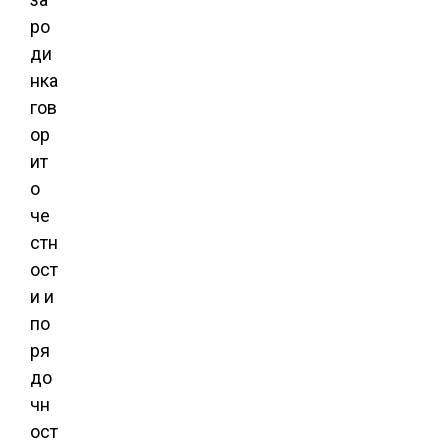
ро
ди
нка
гов
ор
ит
о
че
стн
ост
и и
по
ря
до
чн
ост