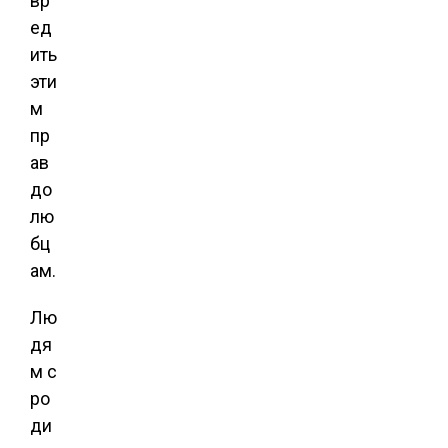
вр
ед
ить
эти
м
пр
ав
до
лю
бц
ам.
Лю
дя
м с
ро
ди