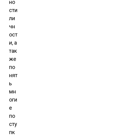
но
сти
ли
чн
ост
и, а
так
же
по
нят
ь
мн
оги
е
по
сту
пк