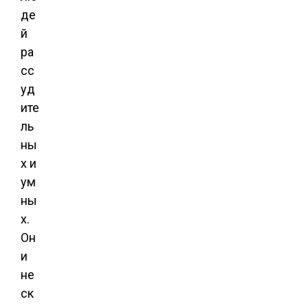
де
й
ра
сс
уд
ите
ль
ны
х и
ум
ны
х.
Он
и
не
ск