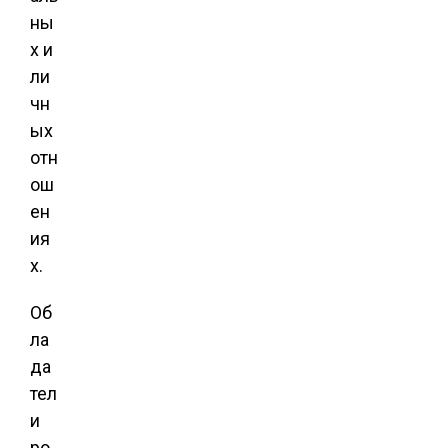
ны
х и
ли
чн
ых
отн
ош
ен
ия
х.
Об
ла
да
тел
и
ро