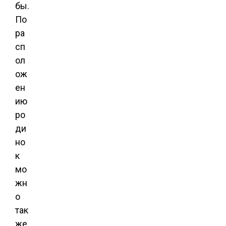
бы.
По
ра
сп
ол
ож
ен
ию
ро
ди
но
к
мо
жн
о
так
же