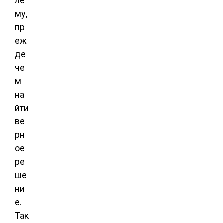
ле
му,
пр
еж
де
че
м
на
йти
ве
рн
ое
ре
ше
ни
е.
Так