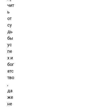
чит
ь
от
су
дь
бы
ус
пе
х и
бог
атс
тво
,
да
же
не