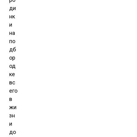
ди
нк
и
на
по
дб
ор
од
ке
вс
его
в
жи
зн
и
до