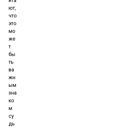
ита
ют,
что
это
мо
же
т
бы
ть
ва
жн
ым
зна
ко
м
су
дь