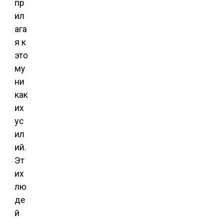
пр
ил
ага
я к
это
му
ни
как
их
ус
ил
ий.
Эт
их
лю
де
й