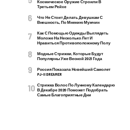
Космическое Оружие Строили В
Третьем Рейхе
Что Не Стоит Делать Девушкам С
Внешность, По Мнению Мужчин
Как С Помощью Одежды Выглядеть
Моложе На Несколько Лет И
Нравиться Противоположному Полу
Модные Стрижки, Которые Будут
Популярны Уже Весной 2021 Года
Россия Показала Новейший Самолет
PJ–II DREAMER
Стрижка Волос По Лунному Календарю
В Декабре 2020 Поможет Подобрать
Самые Благоприятные Дни