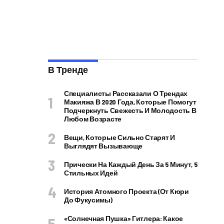
В Тренде
Специалисты Рассказали О Трендах
Макияжа В 2020 Года, Которые Помогут
Подчеркнуть Свежесть И Молодость В
Любом Возрасте
Вещи, Которые Сильно Старят И
Выглядят Вызывающе
Прически На Каждый День За 5 Минут, 5
Стильных Идей
История Атомного Проекта (от Кюри
До Фукусимы)
«Солнечная Пушка» Гитлера: Какое