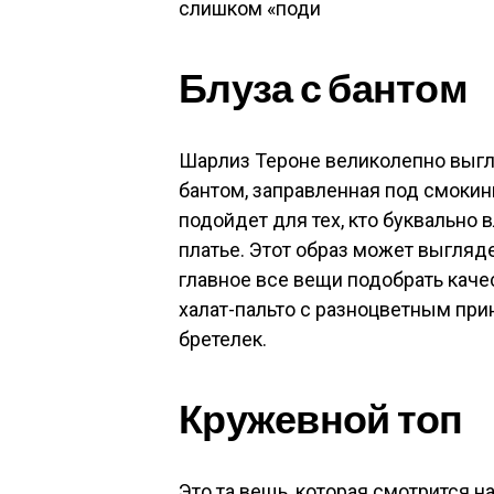
слишком «поди
Блуза с бантом
Шарлиз Тероне великолепно выгля
бантом, заправленная под смокин
подойдет для тех, кто буквально
платье. Этот образ может выгля
главное все вещи подобрать каче
халат-пальто с разноцветным при
бретелек.
Кружевной топ
Это та вещь, которая смотрится 