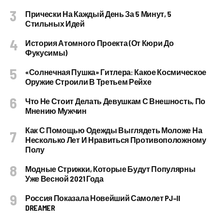
Прически На Каждый День За 5 Минут, 5
Стильных Идей
История Атомного Проекта (от Кюри До
Фукусимы)
«Солнечная Пушка» Гитлера: Какое Космическое
Оружие Строили В Третьем Рейхе
Что Не Стоит Делать Девушкам С Внешность, По
Мнению Мужчин
Как С Помощью Одежды Выглядеть Моложе На
Несколько Лет И Нравиться Противоположному
Полу
Модные Стрижки, Которые Будут Популярны
Уже Весной 2021 Года
Россия Показала Новейший Самолет PJ–II
DREAMER