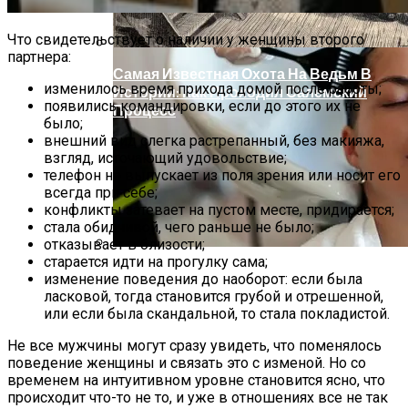
Что свидетельствует о наличии у женщины второго
партнера:
Самая Известная Охота На Ведьм В
изменилось время прихода домой после работы;
Истории: Как Проходил Салемский
появились командировки, если до этого их не
Процесс
было;
внешний вид слегка растрепанный, без макияжа,
взгляд, источающий удовольствие;
телефон не выпускает из поля зрения или носит его
всегда при себе;
конфликты затевает на пустом месте, придирается;
стала обидчивой, чего раньше не было;
отказывает в близости;
старается идти на прогулку сама;
Лунный Календарь Окрашивания
изменение поведения до наоборот: если была
Волос На Октябрь 2025 Года
ласковой, тогда становится грубой и отрешенной,
или если была скандальной, то стала покладистой.
Не все мужчины могут сразу увидеть, что поменялось
поведение женщины и связать это с изменой. Но со
временем на интуитивном уровне становится ясно, что
происходит что-то не то, и уже в отношениях все не так