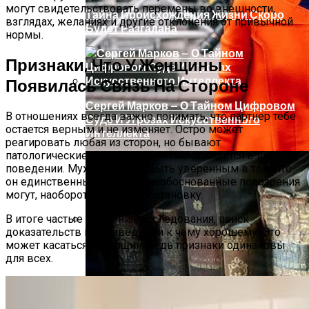
могут свидетельствовать перемены во внешности,
Тайна Происхождения Жизни Скоро
взглядах, желаниях и другие отклонения от привычной
Будет Разгадана
нормы.
Признаки, Что У Женщины
Появилась Связь На Стороне
Сергей Марков — О Тайном Цифровом
В отношениях всегда важно понимать, что партнер тебе
Суде И Угрозах Искусственного
остается верным и не изменяет. Остро может
Интеллекта
реагировать любая из сторон, но бывают
патологические случаи, когда измена видится в любом
поведении. Мужчина хочет быть уверенным в том, что
он единственный, поэтому необоснованные подозрения
могут, наоборот, накалить обстановку.
В итоге частые сомнения, исследования, поиск
доказательств не приведут ни к чему хорошему. Это
Ваша Любовь К Оранжевому: Глоток
может касаться и женщин, ведь признаки одинаковы
Энергии Или Сигнал Уставшей Души
для всех.