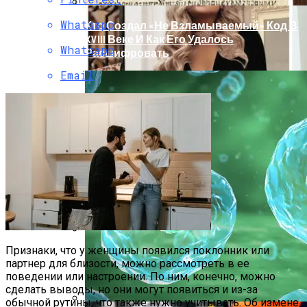
Whatsapp
Кто Создал «не Взламываемый» Код В
XVIII Веке И Как Его Удалось
Whatsapp
Расшифровать
Email
Признаки, что у женщины появился поклонник или
Раскрась Свой Год: Какой Цвет
партнер для близости, можно рассмотреть в ее
Принесет Тебе Успех В 2026 Году По
поведении или настроении. По ним, конечно, можно
Знаку Зодиака
сделать выводы, но они могут появиться и из-за
обычной рутины, что также нужно учитывать. Об измене