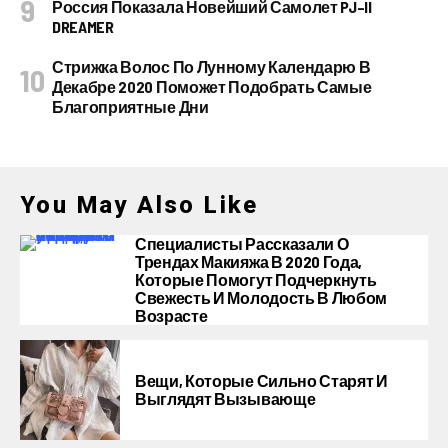
Россия Показала Новейший Самолет PJ–II
DREAMER
Стрижка Волос По Лунному Календарю В
Декабре 2020 Поможет Подобрать Самые
Благоприятные Дни
You May Also Like
Специалисты Рассказали О
Трендах Макияжа В 2020 Года,
Которые Помогут Подчеркнуть
Свежесть И Молодость В Любом
Возрасте
Вещи, Которые Сильно Старят И
Выглядят Вызывающе