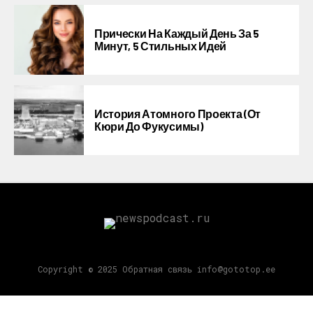
Прически На Каждый День За 5
Минут, 5 Стильных Идей
История Атомного Проекта (от
Кюри До Фукусимы)
Copyright © 2025 Обратная связь info@gototop.ee