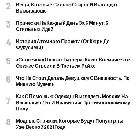
Вещи, Которые Сильно Старят И Выглядят
Вызывающе
Прически На Каждый День За 5 Минут, 5
Стильных Идей
История Атомного Проекта (от Кюри До
Фукусимы)
«Солнечная Пушка» Гитлера: Какое Космическое
Оружие Строили В Третьем Рейхе
Что Не Стоит Делать Девушкам С Внешность, По
Мнению Мужчин
Как С Помощью Одежды Выглядеть Моложе На
Несколько Лет И Нравиться Противоположному
Полу
Модные Стрижки, Которые Будут Популярны
Уже Весной 2021 Года