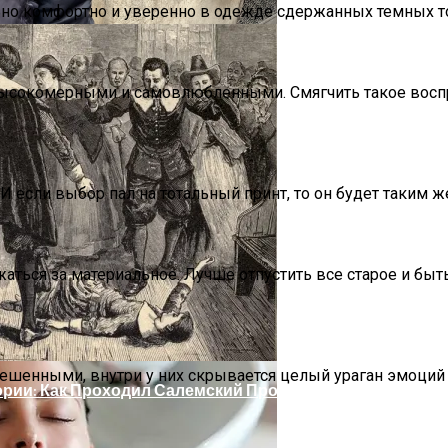
ьно комфортно и уверенно в одежде сдержанных темных т
 высокомерными и самовлюбленными. Смягчить такое восп
 если выбор пал на тотальный принт, то он будет таким ж
делей, За Которыми Выстраиваются В Очереди
аться за материальное. Лучше отпустить все старое и бы
шенными, внутри у них скрывается целый ураган эмоций 
ории: Как Проходил Салемский Процесс