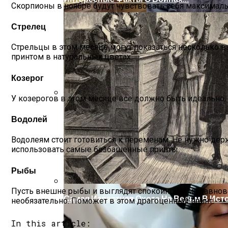
Скорпионы в ноябре будут чувствовать себя максимал
Стрелец
Стрельцы в этом месяце могут показаться несколько
принтом в натуральных цветах.
Козерог
У козерогов в этом месяце все должно быть идеально. И
Женская Зимняя Обувь: 5 Стильных Мо
Водолей
Водолеям стоит готовиться к переменам. Не нужно держ
использовать самые безбашенные принты.
Рыбы
Пусть внешне рыбы и выглядят спокойными и уравнове
Самая Известная Охота На Ведьм В Ист
необязательно. Поможет в этом драгоценный принт.
In this article: