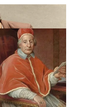
ают Вас Стильной, Но И Притянут Деньги И Удачу