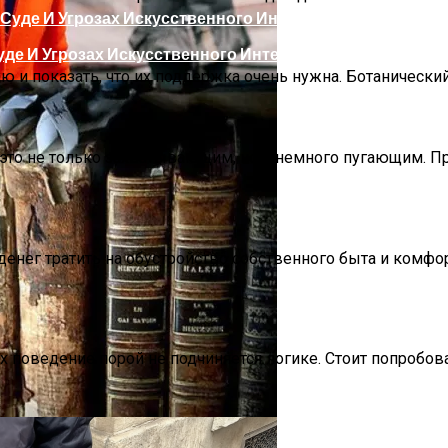
де И Угрозах Искусственного Интеллекта
и показать, что их поддержка очень нужна. Ботанически
это не только захватывающим, но и немного пугающим. П
енег тратить на обустройство собственного быта и комфо
ргии Или Сигнал Уставшей Души
их поведение порой не подчиняется логике. Стоит попроб