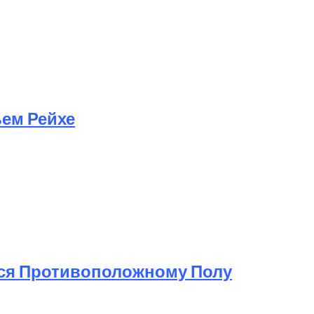
ьем Рейхе
ься Противоположному Полу