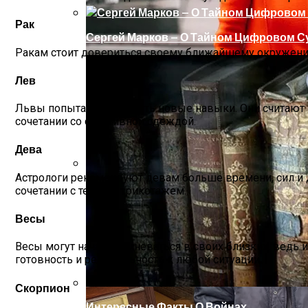
Рак
Сергей Марков — О Тайном Цифровом Су
Ракам стоит довериться своему ближайшему окружению 
Лев
Львы попытаются освоить новые навыки. Они считают 
сочетании со спортивной одеждой.
Дева
Астрологи рекомендуют девам больше времени, сил и д
Ваша Любовь К Оранжевому: Глоток Эне
сочетании с теплым трикотажем.
Весы
Весы могут начать сомневаться в своих близких, ведь 
готовность и решительность к любой ситуации.
Скорпион
Интересные Факты О Войнах…