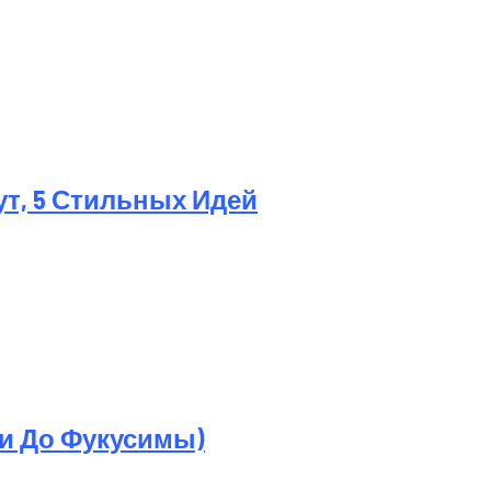
ут, 5 Стильных Идей
ри До Фукусимы)