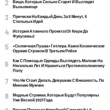
Вещи, Которые Сильно Старят И Выглядят
Вызывающе
Прически На Каждый День За 5 Минут, 5
Стильных Идей
История Атомного Проекта (от Кюри До
Фукусимы)
«Солнечная Пушка» Гитлера: Какое Космическое
Оружие Строили В Третьем Рейхе
Как С Помощью Одежды Выглядеть Моложе На
Несколько Лет И Нравиться Противоположному
Полу
Что Не Стоит Делать Девушкам С Внешность, По
Мнению Мужчин
Модные Стрижки, Которые Будут Популярны
Уже Весной 2021 Года
Россия Показала Новейший Самолет PJ–II