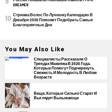
DREAMER
Стрижка Волос По Лунному Календарю В
Декабре 2020 Поможет Подобрать Самые
Благоприятные Дни
You May Also Like
Специалисты Рассказали О
Трендах Макияжа В 2020 Года,
Которые Помогут Подчеркнуть
Свежесть И Молодость В Любом
Возрасте
Вещи, Которые Сильно Старят И
Выглядят Вызывающе