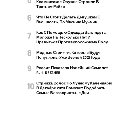
Космическое Оружие Строили В
Третьем Рейхе
Что Не Стоит Делать Девушкам С
Внешность, По Мнению Мужчин
Как С Помощью Одежды Выглядеть
Моложе На Несколько Лет И
Нравиться Противоположному Полу
Модные Стрижки, Которые Будут
Популярны Уже Весной 2021 Года
Россия Показала Новейший Самолет
PJ–II DREAMER
Стрижка Волос По Лунному Календарю
В Декабре 2020 Поможет Подобрать
Самые Благоприятные Дни