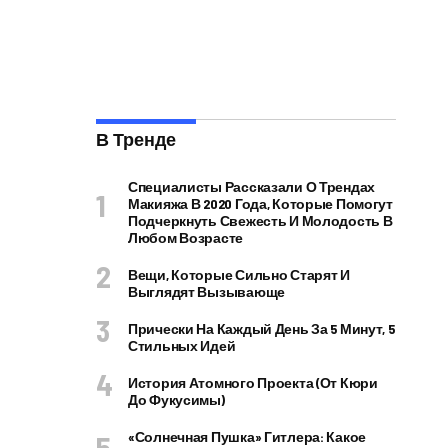
В Тренде
Специалисты Рассказали О Трендах
Макияжа В 2020 Года, Которые Помогут
Подчеркнуть Свежесть И Молодость В
Любом Возрасте
Вещи, Которые Сильно Старят И
Выглядят Вызывающе
Прически На Каждый День За 5 Минут, 5
Стильных Идей
История Атомного Проекта (от Кюри
До Фукусимы)
«Солнечная Пушка» Гитлера: Какое