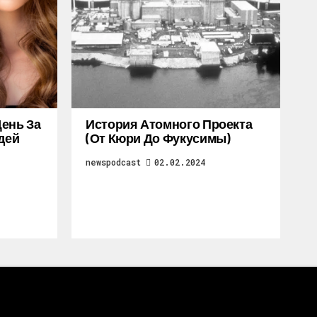
ень За
История Атомного Проекта
дей
(от Кюри До Фукусимы)
newspodcast
02.02.2024