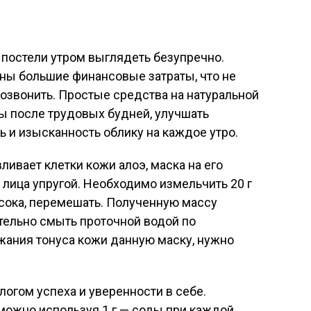
 постели утром выглядеть безупречно.
ны большие финансовые затраты, что не
озвонить. Простые средства на натуральной
ы после трудовых будней, улучшать
ь и изысканность облику на каждое утро.
ивает клетки кожи алоэ, маска на его
 лица упругой. Необходимо измельчить 20 г
о сока, перемешать. Полученную массу
ательно смыть проточной водой по
жания тонуса кожи данную маску, нужно
логом успеха и уверенности в себе.
можно используя 1 г — соды при каждой