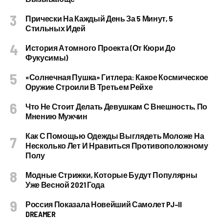
Прически На Каждый День За 5 Минут, 5
Стильных Идей
История Атомного Проекта (от Кюри До
Фукусимы)
«Солнечная Пушка» Гитлера: Какое Космическое
Оружие Строили В Третьем Рейхе
Что Не Стоит Делать Девушкам С Внешность, По
Мнению Мужчин
Как С Помощью Одежды Выглядеть Моложе На
Несколько Лет И Нравиться Противоположному
Полу
Модные Стрижки, Которые Будут Популярны
Уже Весной 2021 Года
Россия Показала Новейший Самолет PJ–II
DREAMER