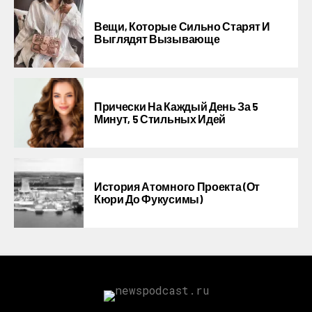
Вещи, Которые Сильно Старят И
Выглядят Вызывающе
Прически На Каждый День За 5
Минут, 5 Стильных Идей
История Атомного Проекта (от
Кюри До Фукусимы)