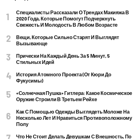
Специалисты Рассказали О Трендах Макияжа В
2020 Года, Которые Помогут Подчеркнуть
Свежесть И Молодость В Любом Возрасте
Вещи, Которые Сильно Старят И Выглядят
Вызывающе
Прически На Каждый День За 5 Минут, 5
Стильных Идей
История Атомного Проекта (от Кюри До
Фукусимы)
«Солнечная Пушка» Гитлера: Какое Космическое
Оружие Строили В Третьем Рейхе
Как С Помощью Одежды Выглядеть Моложе На
Несколько Лет И Нравиться Противоположному
Полу
Что Не Стоит Делать Девушкам С Внешность, По