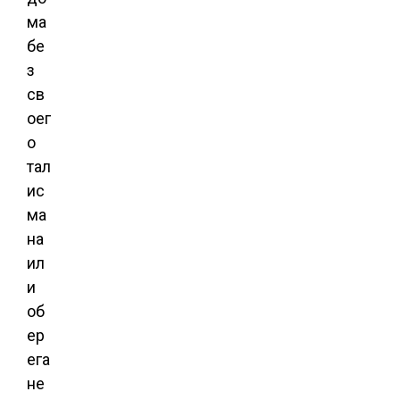
ма
бе
з
св
оег
о
тал
ис
ма
на
ил
и
об
ер
ега
не