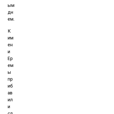
ым
дн
ем.
К
им
ен
и
Ер
ем
ы
пр
иб
ав
ил
и
сл