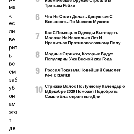
Космическое Оружие Строили В
Третьем Рейхе
ма
»,
Что Не Стоит Делать Девушкам С
Внешность, По Мнению Мужчин
ес
ли
Как С Помощью Одежды Выглядеть
Моложе На Несколько Лет И
ве
Нравиться Противоположному Полу
рит
Модные Стрижки, Которые Будут
ь
Популярны Уже Весной 2021 Года
вс
Россия Показала Новейший Самолет
ем
PJ–II DREAMER
заб
Стрижка Волос По Лунному Календарю
уб
В Декабре 2020 Поможет Подобрать
он
Самые Благоприятные Дни
ам
это
т
де