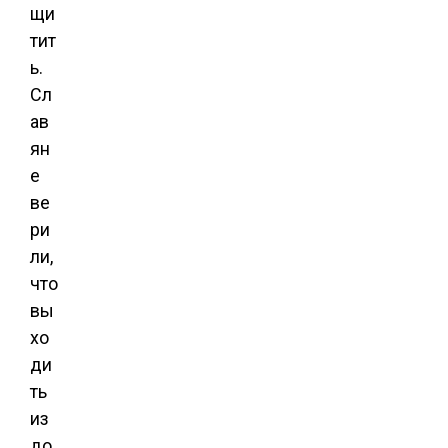
щи
тит
ь.
Сл
ав
ян
е
ве
ри
ли,
что
вы
хо
ди
ть
из
до