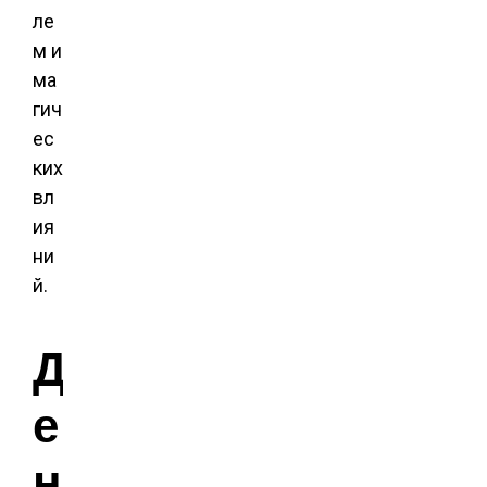
ле
м и
ма
гич
ес
ких
вл
ия
ни
й.
Д
е
н