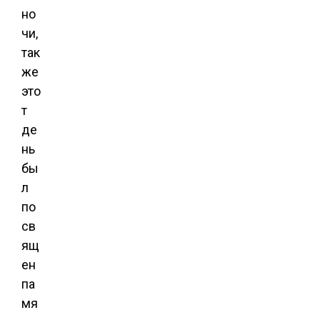
но
чи,
так
же
это
т
де
нь
бы
л
по
св
ящ
ен
па
мя