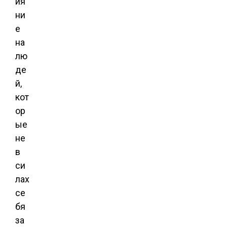
ия
ни
е
на
лю
де
й,
кот
ор
ые
не
в
си
лах
се
бя
за