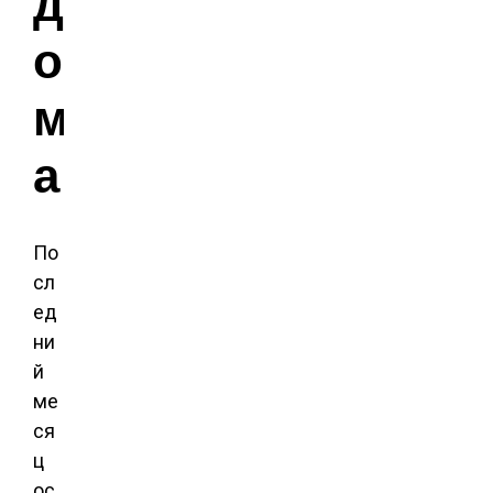
д
о
м
а
По
сл
ед
ни
й
ме
ся
ц
ос