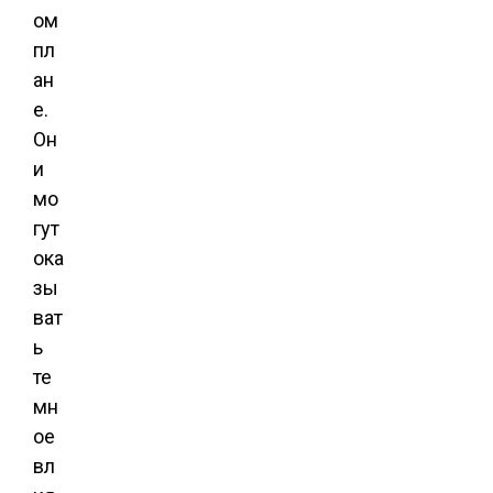
ом
пл
ан
е.
Он
и
мо
гут
ока
зы
ват
ь
те
мн
ое
вл