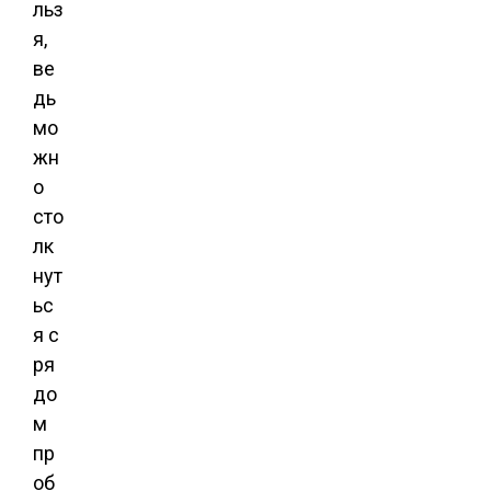
льз
я,
ве
дь
мо
жн
о
сто
лк
нут
ьс
я с
ря
до
м
пр
об