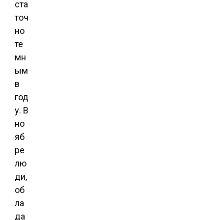
ста
точ
но
те
мн
ым
в
год
у. В
но
яб
ре
лю
ди,
об
ла
да