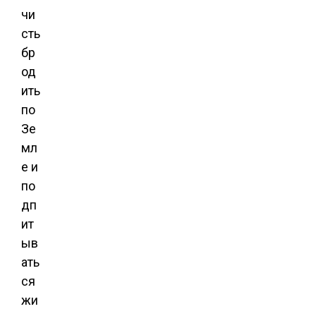
чи
сть
бр
од
ить
по
Зе
мл
е и
по
дп
ит
ыв
ать
ся
жи