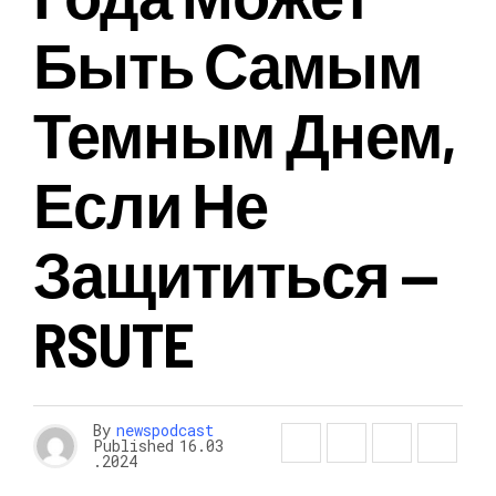
Быть Самым
Темным Днем,
Если Не
Защититься —
RSUTE
By
newspodcast
Published
16.03
.2024