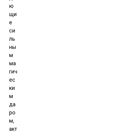
ю
щи
е
си
ль
ны
м
ма
гич
ес
ки
м
да
ро
м,
акт