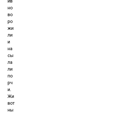
ив
но
во
ро
жи
ли
и
на
сы
ла
ли
по
рч
и.
Жи
вот
ны