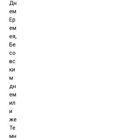
Дн
ем
Ер
ем
ея,
Бе
со
вс
ки
м
дн
ем
ил
и
же
Те
мн