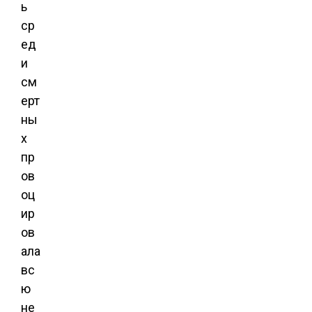
ь
ср
ед
и
см
ерт
ны
х
пр
ов
оц
ир
ов
ала
вс
ю
не