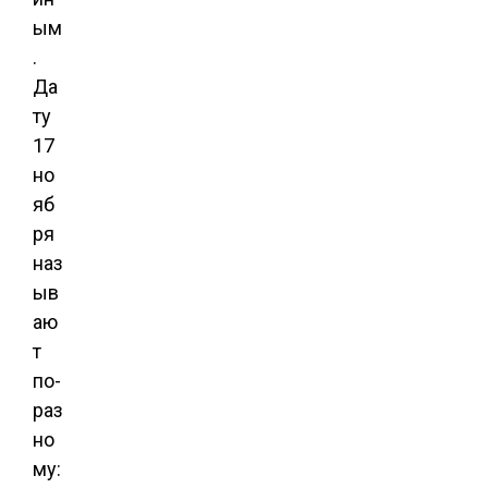
ым
.
Да
ту
17
но
яб
ря
наз
ыв
аю
т
по-
раз
но
му: