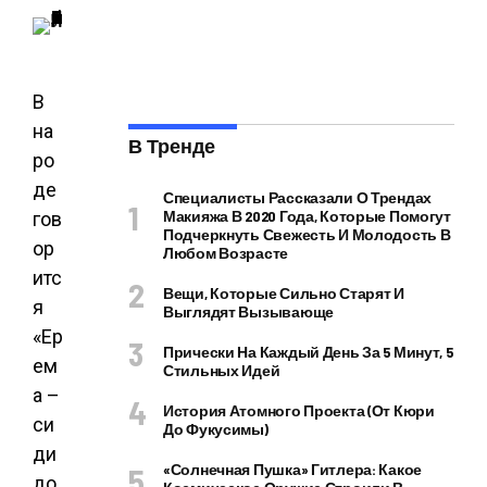
В
на
В Тренде
ро
де
Специалисты Рассказали О Трендах
Макияжа В 2020 Года, Которые Помогут
гов
Подчеркнуть Свежесть И Молодость В
ор
Любом Возрасте
итс
Вещи, Которые Сильно Старят И
я
Выглядят Вызывающе
«Ер
Прически На Каждый День За 5 Минут, 5
ем
Стильных Идей
а –
История Атомного Проекта (от Кюри
си
До Фукусимы)
ди
«Солнечная Пушка» Гитлера: Какое
до