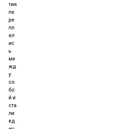
тия
пе
ре
пл
ел
ис
ь
ме
жд
у
со
бо
й и
ста
ли
ед
ин