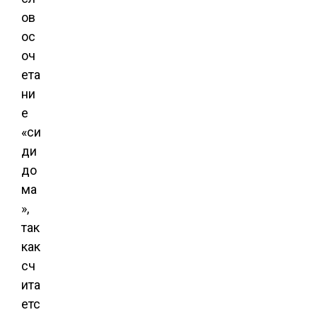
ов
ос
оч
ета
ни
е
«си
ди
до
ма
»,
так
как
сч
ита
етс