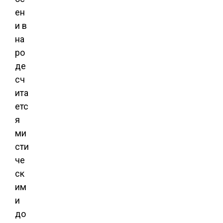
ен
и в
на
ро
де
сч
ита
етс
я
ми
сти
че
ск
им
и
до