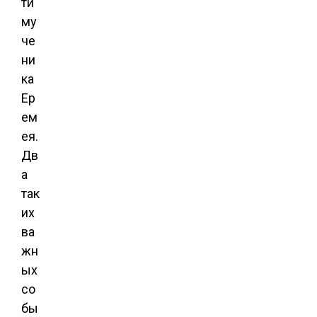
ти
му
че
ни
ка
Ер
ем
ея.
Дв
а
так
их
ва
жн
ых
со
бы