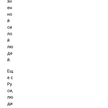
зн
ен
но
й
си
ло
й
лю
де
й.
Ещ
е с
Ру
си,
лю
ди