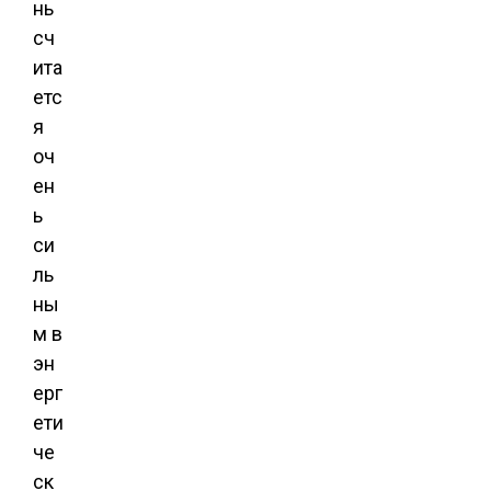
нь
сч
ита
етс
я
оч
ен
ь
си
ль
ны
м в
эн
ерг
ети
че
ск