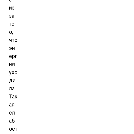
из-
за
тог
о,
что
эн
ерг
ия
ухо
ди
ла.
Так
ая
сл
аб
ост