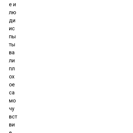
е и
лю
ди
ис
пы
ты
ва
ли
пл
ох
ое
са
мо
чу
вст
ви
е