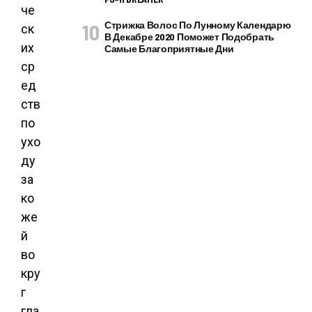
че
Стрижка Волос По Лунному Календарю
ск
В Декабре 2020 Поможет Подобрать
их
Самые Благоприятные Дни
ср
ед
ств
по
ухо
ду
за
ко
же
й
во
кру
г
гла