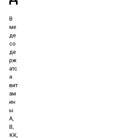
В
ме
де
со
де
рж
атс
я
вит
ам
ин
ы
А,
В,
КК,