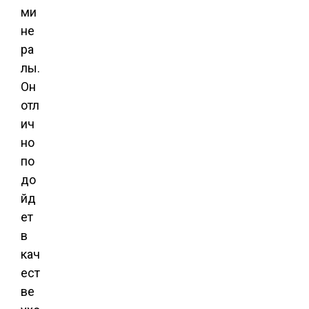
ми
не
ра
лы.
Он
отл
ич
но
по
до
йд
ет
в
кач
ест
ве