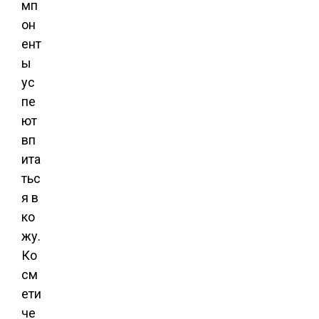
мп
он
ент
ы
ус
пе
ют
вп
ита
тьс
я в
ко
жу.
Ко
см
ети
че