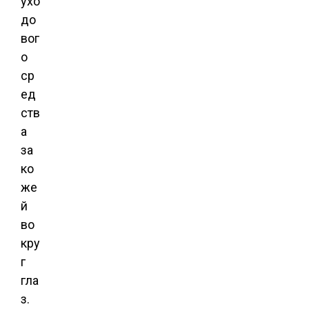
ухо
до
вог
о
ср
ед
ств
а
за
ко
же
й
во
кру
г
гла
з.