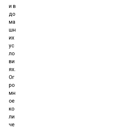
и в
до
ма
шн
их
ус
ло
ви
ях.
Ог
ро
мн
ое
ко
ли
че