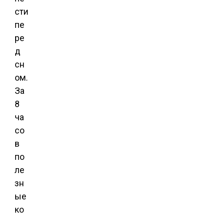
сти
пе
ре
д
сн
ом.
За
8
ча
со
в
по
ле
зн
ые
ко