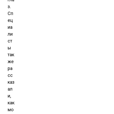
з.
Сп
ец
иа
ли
ст
ы
так
же
ра
сс
каз
ал
и,
как
мо