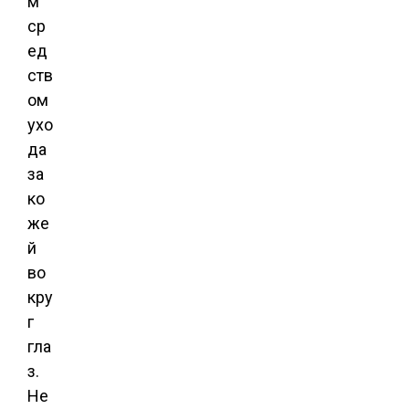
м
ср
ед
ств
ом
ухо
да
за
ко
же
й
во
кру
г
гла
з.
Не