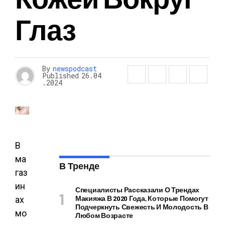
Глаз
By
newspodcast
Published
26.04
.2024
В
ма
В Тренде
газ
ин
Специалисты Рассказали О Трендах
Макияжа В 2020 Года, Которые Помогут
ах
Подчеркнуть Свежесть И Молодость В
мо
Любом Возрасте