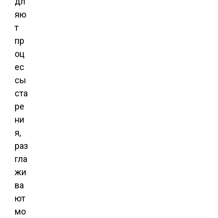
дл
яю
т
пр
оц
ес
сы
ста
ре
ни
я,
раз
гла
жи
ва
ют
мо