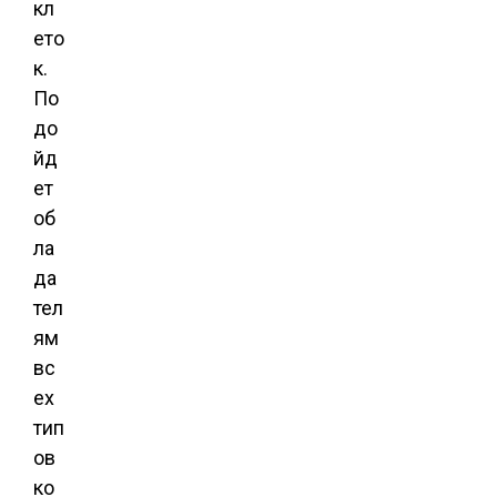
кл
ето
к.
По
до
йд
ет
об
ла
да
тел
ям
вс
ех
тип
ов
ко