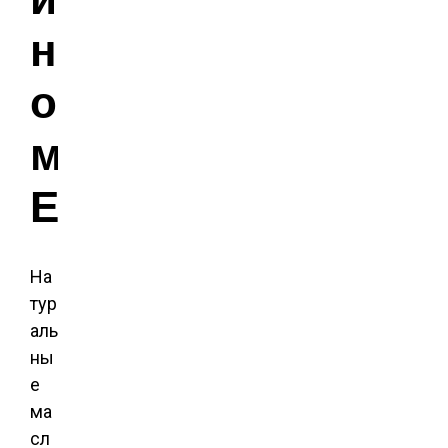
н
о
м
Е
На
тур
аль
ны
е
ма
сл