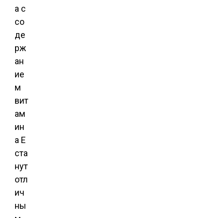
а с
со
де
рж
ан
ие
м
вит
ам
ин
а Е
ста
нут
отл
ич
ны