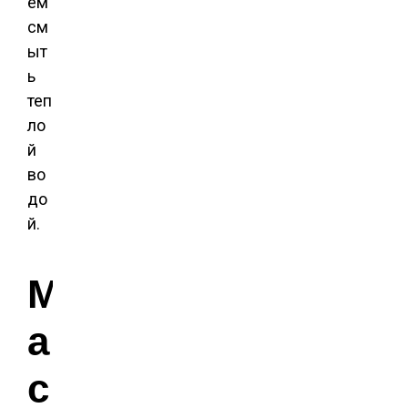
ем
см
ыт
ь
теп
ло
й
во
до
й.
М
а
с