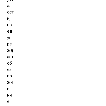
ал
ост
и,
пр
ед
уп
ре
жд
ает
об
ез
во
жи
ва
ни
е