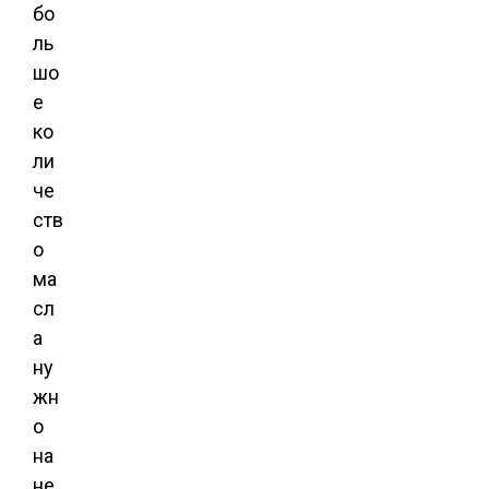
бо
ль
шо
е
ко
ли
че
ств
о
ма
сл
а
ну
жн
о
на
не