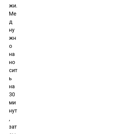
жи.
Ме
д
ну
жн
о
на
но
сит
ь
на
30
ми
нут
,
зат