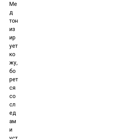
Ме
д
тон
из
ир
ует
ко
жу,
бо
рет
ся
со
сл
ед
ам
и
уст