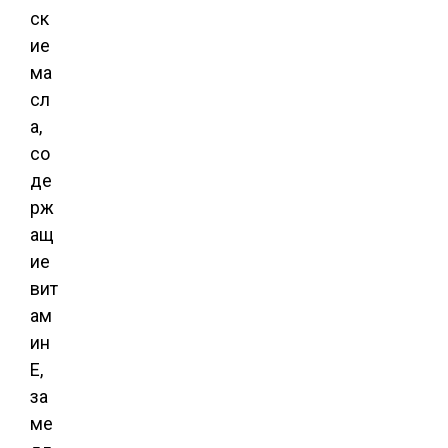
ск
ие
ма
сл
а,
со
де
рж
ащ
ие
вит
ам
ин
Е,
за
ме