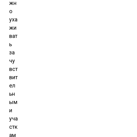
жн
о
уха
жи
ват
ь
за
чу
вст
вит
ел
ьн
ым
и
уча
стк
ам