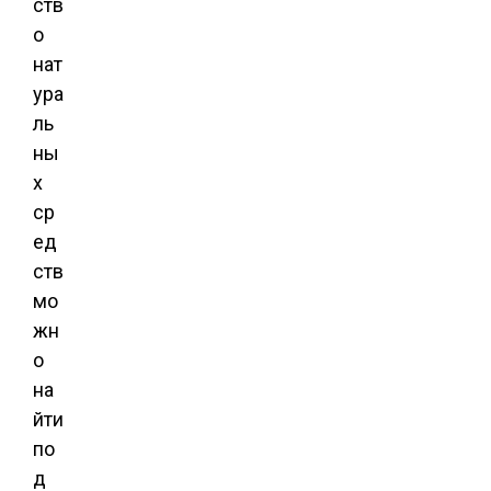
ств
о
нат
ура
ль
ны
х
ср
ед
ств
мо
жн
о
на
йти
по
д