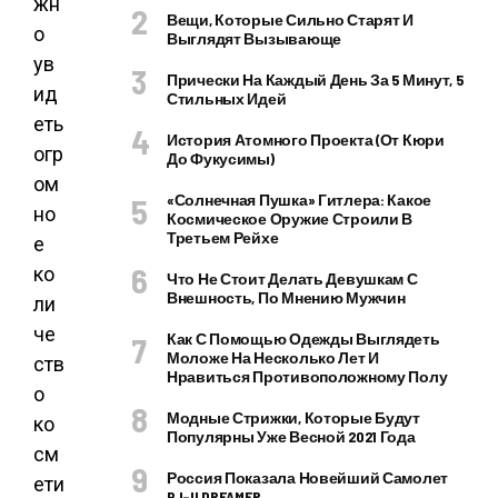
жн
Вещи, Которые Сильно Старят И
о
Выглядят Вызывающе
ув
Прически На Каждый День За 5 Минут, 5
ид
Стильных Идей
еть
История Атомного Проекта (от Кюри
огр
До Фукусимы)
ом
«Солнечная Пушка» Гитлера: Какое
но
Космическое Оружие Строили В
Третьем Рейхе
е
ко
Что Не Стоит Делать Девушкам С
Внешность, По Мнению Мужчин
ли
че
Как С Помощью Одежды Выглядеть
Моложе На Несколько Лет И
ств
Нравиться Противоположному Полу
о
Модные Стрижки, Которые Будут
ко
Популярны Уже Весной 2021 Года
см
Россия Показала Новейший Самолет
ети
PJ–II DREAMER