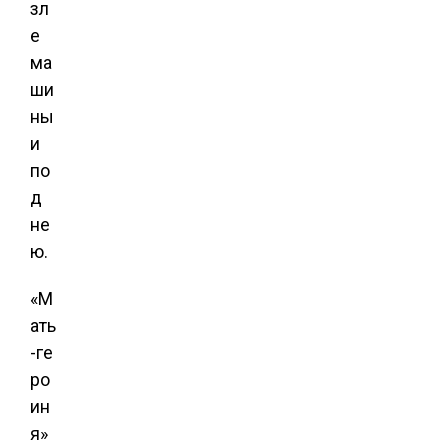
зл
е
ма
ши
ны
и
по
д
не
ю.
«М
ать
-ге
ро
ин
я»