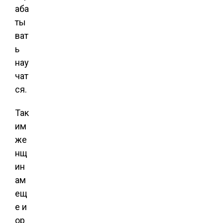
аба
ты
ват
ь
нау
чат
ся.
Так
им
же
нщ
ин
ам
ещ
е и
ор