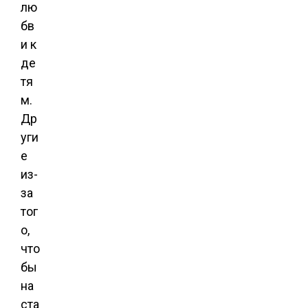
лю
бв
и к
де
тя
м.
Др
уги
е
из-
за
тог
о,
что
бы
на
ста