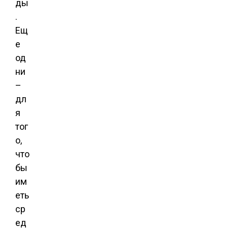
ды
.
Ещ
е
од
ни
–
дл
я
тог
о,
что
бы
им
еть
ср
ед