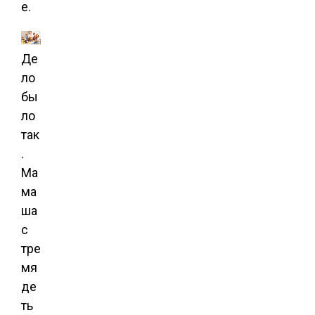
е.
Де
ло
бы
ло
так
.
Ма
ма
ша
с
тре
мя
де
ть