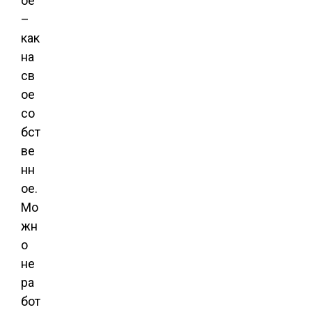
ое
–
как
на
св
ое
со
бст
ве
нн
ое.
Мо
жн
о
не
ра
бот