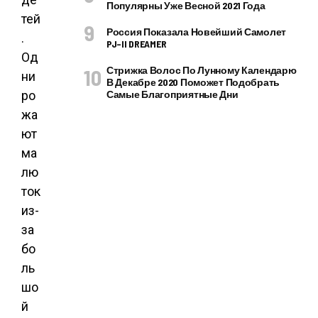
Популярны Уже Весной 2021 Года
тей
Россия Показала Новейший Самолет
.
PJ–II DREAMER
Од
Стрижка Волос По Лунному Календарю
ни
В Декабре 2020 Поможет Подобрать
ро
Самые Благоприятные Дни
жа
ют
ма
лю
ток
из-
за
бо
ль
шо
й