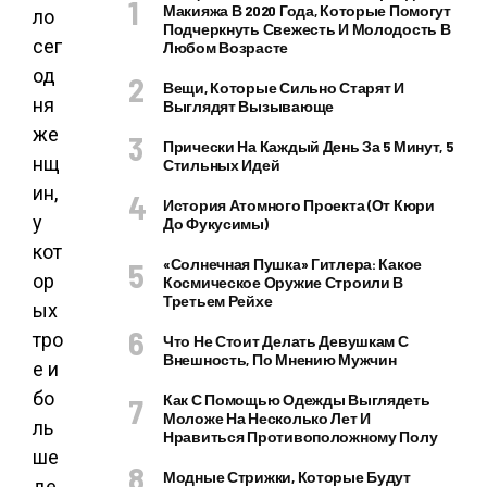
Макияжа В 2020 Года, Которые Помогут
ло
Подчеркнуть Свежесть И Молодость В
сег
Любом Возрасте
од
Вещи, Которые Сильно Старят И
ня
Выглядят Вызывающе
же
Прически На Каждый День За 5 Минут, 5
нщ
Стильных Идей
ин,
История Атомного Проекта (от Кюри
у
До Фукусимы)
кот
«Солнечная Пушка» Гитлера: Какое
ор
Космическое Оружие Строили В
Третьем Рейхе
ых
тро
Что Не Стоит Делать Девушкам С
Внешность, По Мнению Мужчин
е и
бо
Как С Помощью Одежды Выглядеть
Моложе На Несколько Лет И
ль
Нравиться Противоположному Полу
ше
Модные Стрижки, Которые Будут
де