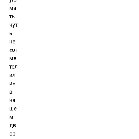
ма
ть
чут
ь
не
«от
ме
тел
ил
и»
в
на
ше
м
дв
ор