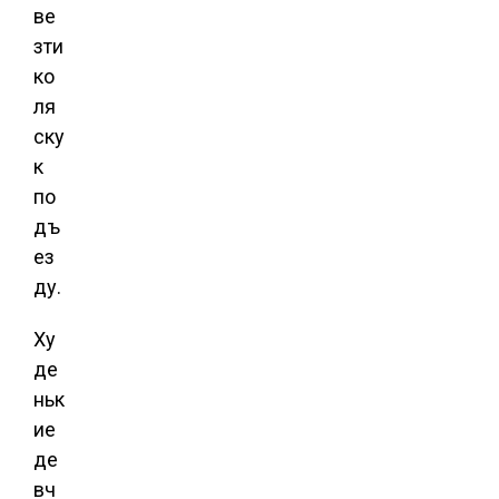
ве
зти
ко
ля
ску
к
по
дъ
ез
ду.
Ху
де
ньк
ие
де
вч