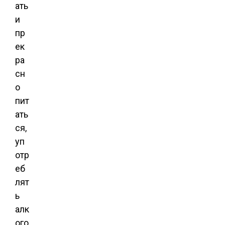
ать
и
пр
ек
ра
сн
о
пит
ать
ся,
уп
отр
еб
лят
ь
алк
ого