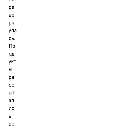
ре
ве
рн
ула
сь.
Пр
од
укт
ы
ра
сс
ып
ал
ис
ь
во