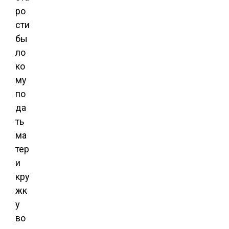
ро
сти
бы
ло
ко
му
по
да
ть
ма
тер
и
кру
жк
у
во