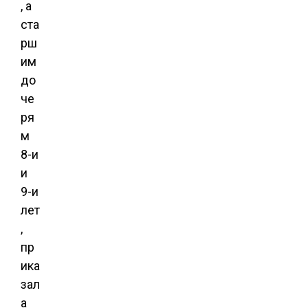
, а
ста
рш
им
до
че
ря
м
8-и
и
9-и
лет
,
пр
ика
зал
а