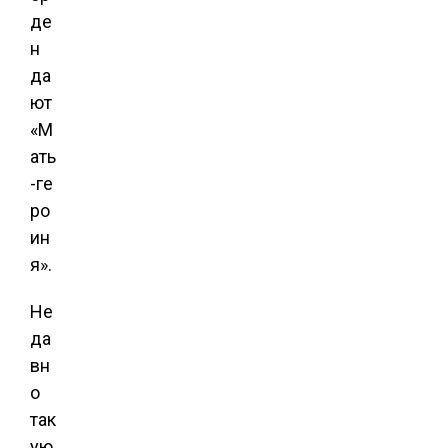
де
н
да
ют
«М
ать
-ге
ро
ин
я».
Не
да
вн
о
так
ую