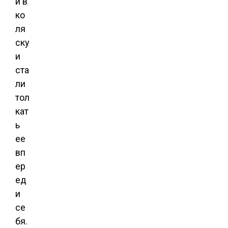
и в
ко
ля
ску
и
ста
ли
тол
кат
ь
ее
вп
ер
ед
и
се
бя.