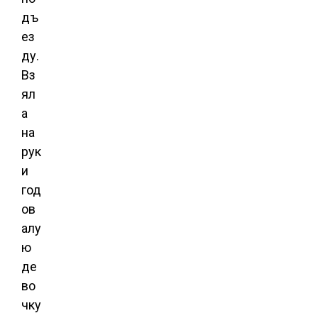
дъ
ез
ду.
Вз
ял
а
на
рук
и
год
ов
алу
ю
де
во
чку