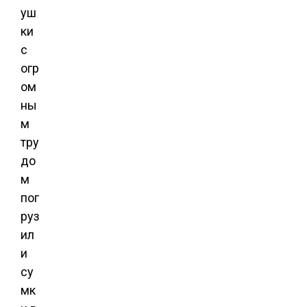
уш
ки
с
огр
ом
ны
м
тру
до
м
пог
руз
ил
и
су
мк