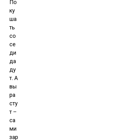
По
ку
ша
ть
со
се
ди
да
ду
т. А
вы
ра
сту
т –
са
ми
зар