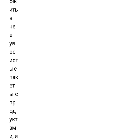
ож
ить
в
не
е
ув
ес
ист
ые
пак
ет
ы с
пр
од
укт
ам
и, и