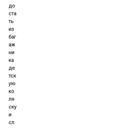
до
ста
ть
из
баг
аж
ни
ка
де
тск
ую
ко
ля
ску
и
сл