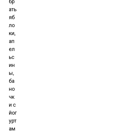
бр
ать
яб
ло
ки,
ап
ел
ьс
ин
ы,
ба
но
чк
и с
йог
урт
ам