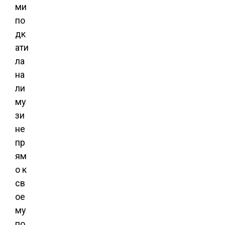
ми
по
дк
ати
ла
на
ли
му
зи
не
пр
ям
о к
св
ое
му
по