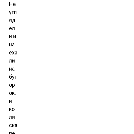
Не
угл
яд
ел
и и
на
еха
ли
на
буг
ор
ок,
и
ко
ля
ска
пе