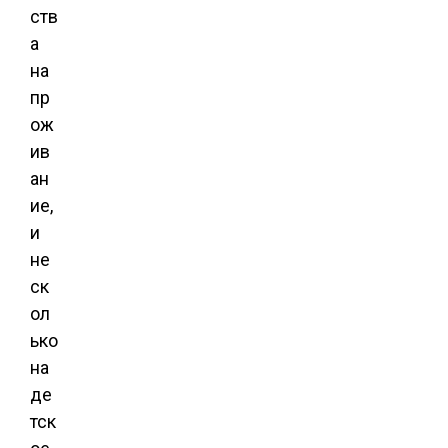
ств
а
на
пр
ож
ив
ан
ие,
и
не
ск
ол
ько
на
де
тск