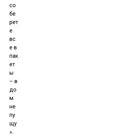
со
бе
рет
е
вс
е в
пак
ет
ы
– в
до
м
не
пу
щу
».