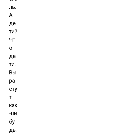
ль.
А
де
ти?
Чт
о
де
ти.
Вы
ра
сту
т
как
-ни
бу
дь.