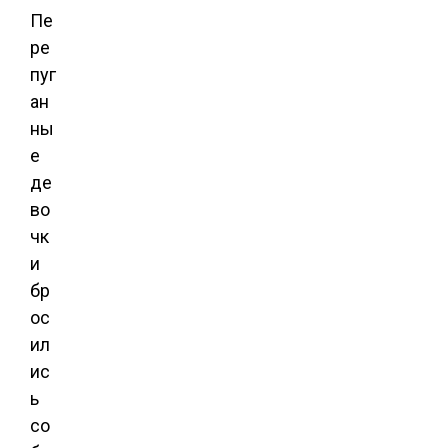
Пе
ре
пуг
ан
ны
е
де
во
чк
и
бр
ос
ил
ис
ь
со