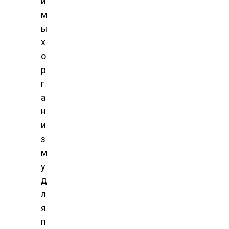
и
м
ы
х
о
р
г
а
н
и
з
м
у
д
л
я
п