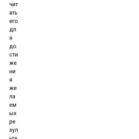
чит
ать
его
дл
я
до
сти
же
ни
я
же
ла
ем
ых
ре
зул
ьта