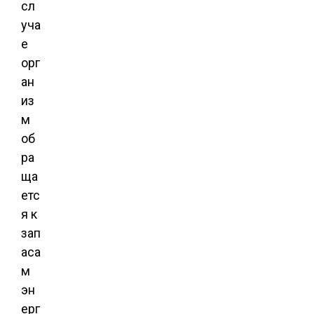
сл
уча
е
орг
ан
из
м
об
ра
ща
етс
я к
зап
аса
м
эн
ерг