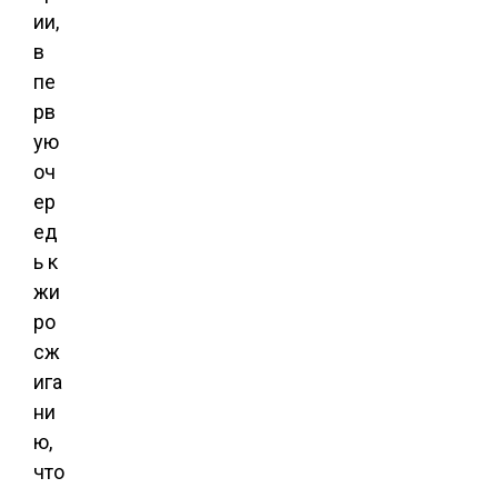
ии,
в
пе
рв
ую
оч
ер
ед
ь к
жи
ро
сж
ига
ни
ю,
что