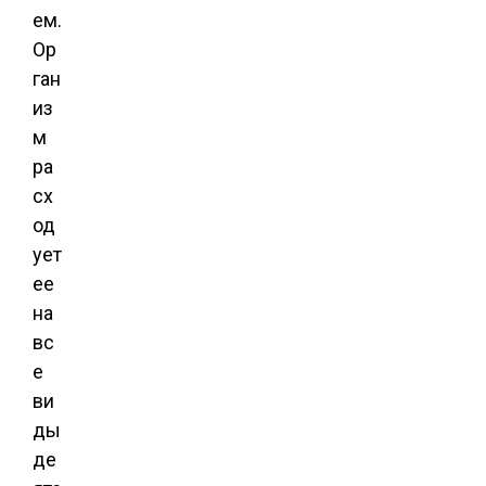
ем.
Ор
ган
из
м
ра
сх
од
ует
ее
на
вс
е
ви
ды
де