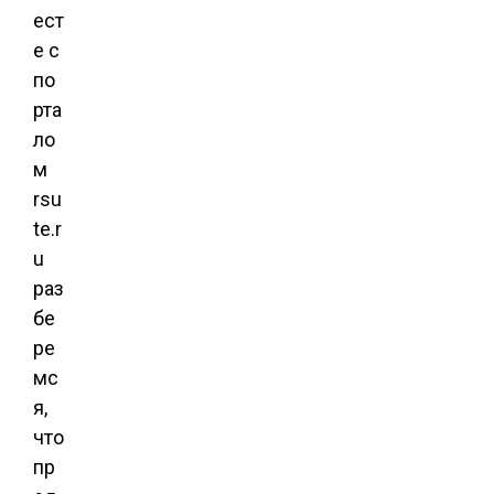
ест
е с
по
рта
ло
м
rsu
te.r
u
раз
бе
ре
мс
я,
что
пр