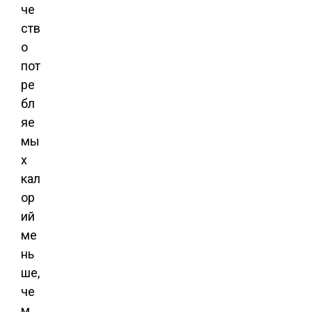
че
ств
о
пот
ре
бл
яе
мы
х
кал
ор
ий
ме
нь
ше,
че
м