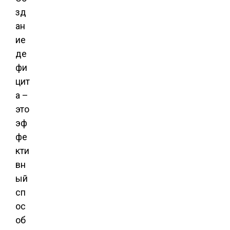
зд
ан
ие
де
фи
цит
а –
это
эф
фе
кти
вн
ый
сп
ос
об