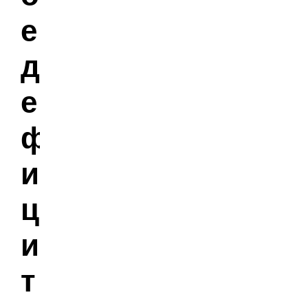
е
д
е
ф
и
ц
и
т