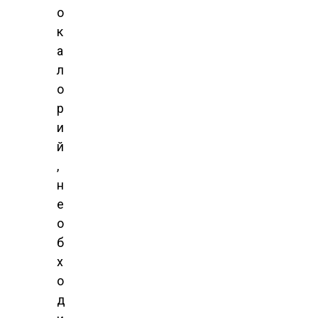
о
к
а
л
о
р
и
й
,
н
е
о
б
х
о
д