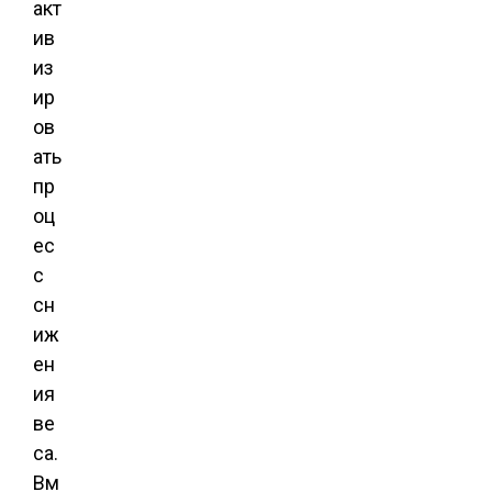
акт
ив
из
ир
ов
ать
пр
оц
ес
с
сн
иж
ен
ия
ве
са.
Вм