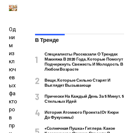
Од
ни
В Тренде
м
из
Специалисты Рассказали О Трендах
Макияжа В 2020 Года, Которые Помогут
кл
Подчеркнуть Свежесть И Молодость В
юч
Любом Возрасте
ев
Вещи, Которые Сильно Старят И
ых
Выглядят Вызывающе
фа
Прически На Каждый День За 5 Минут, 5
кто
Стильных Идей
ро
История Атомного Проекта (от Кюри
в
До Фукусимы)
пр
«Солнечная Пушка» Гитлера: Какое