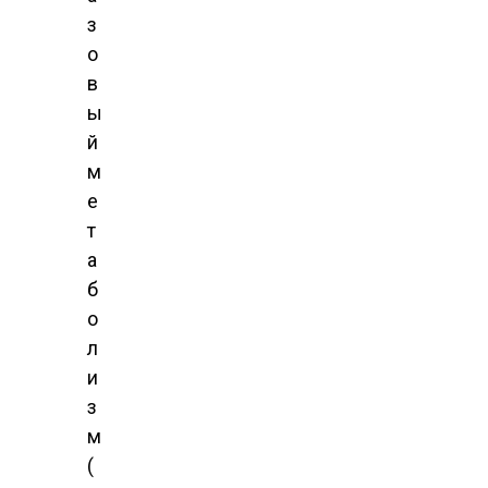
з
о
в
ы
й
м
е
т
а
б
о
л
и
з
м
(