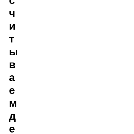
ч
и
т
ы
в
а
е
м
д
е