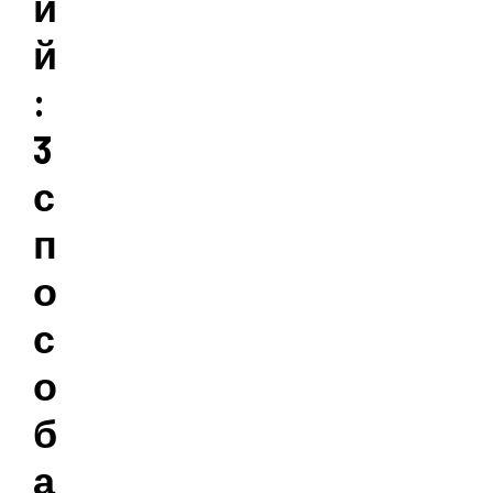
и
й
:
3
с
п
о
с
о
б
а