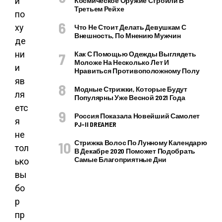
и
Космическое Оружие Строили В
Третьем Рейхе
по
ху
Что Не Стоит Делать Девушкам С
Внешность, По Мнению Мужчин
де
ни
Как С Помощью Одежды Выглядеть
Моложе На Несколько Лет И
и
Нравиться Противоположному Полу
яв
Модные Стрижки, Которые Будут
ля
Популярны Уже Весной 2021 Года
етс
Россия Показала Новейший Самолет
я
PJ–II DREAMER
не
Стрижка Волос По Лунному Календарю
тол
В Декабре 2020 Поможет Подобрать
Самые Благоприятные Дни
ько
вы
бо
р
пр