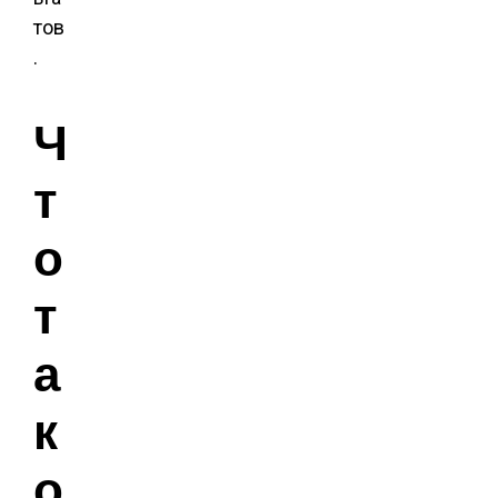
тов
.
Ч
т
о
т
а
к
о