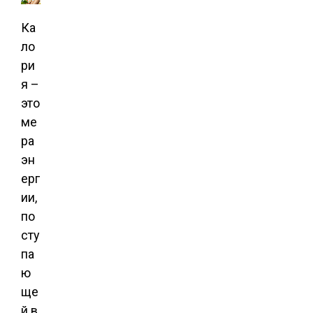
Ка
ло
ри
я –
это
ме
ра
эн
ерг
ии,
по
сту
па
ю
ще
й в