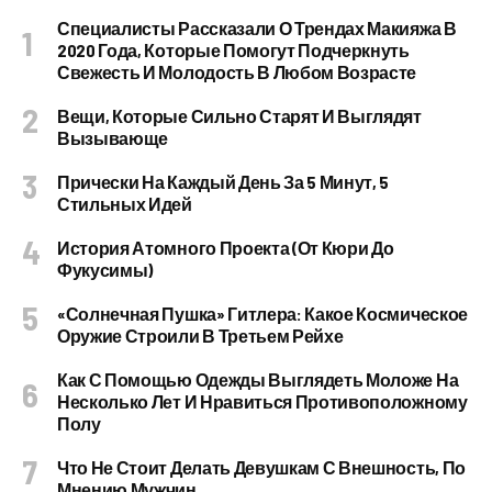
Специалисты Рассказали О Трендах Макияжа В
2020 Года, Которые Помогут Подчеркнуть
Свежесть И Молодость В Любом Возрасте
Вещи, Которые Сильно Старят И Выглядят
Вызывающе
Прически На Каждый День За 5 Минут, 5
Стильных Идей
История Атомного Проекта (от Кюри До
Фукусимы)
«Солнечная Пушка» Гитлера: Какое Космическое
Оружие Строили В Третьем Рейхе
Как С Помощью Одежды Выглядеть Моложе На
Несколько Лет И Нравиться Противоположному
Полу
Что Не Стоит Делать Девушкам С Внешность, По
Мнению Мужчин