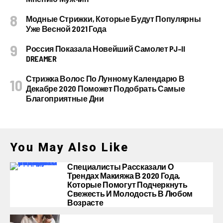
Модные Стрижки, Которые Будут Популярны
Уже Весной 2021 Года
Россия Показала Новейший Самолет PJ–II
DREAMER
Стрижка Волос По Лунному Календарю В
Декабре 2020 Поможет Подобрать Самые
Благоприятные Дни
You May Also Like
Специалисты Рассказали О
Трендах Макияжа В 2020 Года,
Которые Помогут Подчеркнуть
Свежесть И Молодость В Любом
Возрасте