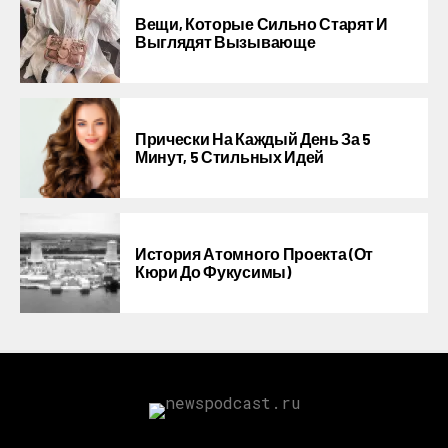
Вещи, Которые Сильно Старят И
Выглядят Вызывающе
Прически На Каждый День За 5
Минут, 5 Стильных Идей
История Атомного Проекта (от
Кюри До Фукусимы)