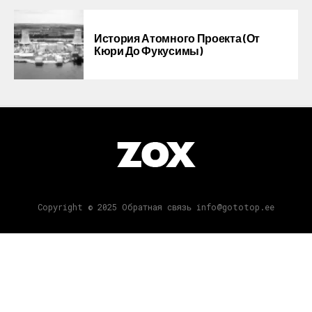
История Атомного Проекта (от
Кюри До Фукусимы)
Copyright © 2025 Обратная связь info@gototop.ee