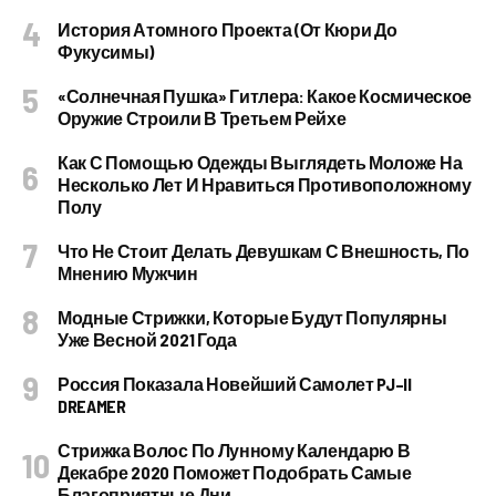
История Атомного Проекта (от Кюри До
Фукусимы)
«Солнечная Пушка» Гитлера: Какое Космическое
Оружие Строили В Третьем Рейхе
Как С Помощью Одежды Выглядеть Моложе На
Несколько Лет И Нравиться Противоположному
Полу
Что Не Стоит Делать Девушкам С Внешность, По
Мнению Мужчин
Модные Стрижки, Которые Будут Популярны
Уже Весной 2021 Года
Россия Показала Новейший Самолет PJ–II
DREAMER
Стрижка Волос По Лунному Календарю В
Декабре 2020 Поможет Подобрать Самые
Благоприятные Дни