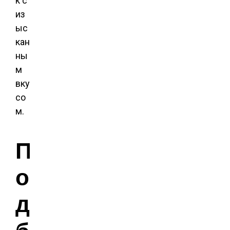
к с
из
ыс
кан
ны
м
вку
со
м.
П
о
д
б