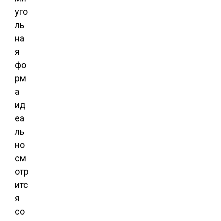
уго
ль
на
я
фо
рм
а
ид
еа
ль
но
см
отр
итс
я
со