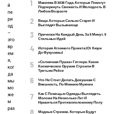
Макияжа В 2020 Года, Которые Помогут
й
Подчеркнуть Свежесть И Молодость В
Любом Возрасте
пе
ри
Вещи, Которые Сильно Старят И
Выглядят Вызывающе
од
–
Прически На Каждый День За 5 Минут, 5
Стильных Идей
это
вр
История Атомного Проекта (от Кюри
До Фукусимы)
ем
я,
«Солнечная Пушка» Гитлера: Какое
Космическое Оружие Строили В
ког
Третьем Рейхе
да
Что Не Стоит Делать Девушкам С
мы
Внешность, По Мнению Мужчин
мо
Как С Помощью Одежды Выглядеть
же
Моложе На Несколько Лет И
м
Нравиться Противоположному Полу
раз
Модные Стрижки, Которые Будут