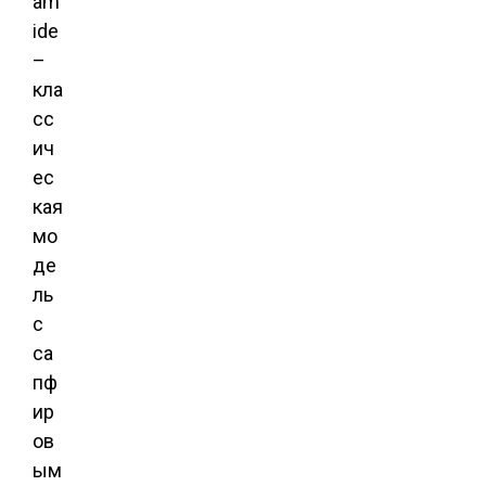
am
ide
–
кла
сс
ич
ес
кая
мо
де
ль
с
са
пф
ир
ов
ым