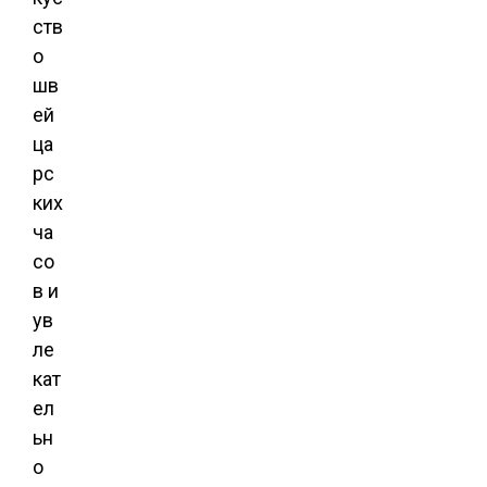
ств
о
шв
ей
ца
рс
ких
ча
со
в и
ув
ле
кат
ел
ьн
о