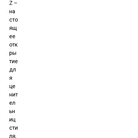
Z –
на
сто
ящ
ее
отк
ры
тие
дл
я
це
нит
ел
ьн
иц
сти
ля.