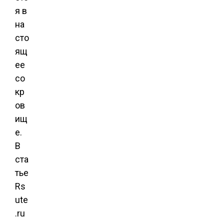
я в
на
сто
ящ
ее
со
кр
ов
ищ
е.
В
ста
тье
Rs
ute
.ru