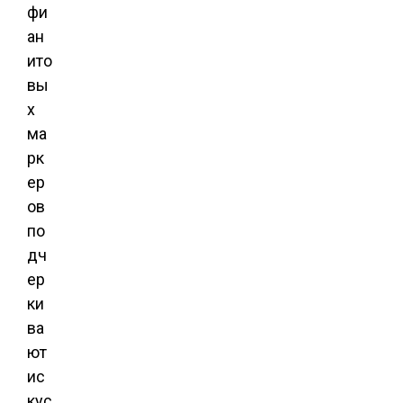
фи
ан
ито
вы
х
ма
рк
ер
ов
по
дч
ер
ки
ва
ют
ис
кус