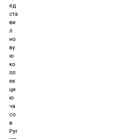
ед
ста
ви
л
но
ву
ю
ко
лл
ек
ци
ю
ча
со
в
Pyr