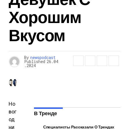
Хорошим
Вкусом
By
newspodcast
Published
26.04
.2024
Но
вог
В Тренде
од
ни
Специалисты Рассказали О Трендах