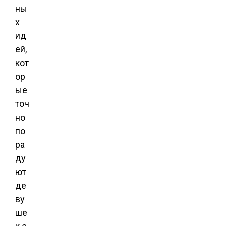
ны
х
ид
ей,
кот
ор
ые
точ
но
по
ра
ду
ют
де
ву
ше