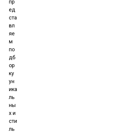
пр
ед
ста
вл
яе
м
по
дб
ор
ку
ун
ика
ль
ны
х и
сти
ль