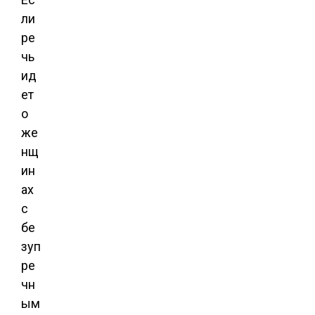
ли
ре
чь
ид
ет
о
же
нщ
ин
ах
с
бе
зуп
ре
чн
ым