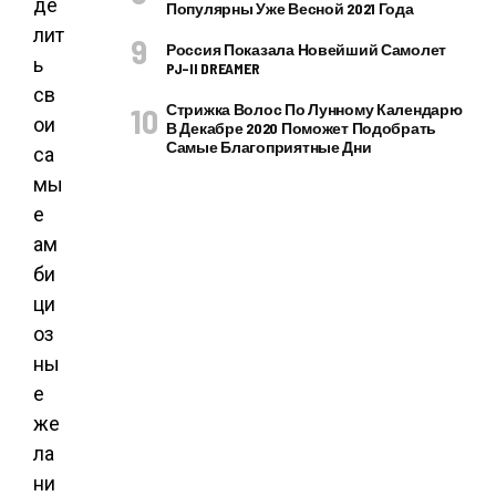
де
Популярны Уже Весной 2021 Года
лит
Россия Показала Новейший Самолет
ь
PJ–II DREAMER
св
Стрижка Волос По Лунному Календарю
ои
В Декабре 2020 Поможет Подобрать
Самые Благоприятные Дни
са
мы
е
ам
би
ци
оз
ны
е
же
ла
ни