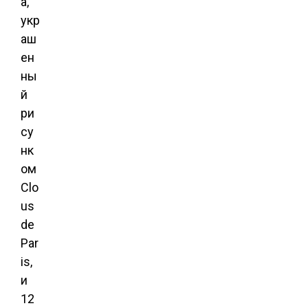
а,
укр
аш
ен
ны
й
ри
су
нк
ом
Clo
us
de
Par
is,
и
12