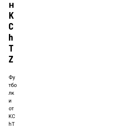
н
K
C
h
T
Z
Фу
тбо
лк
и
от
KC
hT