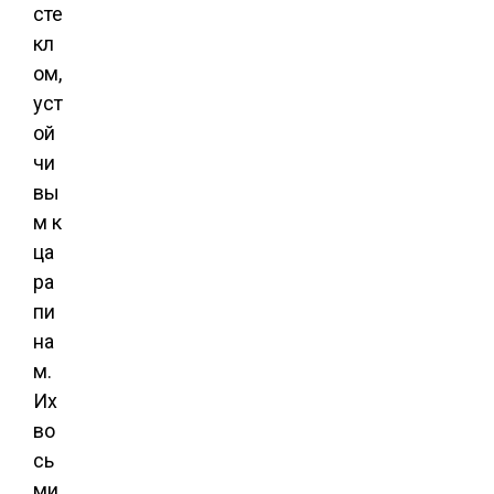
сте
кл
ом,
уст
ой
чи
вы
м к
ца
ра
пи
на
м.
Их
во
сь
ми