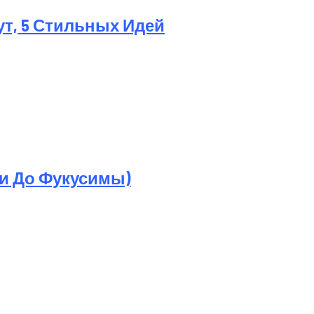
ут, 5 Стильных Идей
ри До Фукусимы)