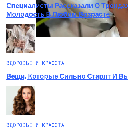
Специалисты Рассказали О Трендах
Молодость В Любом Возрасте
Лунный Календарь Окрашивания Волос Н
ЗДОРОВЬЕ И КРАСОТА
Вещи, Которые Сильно Старят И 
ЗДОРОВЬЕ И КРАСОТА