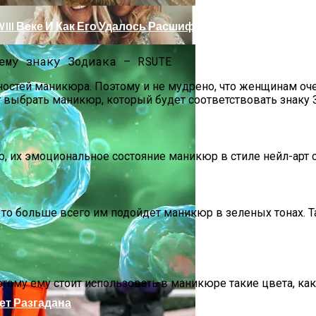
III Веке И Как Его Удалось Расшифровать
стей маникюра. Поэтому и не мудрено, что женщинам оче
 выбрать маникюр, который будет соответствовать знаку Зо
, их эмоциональное состояние маникюр в стиле нейл-арт 
ии, то больше всего им подойдет маникюр в зеленых тонах
 Тебе Успех В 2026 Году По Знаку Зодиака
этому ему стоит использовать в маникюре такие цвета, ка
ет Разгадана