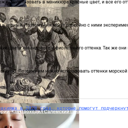
но использовать в маникюра красные цвет, и все его от
и черный. Поэтому они могут спокойно с ними эксперимен
ые цвета лавандового и фиолетового оттенка. Так же они 
делей, За Которыми Выстраиваются В Очереди
стихию. Поэтому им нужно использовать оттенки морской в
ории: Как Проходил Салемский Процесс