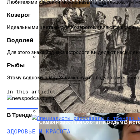
Любителями классики можно назвать Стрельцов. Им мож
Козерог
Идеальными цветами для Козерогов являются красный 
Водолей
Для этого знака Зодиака астрологи выделяют насыщенн
Рыбы
Женская Зимняя Обувь: 5 Стильных Мо
Этому водному знаку Зодиака нужно подчеркнуть свою 
In this article:
В Тренде
Самая Известная Охота На Ведьм В Ист
ЗДОРОВЬЕ И КРАСОТА