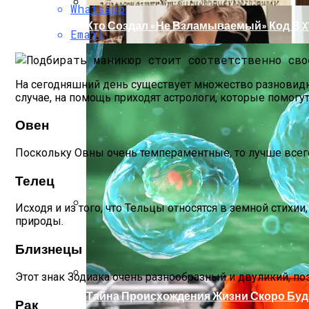
Whatsapp
Кто Создал «не Взламываемый» Код В XV
Email
На сегодняшний день существует множество разновидно
случае, на помощь приходят астрологи, которые помогут
Овен
Поскольку Овны очень темпераментные, то лучше всего
Телец
Исходя и из того, что Тельцы относятся в земной стих
природы.
Раскрась Свой Год: Какой Цвет Принесет
Близнецы
Этот знак Зодиака очень разнообразный и двуликий, по
Тайна Происхождения Жизни Скоро Буд
Рак