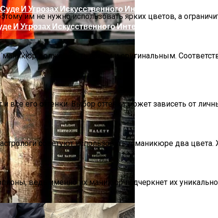
оэтому им не нужно использовать ярких цветов, а огранич
де И Угрозах Искусственного Интеллекта
их маникюр должен быть ярким и оригинальным. Соответст
 и все его оттенки. Выбор оттенка может зависеть от личн
ргии Или Сигнал Уставшей Души
о астрологи советуют использовать в маникюре два цвета.
пионы, ведь именно их маникюр подчеркнет их уникальнос