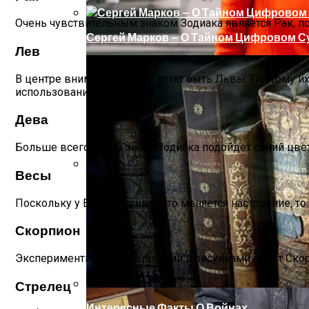
Очень чувствительным знаком Зодиака является Рак, п
Сергей Марков — О Тайном Цифровом Су
Лев
В центре внимания всегда хотят быть Львы. Поэтому 
использованием рисунков.
Дева
Больше всего этому знаку Зодиака подойдет синий цвет
Весы
Ваша Любовь К Оранжевому: Глоток Эне
Поскольку у Весов очень часто меняется настроение, т
Скорпион
Экспериментировать с цветами и рисунками могут Скор
Стрелец
Интересные Факты О Войнах…