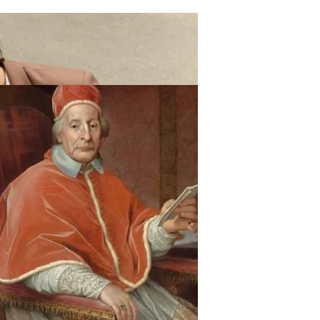
ают Вас Стильной, Но И Притянут Деньги И Удачу