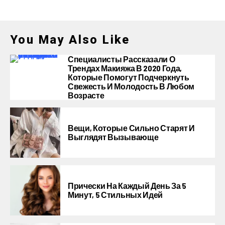
You May Also Like
Специалисты Рассказали О
Трендах Макияжа В 2020 Года,
Которые Помогут Подчеркнуть
Свежесть И Молодость В Любом
Возрасте
Вещи, Которые Сильно Старят И
Выглядят Вызывающе
Прически На Каждый День За 5
Минут, 5 Стильных Идей