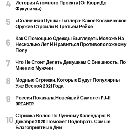
История Атомного Проекта (от Кюри До
Фукусимы)
«Солнечная Пушка» Гитлера: Какое Космическое
Оружие Строили В Третьем Рейхе
Как С Помощью Одежды Выглядеть Моложе На
Несколько Лет И Нравиться Противоположному
Полу
Что Не Стоит Делать Девушкам С Внешность, По
Мнению Мужчин
Модные Стрижки, Которые Будут Популярны
Уже Весной 2021 Года
Россия Показала Новейший Самолет PJ–II
DREAMER
Стрижка Волос По Лунному Календарю В
Декабре 2020 Поможет Подобрать Самые
Благоприятные Дни