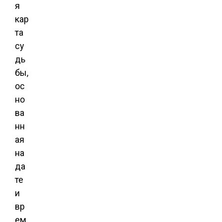
я
кар
та
су
дь
бы,
ос
но
ва
нн
ая
на
да
те
и
вр
ем