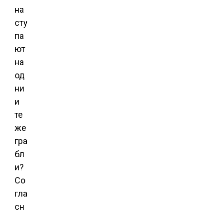
на
сту
па
ют
на
од
ни
и
те
же
гра
бл
и?
Со
гла
сн