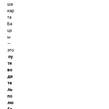
ша
кар
та
Ба
цз
ы
—
это
пу
те
во
ди
те
ль
по
лю