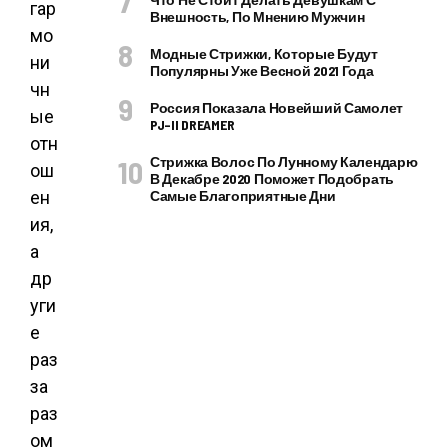
гар
Внешность, По Мнению Мужчин
мо
Модные Стрижки, Которые Будут
ни
Популярны Уже Весной 2021 Года
чн
Россия Показала Новейший Самолет
ые
PJ–II DREAMER
отн
Стрижка Волос По Лунному Календарю
ош
В Декабре 2020 Поможет Подобрать
ен
Самые Благоприятные Дни
ия,
а
др
уги
е
раз
за
раз
ом