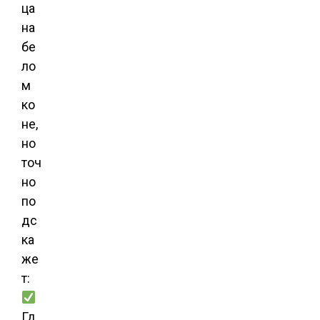
ца
на
бе
ло
м
ко
не,
но
точ
но
по
дс
ка
же
т:
Гд