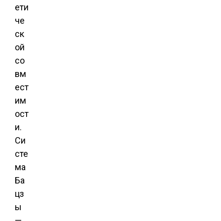
ети
че
ск
ой
со
вм
ест
им
ост
и.
Си
сте
ма
Ба
цз
ы
—