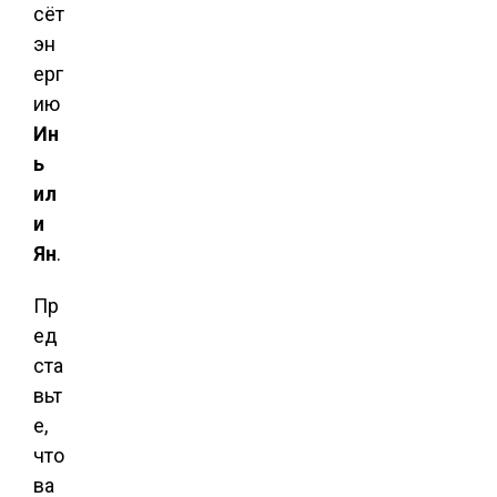
сёт
эн
ерг
ию
Ин
ь
ил
и
Ян
.
Пр
ед
ста
вьт
е,
что
ва