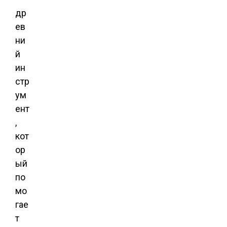
др
ев
ни
й
ин
стр
ум
ент
,
кот
ор
ый
по
мо
гае
т