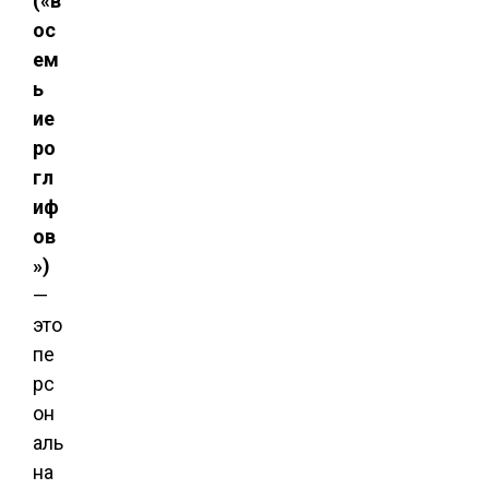
(«в
ос
ем
ь
ие
ро
гл
иф
ов
»)
—
это
пе
рс
он
аль
на