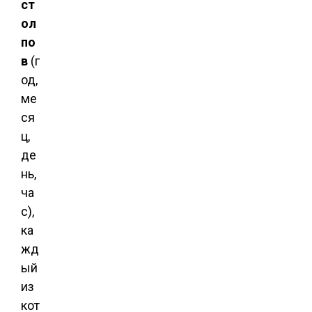
ст
ол
по
в
(г
од,
ме
ся
ц,
де
нь,
ча
с),
ка
жд
ый
из
кот