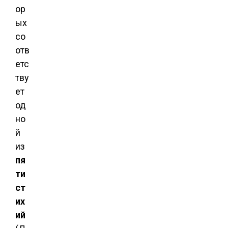
ор
ых
со
отв
етс
тву
ет
од
но
й
из
пя
ти
ст
их
ий