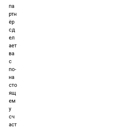
па
ртн
ёр
сд
ел
ает
ва
с
по-
на
сто
ящ
ем
у
сч
аст