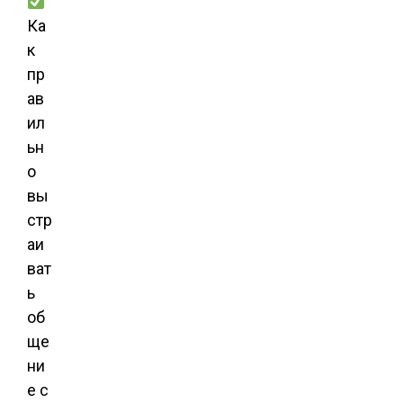
Ка
к
пр
ав
ил
ьн
о
вы
стр
аи
ват
ь
об
ще
ни
е с