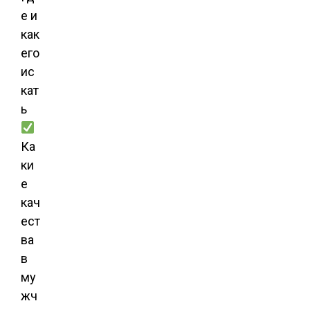
е и
как
его
ис
кат
ь
Ка
ки
е
кач
ест
ва
в
му
жч