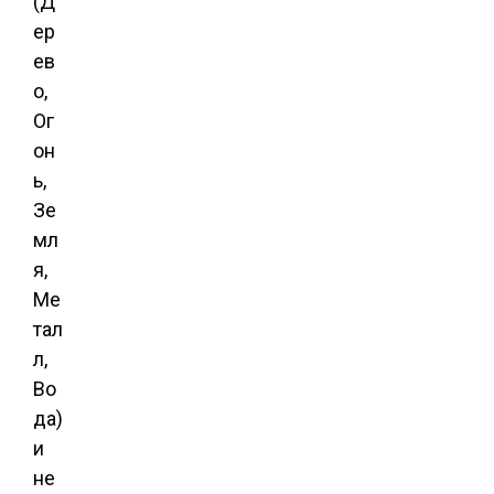
(Д
ер
ев
о,
Ог
он
ь,
Зе
мл
я,
Ме
тал
л,
Во
да)
и
не