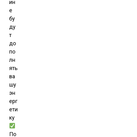
ин
е
бу
ду
т
до
по
лн
ять
ва
шу
эн
ерг
ети
ку
По