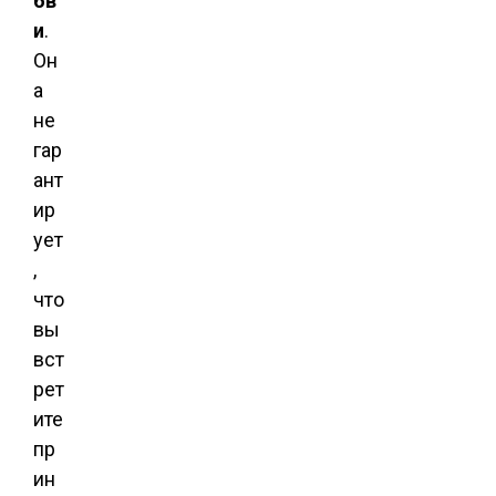
бв
и
.
Он
а
не
гар
ант
ир
ует
,
что
вы
вст
рет
ите
пр
ин