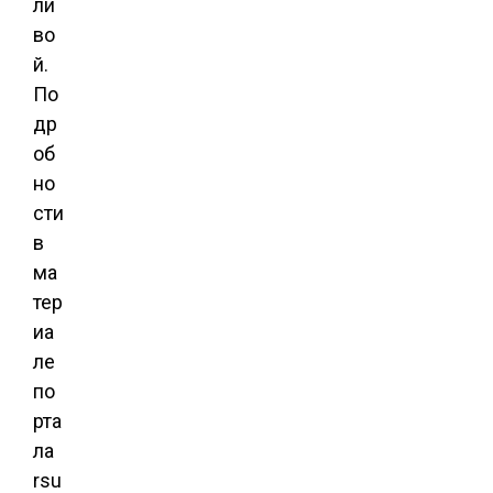
ли
во
й.
По
др
об
но
сти
в
ма
тер
иа
ле
по
рта
ла
rsu