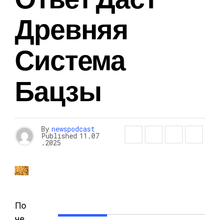
Древняя
Система
Бацзы
By
newspodcast
Published
11.07
.2025
По
че