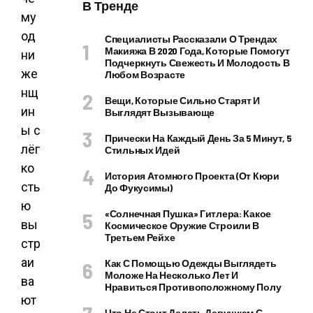
В Тренде
му
од
Специалисты Рассказали О Трендах
Макияжа В 2020 Года, Которые Помогут
ни
Подчеркнуть Свежесть И Молодость В
же
Любом Возрасте
нщ
Вещи, Которые Сильно Старят И
ин
Выглядят Вызывающе
ы с
Прически На Каждый День За 5 Минут, 5
лёг
Стильных Идей
ко
История Атомного Проекта (от Кюри
сть
До Фукусимы)
ю
«Солнечная Пушка» Гитлера: Какое
вы
Космическое Оружие Строили В
Третьем Рейхе
стр
аи
Как С Помощью Одежды Выглядеть
Моложе На Несколько Лет И
ва
Нравиться Противоположному Полу
ют
Что Не Стоит Делать Девушкам С