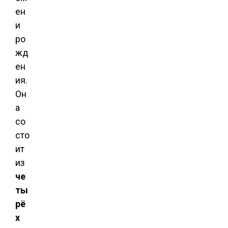
ен
и
ро
жд
ен
ия.
Он
а
со
сто
ит
из
че
ты
рё
х