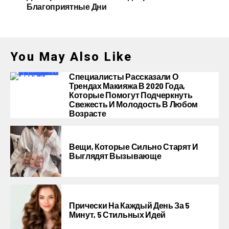
Благоприятные Дни
You May Also Like
Специалисты Рассказали О
Трендах Макияжа В 2020 Года,
Которые Помогут Подчеркнуть
Свежесть И Молодость В Любом
Возрасте
Вещи, Которые Сильно Старят И
Выглядят Вызывающе
Прически На Каждый День За 5
Минут, 5 Стильных Идей