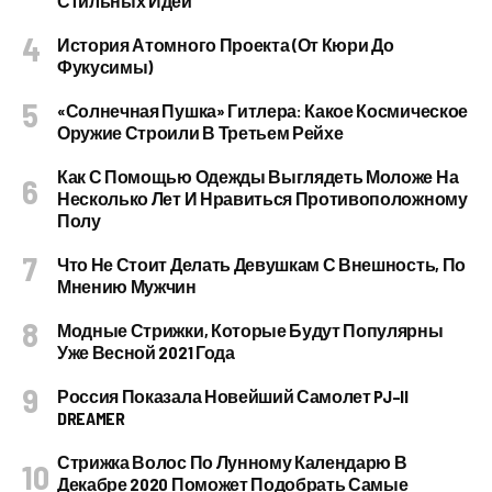
Стильных Идей
История Атомного Проекта (от Кюри До
Фукусимы)
«Солнечная Пушка» Гитлера: Какое Космическое
Оружие Строили В Третьем Рейхе
Как С Помощью Одежды Выглядеть Моложе На
Несколько Лет И Нравиться Противоположному
Полу
Что Не Стоит Делать Девушкам С Внешность, По
Мнению Мужчин
Модные Стрижки, Которые Будут Популярны
Уже Весной 2021 Года
Россия Показала Новейший Самолет PJ–II
DREAMER
Стрижка Волос По Лунному Календарю В
Декабре 2020 Поможет Подобрать Самые