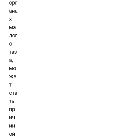
орг
ана
х
ма
лог
о
таз
а,
мо
же
т
ста
ть
пр
ич
ин
ой