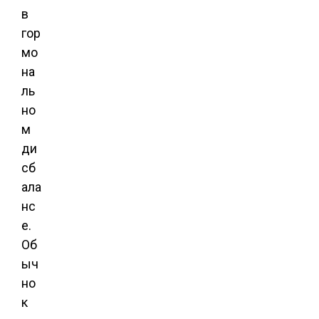
в
гор
мо
на
ль
но
м
ди
сб
ала
нс
е.
Об
ыч
но
к