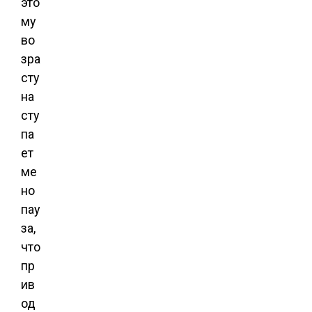
это
му
во
зра
сту
на
сту
па
ет
ме
но
пау
за,
что
пр
ив
од