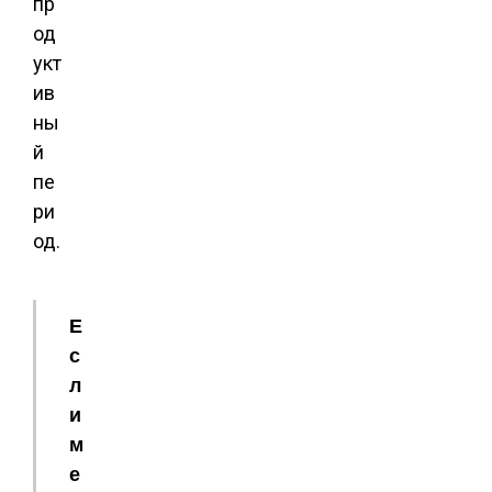
пр
од
укт
ив
ны
й
пе
ри
од.
Е
с
л
и
м
е