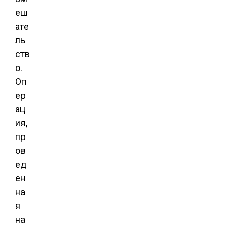
еш
ате
ль
ств
о.
Оп
ер
ац
ия,
пр
ов
ед
ен
на
я
на