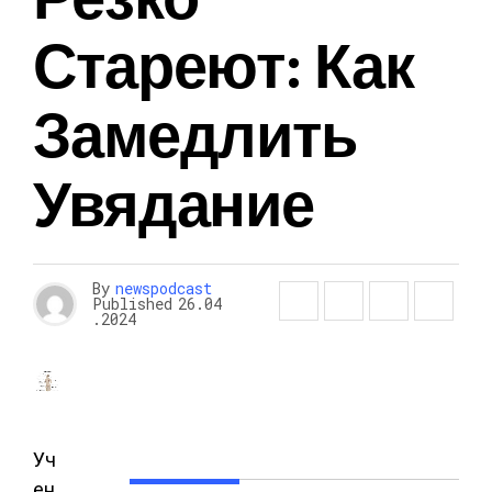
Стареют: Как
Замедлить
Увядание
By
newspodcast
Published
26.04
.2024
Уч
ен