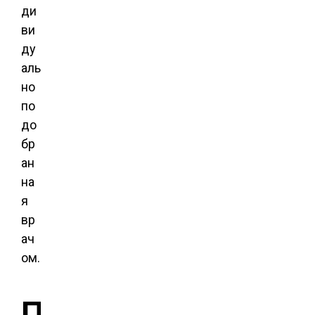
ди
ви
ду
аль
но
по
до
бр
ан
на
я
вр
ач
ом.
П