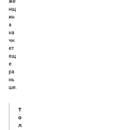
же
нщ
ин
а
на
чн
ет
ещ
е
ра
нь
ше.
Т
о
л