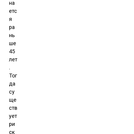
на
етс
я
ра
нь
ше
45
лет
.
Тог
да
су
ще
ств
ует
ри
ск