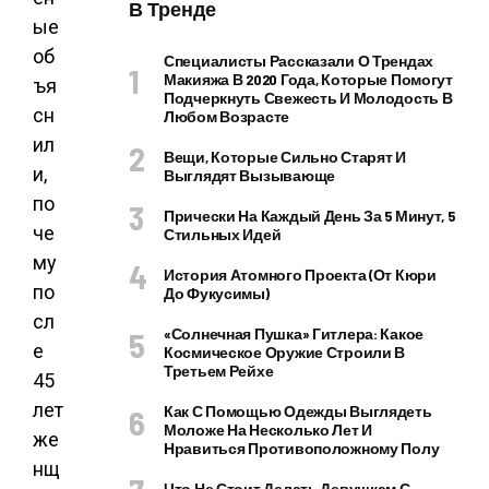
В Тренде
ые
об
Специалисты Рассказали О Трендах
Макияжа В 2020 Года, Которые Помогут
ъя
Подчеркнуть Свежесть И Молодость В
сн
Любом Возрасте
ил
Вещи, Которые Сильно Старят И
и,
Выглядят Вызывающе
по
Прически На Каждый День За 5 Минут, 5
че
Стильных Идей
му
История Атомного Проекта (от Кюри
по
До Фукусимы)
сл
«Солнечная Пушка» Гитлера: Какое
е
Космическое Оружие Строили В
Третьем Рейхе
45
лет
Как С Помощью Одежды Выглядеть
Моложе На Несколько Лет И
же
Нравиться Противоположному Полу
нщ
Что Не Стоит Делать Девушкам С