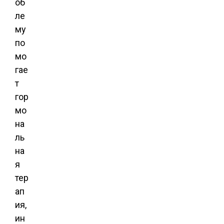
об
ле
му
по
мо
гае
т
гор
мо
на
ль
на
я
тер
ап
ия,
ин