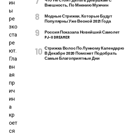
ин
Внешность, По Мнению Мужчин
ы
Модные Стрижки, Которые Будут
ре
Популярны Уже Весной 2021 Года
зко
Россия Показала Новейший Самолет
ста
PJ–II DREAMER
ре
Стрижка Волос По Лунному Календарю
ют.
В Декабре 2020 Поможет Подобрать
Гла
Самые Благоприятные Дни
вн
ая
пр
ич
ин
а
кр
оет
ся