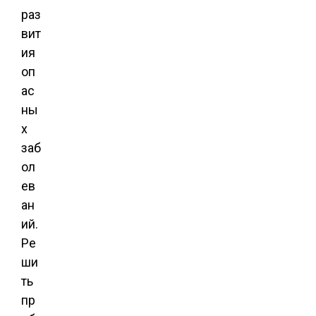
раз
вит
ия
оп
ас
ны
х
заб
ол
ев
ан
ий.
Ре
ши
ть
пр