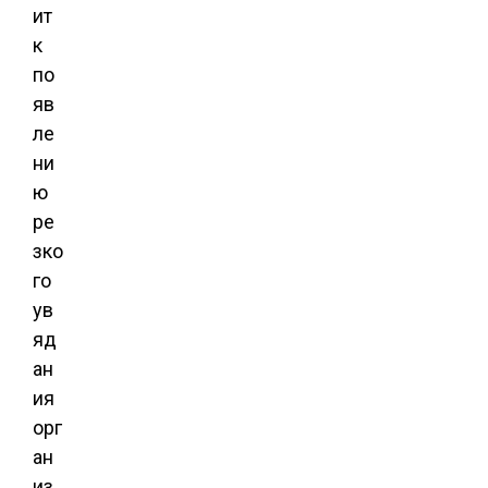
ит
к
по
яв
ле
ни
ю
ре
зко
го
ув
яд
ан
ия
орг
ан
из