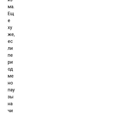
ма.
Ещ
е
ху
же,
ес
ли
пе
ри
од
ме
но
пау
зы
на
чи