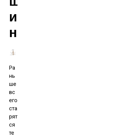
щ
и
н
Ра
нь
ше
вс
его
ста
рят
ся
те