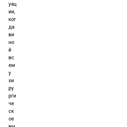
уац
ии,
ког
да
ви
но
й
вс
ем
у
хи
ру
рги
че
ск
ое
вм