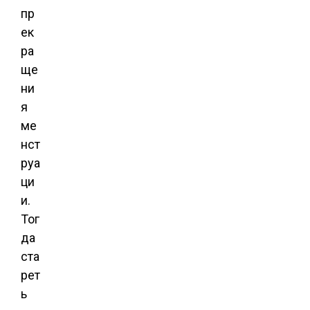
пр
ек
ра
ще
ни
я
ме
нст
руа
ци
и.
Тог
да
ста
рет
ь