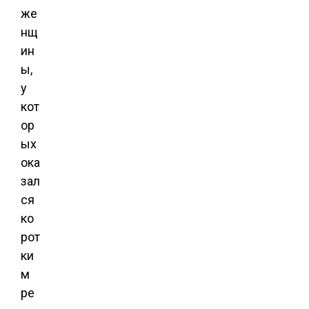
же
нщ
ин
ы,
у
кот
ор
ых
ока
зал
ся
ко
рот
ки
м
ре