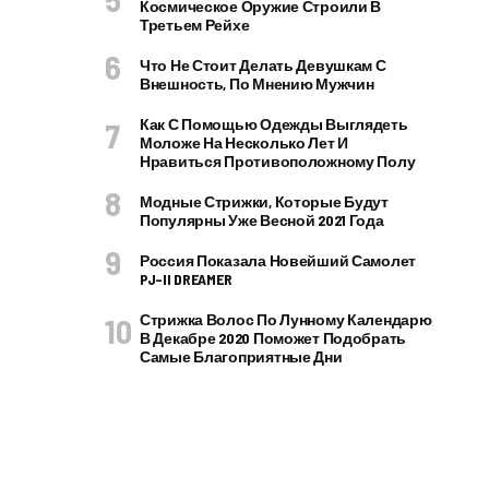
Космическое Оружие Строили В
Третьем Рейхе
Что Не Стоит Делать Девушкам С
Внешность, По Мнению Мужчин
Как С Помощью Одежды Выглядеть
Моложе На Несколько Лет И
Нравиться Противоположному Полу
Модные Стрижки, Которые Будут
Популярны Уже Весной 2021 Года
Россия Показала Новейший Самолет
PJ–II DREAMER
Стрижка Волос По Лунному Календарю
В Декабре 2020 Поможет Подобрать
Самые Благоприятные Дни