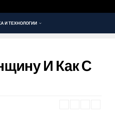
КА И ТЕХНОЛОГИИ
щину И Как С