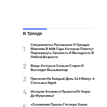
В Тренде
Специалисты Рассказали О Трендах
Макияжа В 2020 Года, Которые Помогут
Подчеркнуть Свежесть И Молодость В
Любом Возрасте
Вещи, Которые Сильно Старят И
Выглядят Вызывающе
Прически На Каждый День За 5 Минут, 5
Стильных Идей
История Атомного Проекта (от Кюри
До Фукусимы)
«Солнечная Пушка» Гитлера: Какое