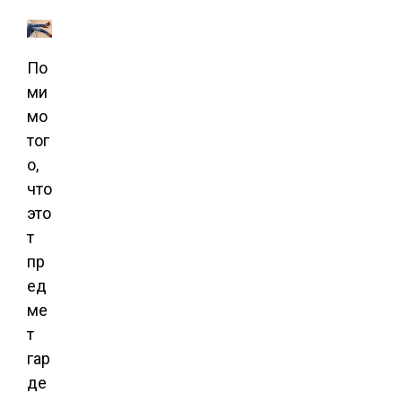
По
ми
мо
тог
о,
что
это
т
пр
ед
ме
т
гар
де