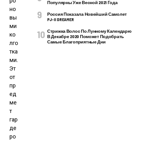
ро
Популярны Уже Весной 2021 Года
но
Россия Показала Новейший Самолет
вы
PJ–II DREAMER
ми
Стрижка Волос По Лунному Календарю
ко
В Декабре 2020 Поможет Подобрать
Самые Благоприятные Дни
лго
тка
ми.
Эт
от
пр
ед
ме
т
гар
де
ро