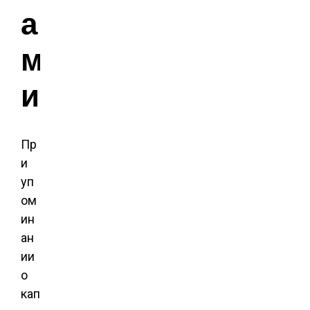
а
м
и
Пр
и
уп
ом
ин
ан
ии
о
кап