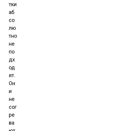
тки
аб
со
лю
тно
не
по
дх
од
ят.
Он
и
не
сог
ре
ва
ют