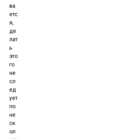
ва
етс
я,
де
лат
ь
это
го
не
сл
ед
ует
по
не
ск
ол