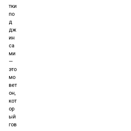
тки
по
д
дж
ин
са
ми
—
это
мо
вет
он,
кот
ор
ый
гов