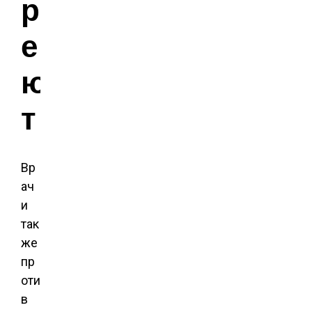
р
е
ю
т
Вр
ач
и
так
же
пр
оти
в