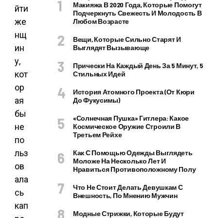
Макияжа В 2020 Года, Которые Помогут
йти
Подчеркнуть Свежесть И Молодость В
же
Любом Возрасте
нщ
Вещи, Которые Сильно Старят И
ин
Выглядят Вызывающе
у,
Прически На Каждый День За 5 Минут, 5
кот
Стильных Идей
ор
История Атомного Проекта (от Кюри
ая
До Фукусимы)
бы
«Солнечная Пушка» Гитлера: Какое
не
Космическое Оружие Строили В
Третьем Рейхе
по
льз
Как С Помощью Одежды Выглядеть
Моложе На Несколько Лет И
ов
Нравиться Противоположному Полу
ала
Что Не Стоит Делать Девушкам С
сь
Внешность, По Мнению Мужчин
кап
Модные Стрижки, Которые Будут