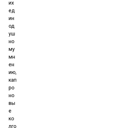
их
ед
ин
од
уш
но
му
мн
ен
ию,
кап
ро
но
вы
е
ко
лго