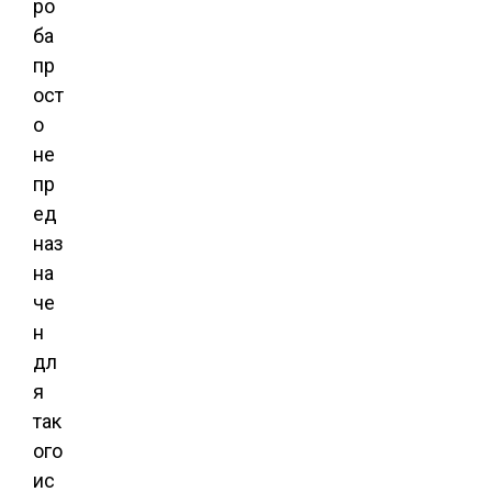
ро
ба
пр
ост
о
не
пр
ед
наз
на
че
н
дл
я
так
ого
ис