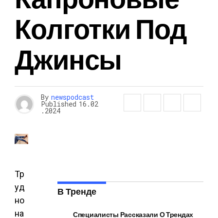
Колготки Под
Джинсы
By
newspodcast
Published
16.02
.2024
Тр
уд
В Тренде
но
на
Специалисты Рассказали О Трендах