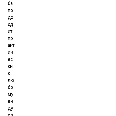
ба
по
дх
од
ит
пр
акт
ич
ес
ки
к
лю
бо
му
ви
ду
од