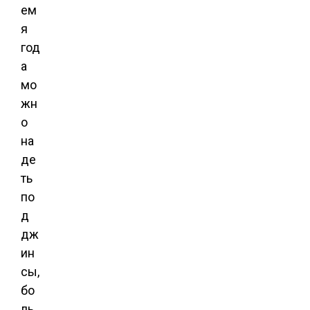
ем
я
год
а
мо
жн
о
на
де
ть
по
д
дж
ин
сы,
бо
ль