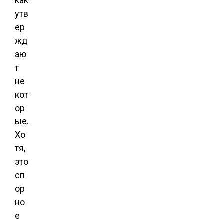
как
утв
ер
жд
аю
т
не
кот
ор
ые.
Хо
тя,
это
сп
ор
но
е