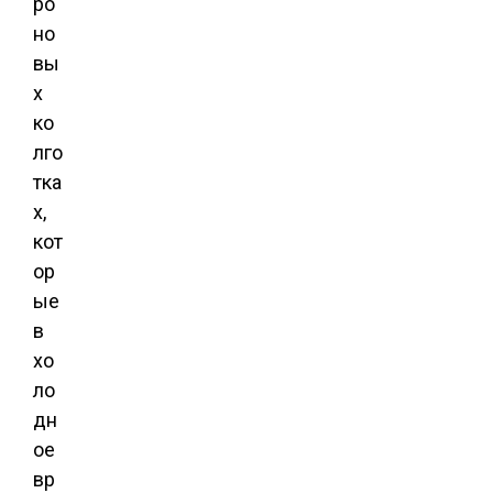
ро
но
вы
х
ко
лго
тка
х,
кот
ор
ые
в
хо
ло
дн
ое
вр