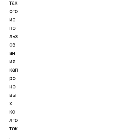
так
ого
ис
по
льз
ов
ан
ия
кап
ро
но
вы
х
ко
лго
ток
.