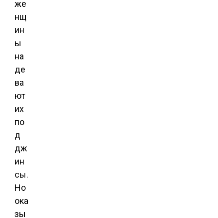
же
нщ
ин
ы
на
де
ва
ют
их
по
д
дж
ин
сы.
Но
ока
зы