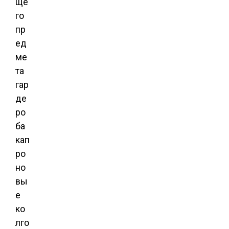
ще
го
пр
ед
ме
та
гар
де
ро
ба
кап
ро
но
вы
е
ко
лго