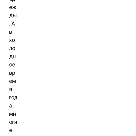
еж
ды
. А
в
хо
ло
дн
ое
вр
ем
я
год
а
мн
оги
е