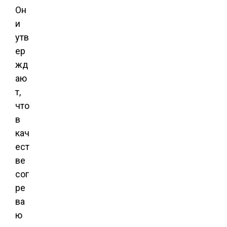
Он
и
утв
ер
жд
аю
т,
что
в
кач
ест
ве
сог
ре
ва
ю