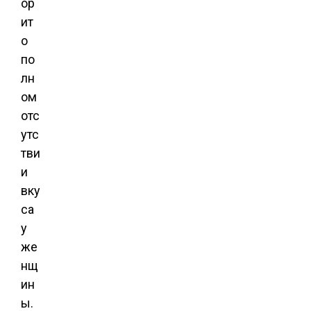
ор
ит
о
по
лн
ом
отс
утс
тви
и
вку
са
у
же
нщ
ин
ы.