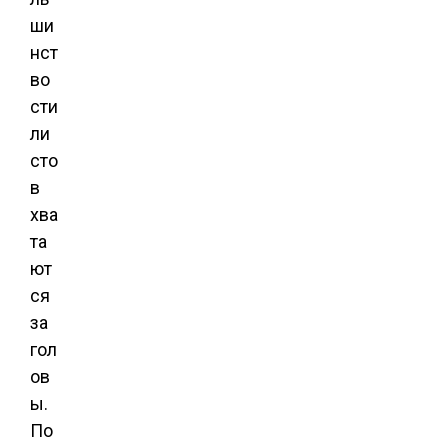
ши
нст
во
сти
ли
сто
в
хва
та
ют
ся
за
гол
ов
ы.
По