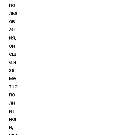
по
льз
ов
ан
ия,
он
ещ
е и
за
ме
тно
по
лн
ит
ног
и,