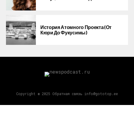
История Атомного Проекта (от
Кюри До Фукусимы)
Copyright © 2025 Обратная связь info@gototop.ee