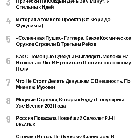
Прически На Каждый День За 5 Минут, 5
Стильных Идей
История Атомного Проекта (от Кюри До
Фукусимы)
«Солнечная Пушка» Гитлера: Какое Космическое
Оружие Строили В Третьем Рейхе
Как С Помощью Одежды Выглядеть Моложе На
Несколько Лет И Нравиться Противоположному
Полу
Что Не Стоит Делать Девушкам С Внешность, По
Мнению Мужчин
Модные Стрижки, Которые Будут Популярны
Уже Весной 2021 Года
Россия Показала Новейший Самолет PJ–II
DREAMER
Стрижка Волос По Лунному Календарю В