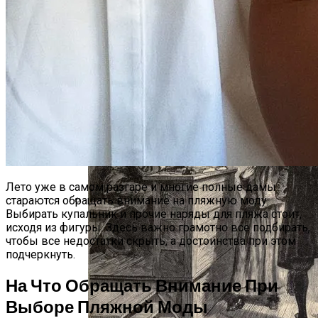
Интересные Факты О Войнах…
Лето уже в самом разгаре и многие полные дамы
стараются обращать внимание на пляжную моду.
Выбирать купальник и прочие наряды для пляжа стоит,
Женская Зимняя Обувь: 5 Стильных
исходя из фигуры. Здесь важно грамотно все подбирать,
Моделей, За Которыми
чтобы все недостатки скрыть, а достоинства при этом
Выстраиваются В Очереди
подчеркнуть.
На Что Обращать Внимание При
Выборе Пляжной Моды