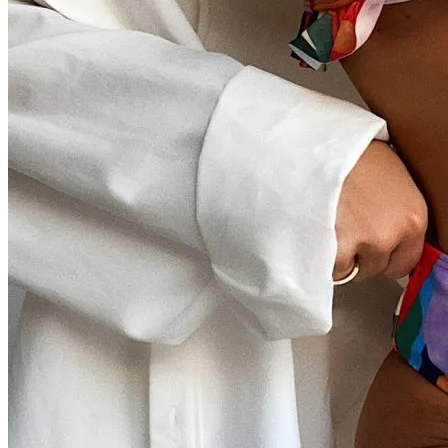
Тайна Происхождения Жизни Скоро
Будет Разгадана
Сергей Марков — О Тайном Цифровом
Суде И Угрозах Искусственного
Интеллекта
Ваша Любовь К Оранжевому: Глоток
Энергии Или Сигнал Уставшей Души