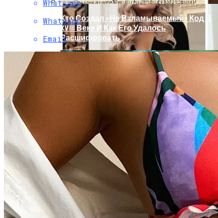
Whatsapp
Кто Создал «не Взламываемый» Код В
Whatsapp
XVIII Веке И Как Его Удалось
Расшифровать
Email
Раскрась Свой Год: Какой Цвет
Принесет Тебе Успех В 2026 Году По
Знаку Зодиака