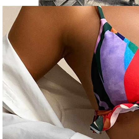
Самая Известная Охота На Ведьм В
Истории: Как Проходил Салемский
Процесс
Лунный Календарь Окрашивания
Волос На Октябрь 2025 Года