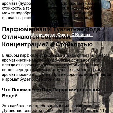
аромата (пудровый, цветочный, шипровый), а ещё и
стойкость, а также концентрация. Каждый человек
может подобрать для себя наиболее оптимальный
вариант парфюма по целому ряду параметров.
Парфюмерная И Туалетная Вода
Интересные Факты О Войнах…
Отличаются Составом,
Концентрацией И Стойкостью
В любом парфюме есть основа в виде спирта или масла,
ароматические масла и вода. Самое основное, чего
всегда от парфюма ждут – это его стойкости, а она в
свою очередь зависит от того, как в нём соотносятся
ароматические вещества. При высокой их концентрации
и аромат будет более стойким.
Женская Зимняя Обувь: 5 Стильных
Моделей, За Которыми
Что Понимается Под Парфюмированной
Выстраиваются В Очереди
Водой
Это наиболее востребованный вид парфюмов.
Душистые вещества в ней содержатся в пределах 11-