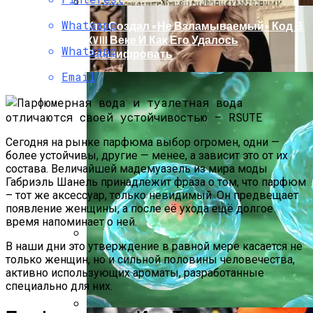
Whatsapp
Кто Создал «не Взламываемый» Код В
XVIII Веке И Как Его Удалось
Whatsapp
Расшифровать
Email
Сегодня на рынке парфюма выбор огромен, одни —
более устойчивы, другие — менее, а зависит это от их
состава. Величайшей мадемуазель из мира моды
Габриэль Шанель принадлежит фраза о том, что парфюм
– тот же аксессуар, только невидимый. Он предвещает
появление женщины, а после её ухода ещё долгое
время напоминает о ней.
В наши дни это утверждение в равной мере касается не
Раскрась Свой Год: Какой Цвет
только женщин, но и сильной половины человечества,
Принесет Тебе Успех В 2026 Году По
активно использующих ароматы, разработанные
Знаку Зодиака
специально для них.