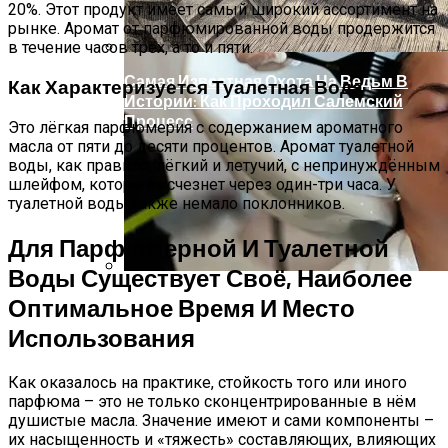
20%. Этот продукт имеет самый широкий ассортимент на
рынке. Аромат от парфюмированной воды продержится
в течение часов трёх, а то и пяти.
Самая Известная Охота На Ведьм В
Как Характеризуется Туалетная Вода
Истории: Как Проходил Салемский
Процесс
Это лёгкая парфюмерия с содержанием ароматного
масла от пяти до десяти процентов. Аромат туалетной
воды, как правило, лёгкий и летучий, с непринуждённым
шлейфом, который исчезнет через один-три часа. У
туалетной воды также немало поклонников.
Для Парфюмерной И Туалетной
Воды Существует Своё, Наиболее
Лунный Календарь Окрашивания
Оптимальное Время И Место
Волос На Октябрь 2025 Года
Использования
Как оказалось на практике, стойкость того или иного
парфюма – это не только сконцентрированные в нём
душистые масла. Значение имеют и сами компоненты –
их насыщенность и «тяжесть» составляющих, влияющих