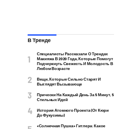
В Тренде
Специалисты Рассказали О Трендах
Макияжа В 2020 Года, Которые Помогут
Подчеркнуть Свежесть И Молодость В
Любом Возрасте
Вещи, Которые Сильно Старят И
Выглядят Вызывающе
Прически На Каждый День За 5 Минут, 5
Стильных Идей
История Атомного Проекта (от Кюри
До Фукусимы)
«Солнечная Пушка» Гитлера: Какое