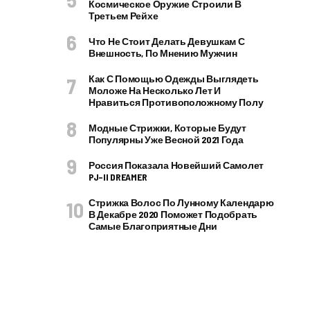
Космическое Оружие Строили В
Третьем Рейхе
Что Не Стоит Делать Девушкам С
Внешность, По Мнению Мужчин
Как С Помощью Одежды Выглядеть
Моложе На Несколько Лет И
Нравиться Противоположному Полу
Модные Стрижки, Которые Будут
Популярны Уже Весной 2021 Года
Россия Показала Новейший Самолет
PJ–II DREAMER
Стрижка Волос По Лунному Календарю
В Декабре 2020 Поможет Подобрать
Самые Благоприятные Дни