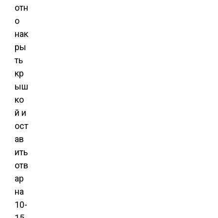
отн
о
нак
ры
ть
кр
ыш
ко
й и
ост
ав
ить
отв
ар
на
10-
15