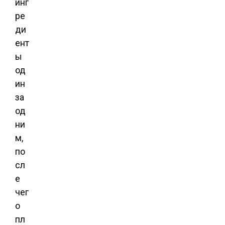
инг
ре
ди
ент
ы
од
ин
за
од
ни
м,
по
сл
е
чег
о
пл