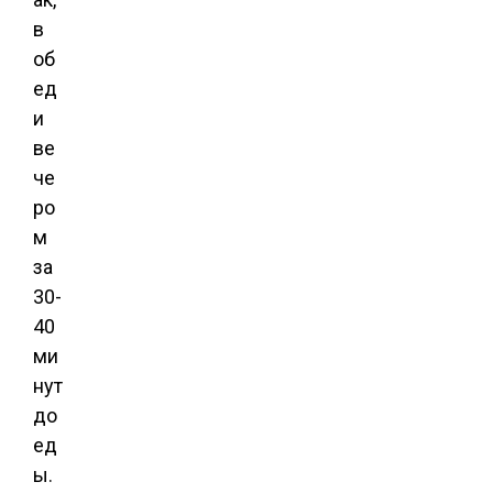
в
об
ед
и
ве
че
ро
м
за
30-
40
ми
нут
до
ед
ы.