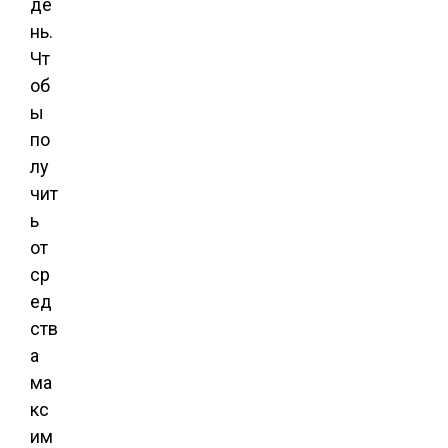
де
нь.
Чт
об
ы
по
лу
чит
ь
от
ср
ед
ств
а
ма
кс
им