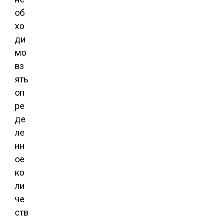
об
хо
ди
мо
вз
ять
оп
ре
де
ле
нн
ое
ко
ли
че
ств