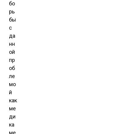
бо
рь
бы
с
да
нн
ой
пр
об
ле
мо
й
как
ме
ди
ка
ме