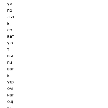
ум
по
льз
ы,
со
вет
ую
т
вы
пи
ват
ь
утр
ом
нат
ощ
ак,