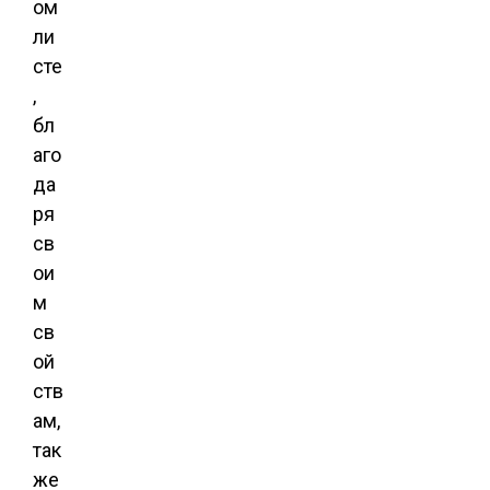
ом
ли
сте
,
бл
аго
да
ря
св
ои
м
св
ой
ств
ам,
так
же