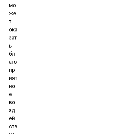
мо
же
т
ока
зат
ь
бл
аго
пр
ият
но
е
во
зд
ей
ств