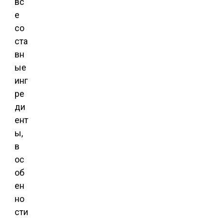
вс
е
со
ста
вн
ые
инг
ре
ди
ент
ы,
в
ос
об
ен
но
сти