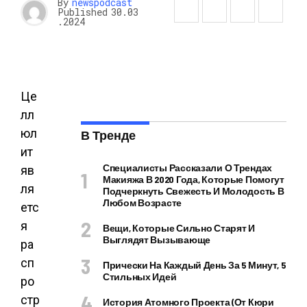
By
newspodcast
Published
30.03
.2024
Це
лл
юл
В Тренде
ит
Специалисты Рассказали О Трендах
яв
Макияжа В 2020 Года, Которые Помогут
ля
Подчеркнуть Свежесть И Молодость В
Любом Возрасте
етс
я
Вещи, Которые Сильно Старят И
Выглядят Вызывающе
ра
сп
Прически На Каждый День За 5 Минут, 5
Стильных Идей
ро
стр
История Атомного Проекта (от Кюри