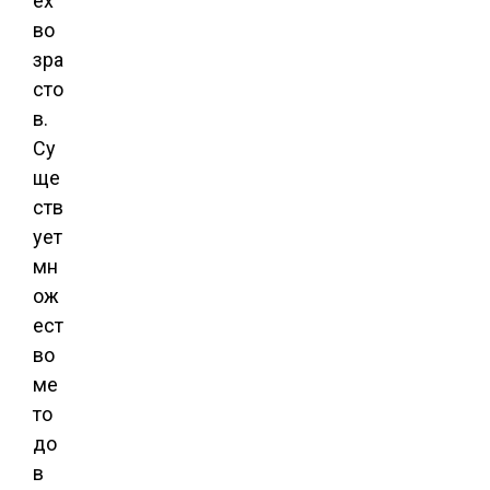
ех
во
зра
сто
в.
Су
ще
ств
ует
мн
ож
ест
во
ме
то
до
в