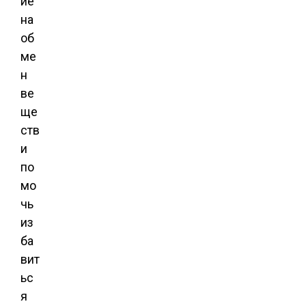
ие
на
об
ме
н
ве
ще
ств
и
по
мо
чь
из
ба
вит
ьс
я