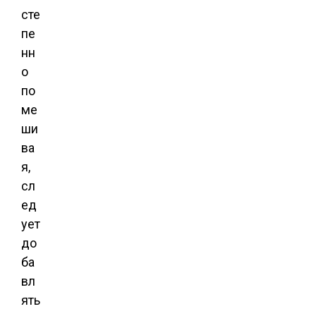
сте
пе
нн
о
по
ме
ши
ва
я,
сл
ед
ует
до
ба
вл
ять