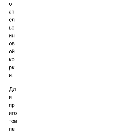
от
ап
ел
ьс
ин
ов
ой
ко
рк
и.
Дл
я
пр
иго
тов
ле