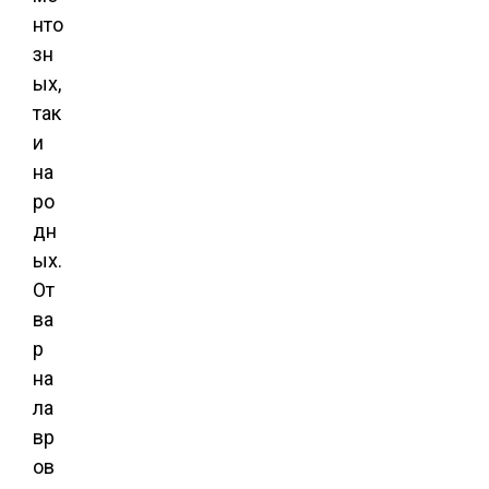
нто
зн
ых,
так
и
на
ро
дн
ых.
От
ва
р
на
ла
вр
ов