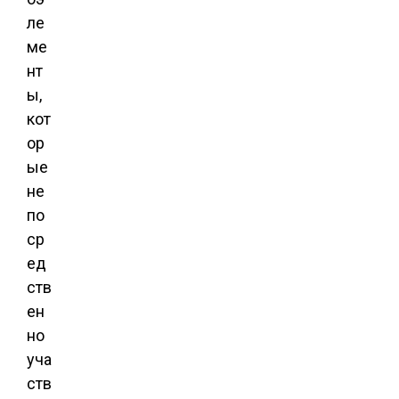
ле
ме
нт
ы,
кот
ор
ые
не
по
ср
ед
ств
ен
но
уча
ств