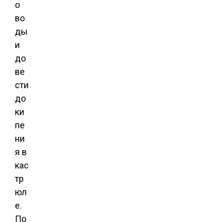
о
во
ды
и
до
ве
сти
до
ки
пе
ни
я в
кас
тр
юл
е.
По