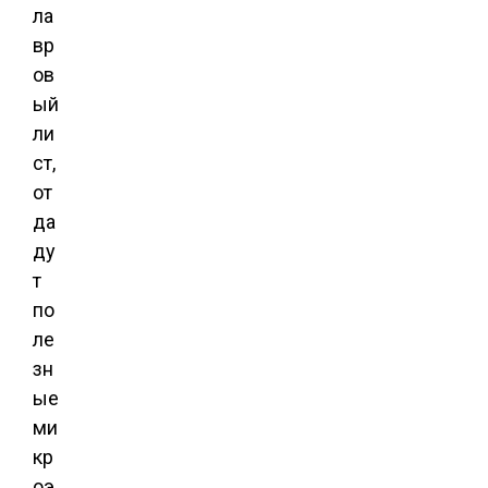
ла
вр
ов
ый
ли
ст,
от
да
ду
т
по
ле
зн
ые
ми
кр
оэ