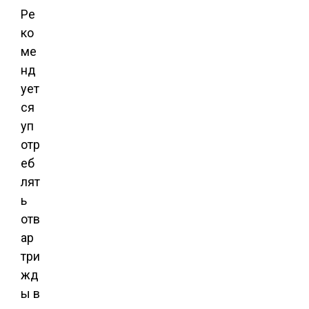
Ре
ко
ме
нд
ует
ся
уп
отр
еб
лят
ь
отв
ар
три
жд
ы в