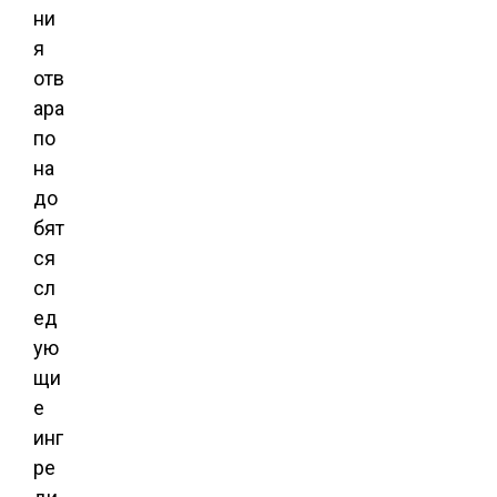
ни
я
отв
ара
по
на
до
бят
ся
сл
ед
ую
щи
е
инг
ре