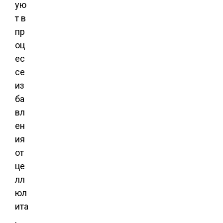
ую
т в
пр
оц
ес
се
из
ба
вл
ен
ия
от
це
лл
юл
ита
.