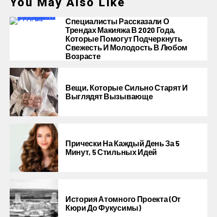
You May Also Like
Специалисты Рассказали О
Трендах Макияжа В 2020 Года,
Которые Помогут Подчеркнуть
Свежесть И Молодость В Любом
Возрасте
Вещи, Которые Сильно Старят И
Выглядят Вызывающе
Прически На Каждый День За 5
Минут, 5 Стильных Идей
История Атомного Проекта (от
Кюри До Фукусимы)