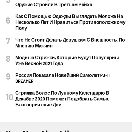
Оружие Строили В Третьем Рейхе
Как С Помощью Одежды Выглядеть Моложе На
Несколько Лет И Нравиться Противоположному
Полу
Что Не Стоит Делать Девушкам С Внешность, По
Мнению Мужчин
Модные Стрижки, Которые Будут Популярны
Уже Весной 2021 Года
Россия Показала Новейший Самолет PJ–II
DREAMER
Стрижка Волос По Лунному Календарю В
Декабре 2020 Поможет Подобрать Самые
Благоприятные Дни