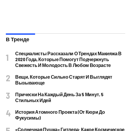
В Тренде
Специалисты Рассказали О Трендах Макияжа В
2020 Года, Которые Помогут Подчеркнуть
Свежесть И Молодость В Любом Возрасте
Вещи, Которые Сильно Старят И Выглядят
Вызывающе
Прически На Каждый День За 5 Минут, 5
Стильных Идей
История Атомного Проекта (от Кюри До
Фукусимы)
«Солнечная Пушка» Гитлера: Какое Космическое