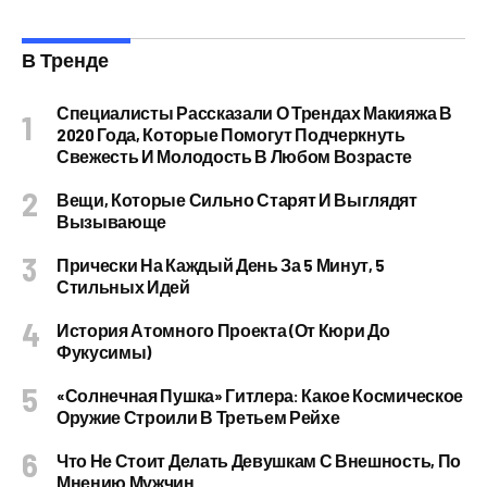
В Тренде
Специалисты Рассказали О Трендах Макияжа В
2020 Года, Которые Помогут Подчеркнуть
Свежесть И Молодость В Любом Возрасте
Вещи, Которые Сильно Старят И Выглядят
Вызывающе
Прически На Каждый День За 5 Минут, 5
Стильных Идей
История Атомного Проекта (от Кюри До
Фукусимы)
«Солнечная Пушка» Гитлера: Какое Космическое
Оружие Строили В Третьем Рейхе
Что Не Стоит Делать Девушкам С Внешность, По
Мнению Мужчин