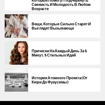
Которые Помогут Подчеркнуть
Свежесть И Молодость В Любом
Возрасте
Вещи, Которые Сильно Старят И
Выглядят Вызывающе
Прически На Каждый День За 5
Минут, 5 Стильных Идей
История Атомного Проекта (от
Кюри До Фукусимы)