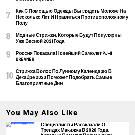
Как С Помощью Одежды Выглядеть Моложе На
Несколько Лет И Нравиться Противоположному
Полу
Модные Стрижки, Которые Будут Популярны
Уже Весной 2021 Года
Россия Показала Новейший Самолет PJ–II
DREAMER
Стрижка Волос По Лунному Календарю В
Декабре 2020 Поможет Подобрать Самые
Благоприятные Дни
You May Also Like
Специалисты Рассказали О
Трендах Макияжа В 2020 Года,