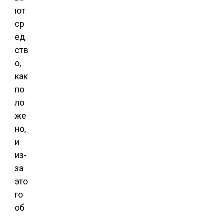
ют
ср
ед
ств
о,
как
по
ло
же
но,
и
из-
за
это
го
об