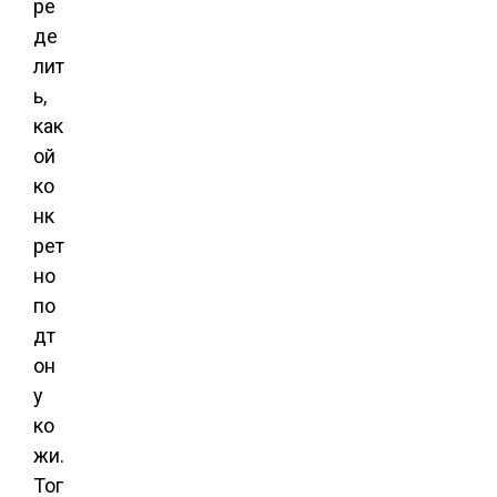
ре
де
лит
ь,
как
ой
ко
нк
рет
но
по
дт
он
у
ко
жи.
Тог