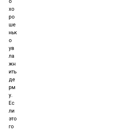
о
хо
ро
ше
ньк
о
ув
ла
жн
ить
де
рм
у.
Ес
ли
это
го