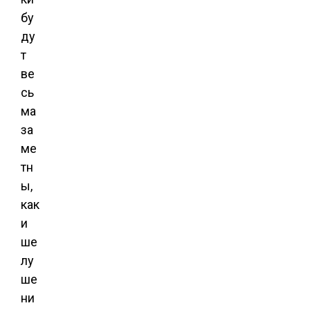
бу
ду
т
ве
сь
ма
за
ме
тн
ы,
как
и
ше
лу
ше
ни