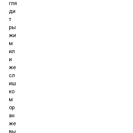
гля
ди
т
ры
жи
м
ил
и
же
сл
иш
ко
м
ор
ан
же
вы