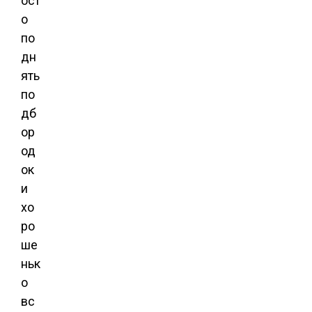
ост
о
по
дн
ять
по
дб
ор
од
ок
и
хо
ро
ше
ньк
о
вс