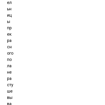
ел
ьн
иц
ы
пр
ек
ра
сн
ого
по
ла
не
ра
сту
ше
вы
ва