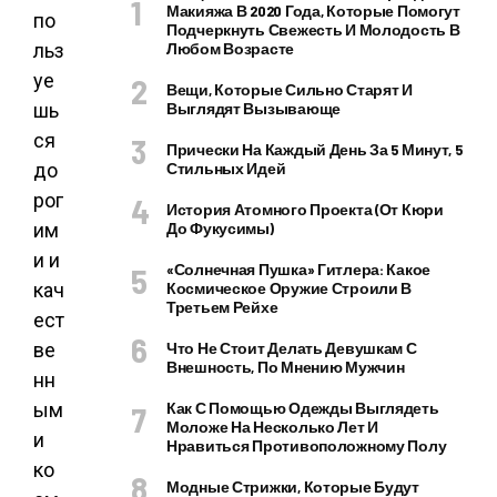
Макияжа В 2020 Года, Которые Помогут
по
Подчеркнуть Свежесть И Молодость В
льз
Любом Возрасте
уе
Вещи, Которые Сильно Старят И
шь
Выглядят Вызывающе
ся
Прически На Каждый День За 5 Минут, 5
до
Стильных Идей
рог
История Атомного Проекта (от Кюри
им
До Фукусимы)
и и
«Солнечная Пушка» Гитлера: Какое
кач
Космическое Оружие Строили В
Третьем Рейхе
ест
ве
Что Не Стоит Делать Девушкам С
Внешность, По Мнению Мужчин
нн
ым
Как С Помощью Одежды Выглядеть
Моложе На Несколько Лет И
и
Нравиться Противоположному Полу
ко
Модные Стрижки, Которые Будут