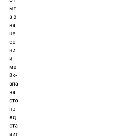
ыт
а в
на
не
се
ни
и
ме
йк-
апа
ча
сто
пр
ед
ста
вит