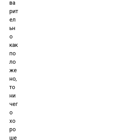
ва
рит
ел
ьн
о
как
по
ло
же
но,
то
ни
чег
о
хо
ро
ше