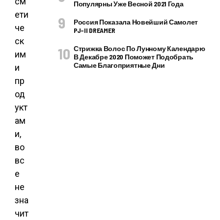
см
Популярны Уже Весной 2021 Года
ети
Россия Показала Новейший Самолет
че
PJ–II DREAMER
ск
Стрижка Волос По Лунному Календарю
им
В Декабре 2020 Поможет Подобрать
Самые Благоприятные Дни
и
пр
од
укт
ам
и,
во
вс
е
не
зна
чит