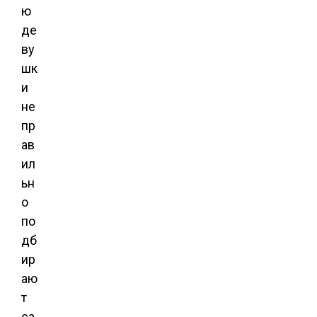
ю
де
ву
шк
и
не
пр
ав
ил
ьн
о
по
дб
ир
аю
т
са