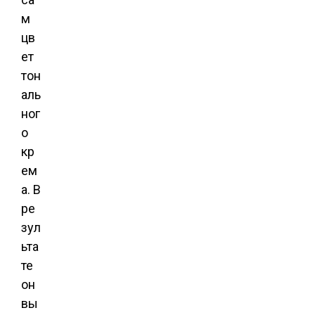
м
цв
ет
тон
аль
ног
о
кр
ем
а. В
ре
зул
ьта
те
он
вы