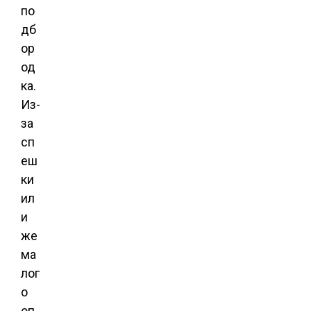
по
дб
ор
од
ка.
Из-
за
сп
еш
ки
ил
и
же
ма
лог
о
оп