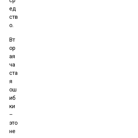
ср
ед
ств
о.
Вт
ор
ая
ча
ста
я
ош
иб
ки
–
это
не