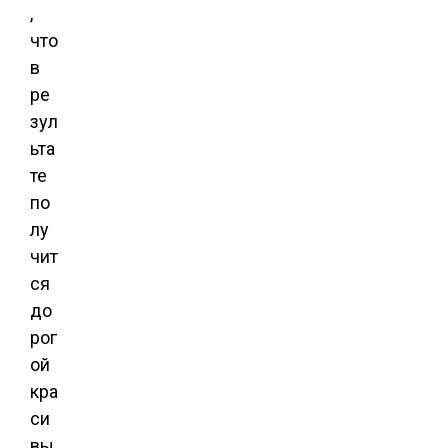
,
что
в
ре
зул
ьта
те
по
лу
чит
ся
до
рог
ой
кра
си
вы