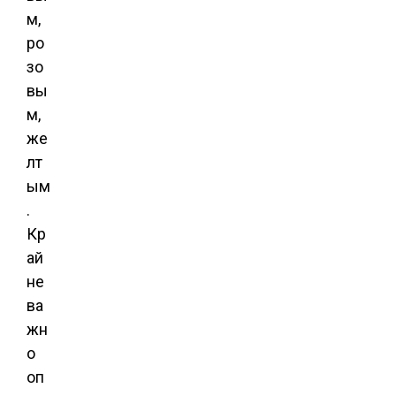
м,
ро
зо
вы
м,
же
лт
ым
.
Кр
ай
не
ва
жн
о
оп