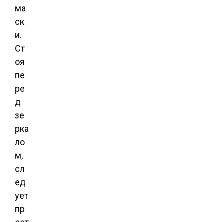
ма
ск
и.
Ст
оя
пе
ре
д
зе
рка
ло
м,
сл
ед
ует
пр