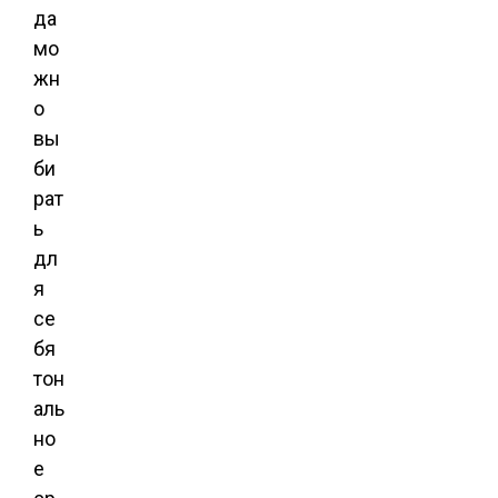
да
мо
жн
о
вы
би
рат
ь
дл
я
се
бя
тон
аль
но
е