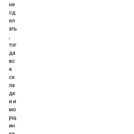
не
сд
ел
ать
,
тог
да
вс
е
ск
ла
дк
и и
мо
рщ
ин
ки