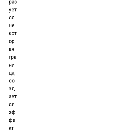
раз
ует
ся
не
кот
ор
ая
гра
ни
ца,
со
зд
ает
ся
эф
фе
кт