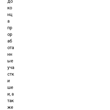
до
ко
нц
а
пр
ор
аб
ота
нн
ые
уча
стк
и
ше
и, а
так
же