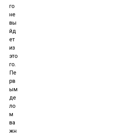
го
не
вы
йд
ет
из
это
го.
Пе
рв
ым
де
ло
м
ва
жн