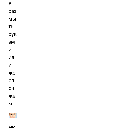
е
раз
мы
ть
рук
ам
и
ил
и
же
сп
он
же
м.
ЧИ